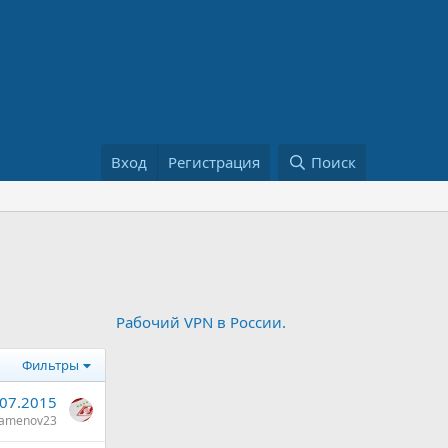
Вход
Регистрация
Поиск
Рабочий VPN в России.
Фильтры
.07.2015
amenov23