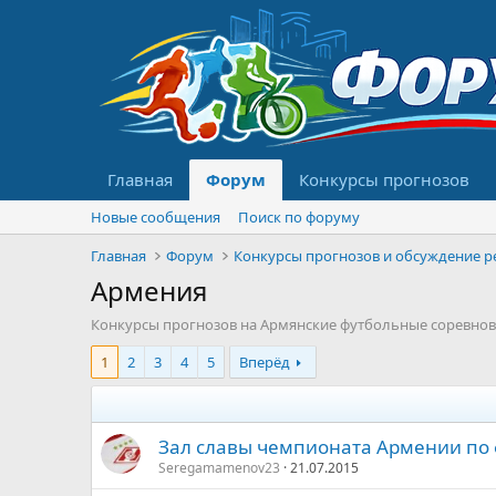
Главная
Форум
Конкурсы прогнозов
Новые сообщения
Поиск по форуму
Главная
Форум
Армения
Конкурсы прогнозов на Армянские футбольные соревнов
1
2
3
4
5
Вперёд
Зал славы чемпионата Армении по 
Seregamamenov23
21.07.2015