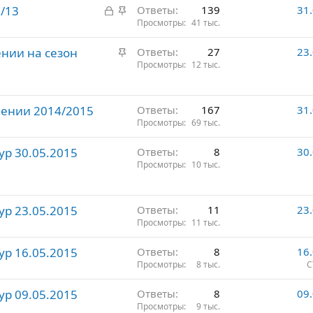
З
З
/13
Ответы
139
31
р
а
а
Просмотры
41 тыс.
е
к
к
п
З
нии на сезон
Ответы
27
23
р
р
л
а
Просмотры
12 тыс.
ы
е
е
к
т
п
н
р
о
л
о
мении 2014/2015
е
Ответы
167
31
е
Просмотры
69 тыс.
п
н
л
о
ур 30.05.2015
Ответы
8
30
е
Просмотры
10 тыс.
н
о
ур 23.05.2015
Ответы
11
23
Просмотры
11 тыс.
ур 16.05.2015
Ответы
8
16
Просмотры
8 тыс.
С
ур 09.05.2015
Ответы
8
09
Просмотры
9 тыс.