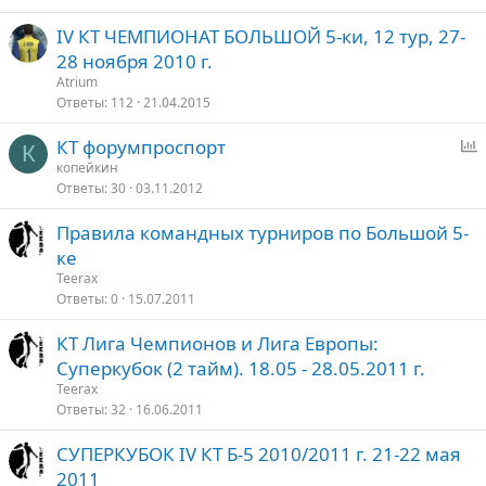
р
р
IV КТ ЧЕМПИОНАТ БОЛЬШОЙ 5-ки, 12 тур, 27-
ы
е
о
28 ноября 2010 г.
т
п
Atrium
о
л
Ответы
112
21.04.2015
е
КТ форумпроспорт
К
о
п
копейкин
Ответы
30
03.11.2012
р
о
Правила командных турниров по Большой 5-
с
ке
Teerax
Ответы
0
15.07.2011
КТ Лига Чемпионов и Лига Европы:
Суперкубок (2 тайм). 18.05 - 28.05.2011 г.
Teerax
Ответы
32
16.06.2011
СУПЕРКУБОК IV КТ Б-5 2010/2011 г. 21-22 мая
2011