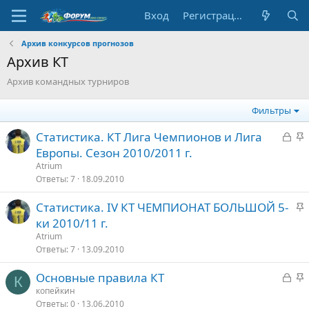
Вход
Регистрация
Архив конкурсов прогнозов
Архив КТ
Архив командных турниров
Фильтры
З
З
Статистика. КТ Лига Чемпионов и Лига
а
а
Европы. Сезон 2010/2011 г.
к
к
Atrium
р
р
Ответы
7
18.09.2010
ы
е
З
Статистика. IV КТ ЧЕМПИОНАТ БОЛЬШОЙ 5-
т
п
а
ки 2010/11 г.
о
л
к
е
Atrium
р
Ответы
7
13.09.2010
е
о
З
З
Основные правила КТ
п
К
а
а
копейкин
л
Ответы
0
13.06.2010
к
к
е