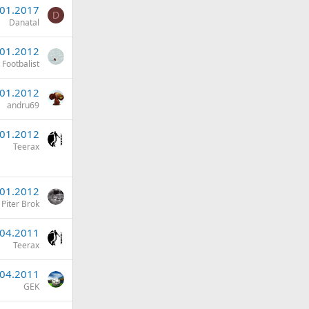
.01.2017
D
Danatal
.01.2012
Footbalist
.01.2012
andru69
.01.2012
Teerax
.01.2012
Piter Brok
.04.2011
Teerax
.04.2011
GEK