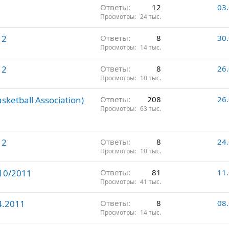
Ответы
12
03
р
Просмотры
24 тыс.
е
п
12
Ответы
8
30
л
Просмотры
14 тыс.
е
н
12
Ответы
8
26
о
Просмотры
10 тыс.
ketball Association)
Ответы
208
26
Просмотры
63 тыс.
12
Ответы
8
24
Просмотры
10 тыс.
10/2011
Ответы
81
11
Просмотры
41 тыс.
4.2011
Ответы
8
08
Просмотры
14 тыс.