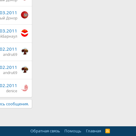
.03.2011
ый Донор
.03.2011
akБарнаул
.02.2011
andru69
.02.2011
andru69
.02.2011
denice
есь сообщения.
Обратная связь
Помощь
Главная
R
S