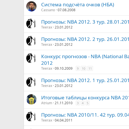
Система подсчёта очков (НБА)
Cassano
07.08.2008
Прогнозы: NBA 2012. 3 тур. 28.01.20
Teerax
23.01.2012
Прогнозы: NBA 2012. 2 тур. 26.01.20
Teerax
23.01.2012
Конкурс прогнозов - NBA (National Bas
2012
Teerax
09.10.2009
9
10
11
Прогнозы: NBA 2012. 1 тур. 25.01.20
Teerax
23.01.2012
Итоговые таблицы конкурса NBA 20
Atrium
21.11.2010
3
4
5
Прогнозы: NBA 2010/11. 42 тур. 09.0
Teerax
04.04.2011