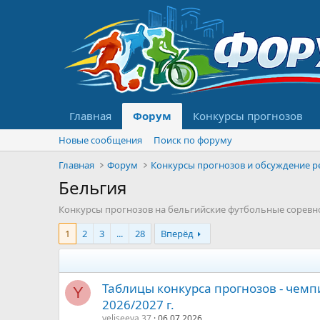
Главная
Форум
Конкурсы прогнозов
Новые сообщения
Поиск по форуму
Главная
Форум
Бельгия
Конкурсы прогнозов на бельгийские футбольные соревно
1
2
3
...
28
Вперёд
Таблицы конкурса прогнозов - чемп
Y
2026/2027 г.
yeliseeva.37
06.07.2026