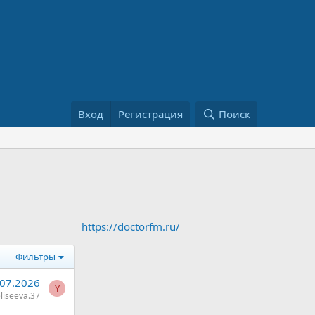
Вход
Регистрация
Поиск
https://doctorfm.ru/
Фильтры
.07.2026
Y
liseeva.37