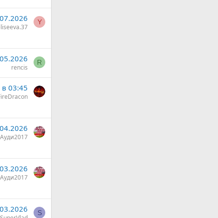
.07.2026
Y
liseeva.37
.05.2026
R
rencis
 в 03:45
ireDracon
.04.2026
Ауди2017
.03.2026
Ауди2017
.03.2026
S
SuperVlad