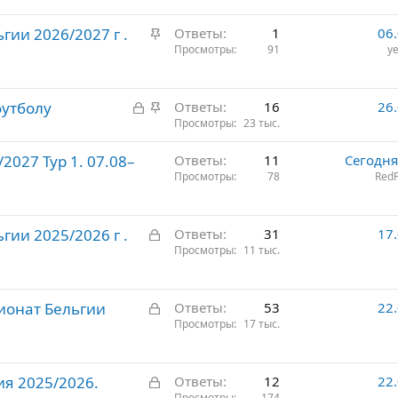
р
З
гии 2026/2027 г .
е
Ответы
1
06
а
Просмотры
91
ye
п
к
л
р
е
З
З
футболу
е
Ответы
16
26
н
а
а
Просмотры
23 тыс.
п
о
к
к
л
027 Тур 1. 07.08–
Ответы
11
Сегодня
р
р
е
Просмотры
78
RedF
ы
е
н
т
п
о
о
л
З
гии 2025/2026 г .
Ответы
31
17
е
а
Просмотры
11 тыс.
н
к
о
р
З
ионат Бельгии
ы
Ответы
53
22
а
Просмотры
17 тыс.
т
к
о
р
З
ия 2025/2026.
ы
Ответы
12
22
Просмотры
174