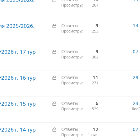
а
Просмотры
267
т
к
о
р
З
ия 2025/2026.
ы
Ответы
9
14
а
Просмотры
253
т
к
о
р
З
026 г. 17 тур
ы
Ответы
9
07
а
Просмотры
302
т
к
о
р
З
026 г. 16 тур
ы
Ответы
11
29
а
Просмотры
271
т
к
о
р
З
026 г. 15 тур
ы
Ответы
6
23
а
Просмотры
529
RedF
т
к
о
р
З
026 г. 14 тур
ы
Ответы
12
07
а
Просмотры
1 тыс.
т