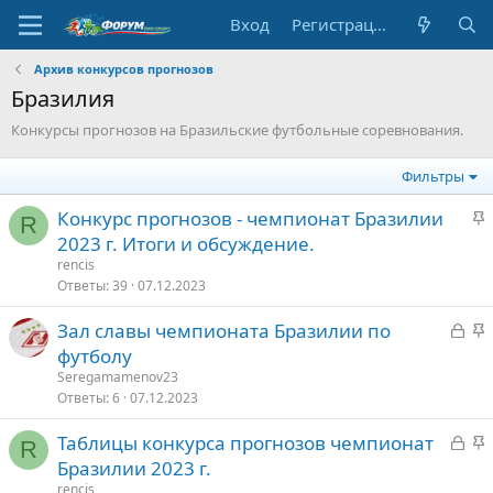
Вход
Регистрация
Архив конкурсов прогнозов
Бразилия
Конкурсы прогнозов на Бразильские футбольные соревнования.
Фильтры
З
Конкурс прогнозов - чемпионат Бразилии
R
а
2023 г. Итоги и обсуждение.
к
rencis
р
Ответы
39
07.12.2023
е
З
З
Зал славы чемпионата Бразилии по
п
а
а
футболу
л
к
к
е
Seregamamenov23
р
р
Ответы
6
07.12.2023
ы
е
о
З
З
Таблицы конкурса прогнозов чемпионат
т
п
R
а
а
Бразилии 2023 г.
о
л
к
к
е
rencis