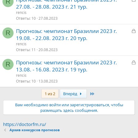
R
а
27.08. - 28.08. 2023 г. 21 тур.
о
к
rencis
р
Ответы
10
27.08.2023
З
Прогнозы: чемпионат Бразилии 2023 г.
т
R
а
19.08. - 22.08. 2023 г. 20 тур.
о
к
rencis
р
Ответы
11
20.08.2023
З
Прогнозы: чемпионат Бразилии 2023 г.
т
R
а
13.08. - 16.08. 2023 г. 19 тур.
о
к
rencis
р
Ответы
10
13.08.2023
Последняя
1 из 2
Вперёд
т
о
Вам необходимо войти или зарегистрироваться, чтобы
размещать здесь сообщения.
https://doctorfm.ru/
Архив конкурсов прогнозов