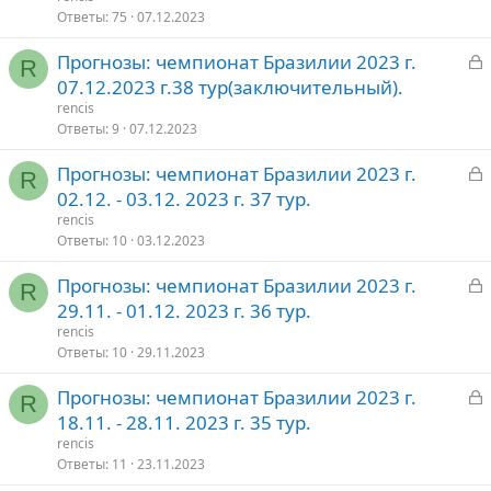
р
р
Ответы
75
07.12.2023
ы
е
о
З
Прогнозы: чемпионат Бразилии 2023 г.
т
п
R
а
07.12.2023 г.38 тур(заключительный).
о
л
к
е
rencis
р
Ответы
9
07.12.2023
о
З
Прогнозы: чемпионат Бразилии 2023 г.
т
R
а
02.12. - 03.12. 2023 г. 37 тур.
о
к
rencis
р
Ответы
10
03.12.2023
З
Прогнозы: чемпионат Бразилии 2023 г.
т
R
а
29.11. - 01.12. 2023 г. 36 тур.
о
к
rencis
р
Ответы
10
29.11.2023
З
Прогнозы: чемпионат Бразилии 2023 г.
т
R
а
18.11. - 28.11. 2023 г. 35 тур.
о
к
rencis
р
Ответы
11
23.11.2023