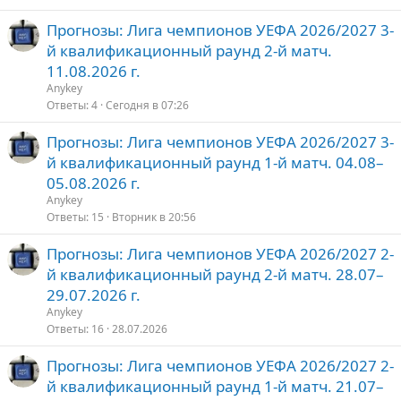
р
р
Прогнозы: Лига чемпионов УЕФА 2026/2027 3-
ы
е
о
й квалификационный раунд 2-й матч.
т
п
11.08.2026 г.
о
л
е
Anykey
Ответы
4
Сегодня в 07:26
о
Прогнозы: Лига чемпионов УЕФА 2026/2027 3-
й квалификационный раунд 1-й матч. 04.08–
05.08.2026 г.
Anykey
Ответы
15
Вторник в 20:56
Прогнозы: Лига чемпионов УЕФА 2026/2027 2-
й квалификационный раунд 2-й матч. 28.07–
29.07.2026 г.
Anykey
Ответы
16
28.07.2026
Прогнозы: Лига чемпионов УЕФА 2026/2027 2-
й квалификационный раунд 1-й матч. 21.07–