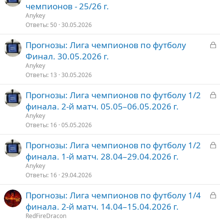
а
чемпионов - 25/26 г.
о
к
Anykey
р
Ответы
50
30.05.2026
З
Прогнозы: Лига чемпионов по футболу
т
а
Финал. 30.05.2026 г.
о
к
Anykey
р
Ответы
13
30.05.2026
З
Прогнозы: Лига чемпионов по футболу 1/2
т
а
финала. 2-й матч. 05.05–06.05.2026 г.
о
к
Anykey
р
Ответы
16
05.05.2026
З
Прогнозы: Лига чемпионов по футболу 1/2
т
а
финала. 1-й матч. 28.04–29.04.2026 г.
о
к
Anykey
р
Ответы
16
29.04.2026
З
Прогнозы: Лига чемпионов по футболу 1/4
т
а
финала. 2-й матч. 14.04–15.04.2026 г.
о
к
RedFireDracon