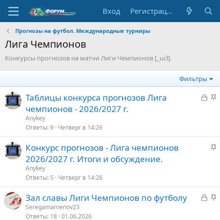
Вход
Регистрация
Прогнозы на футбол. Международные турниры
Лига Чемпионов
Конкурсы прогнозов на матчи Лиги Чемпионов [_ucl].
Фильтры
З
З
Таблицы конкурса прогнозов Лига
а
а
чемпионов - 2026/2027 г.
к
к
Anykey
р
р
Ответы
9
Четверг в 14:26
ы
е
З
Конкурс прогнозов - Лига чемпионов
т
п
а
2026/2027 г. Итоги и обсуждение.
о
л
к
е
Anykey
р
Ответы
5
Четверг в 14:26
е
о
З
З
Зал славы Лиги Чемпионов по футболу
п
а
а
Seregamamenov23
л
Ответы
18
01.06.2026
к
к
е