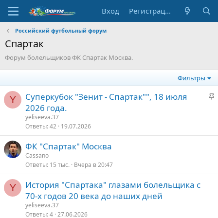
Вход
Регистрация
Российский футбольный форум
Спартак
Форум болельщиков ФК Спартак Москва.
Фильтры
З
Суперкубок "Зенит - Спартак"", 18 июля
Y
а
2026 года.
к
yeliseeva.37
р
Ответы
42
19.07.2026
е
ФК "Спартак" Москва
п
Cassano
л
Ответы
15 тыс.
Вчера в 20:47
е
История "Спартака" глазами болельщика с
Y
о
70-х годов 20 века до наших дней
yeliseeva.37
Ответы
4
27.06.2026