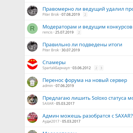
Правомерно ли ведущий удалил про
Piter Brok
07.08.2019
2
Модераторам и ведущим конкурсов
R
rencis
25.07.2019
2
Правильно ли подведены итоги
Piter Brok
30.07.2019
Спамеры
SpartakБарнаул
03.06.2012
2
3
Перенос форума на новый сервер
admin
07.06.2019
Предлагаю лишить Soloxo статуса м
SAXAR
05.03.2017
Админ можешь разобратся с SAXAR?
Ауди2017
05.03.2017