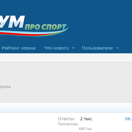
Рейтинг сезона
Что нового
Пользователи
орума.
Ответы
2 тыс.
06
Просмотры
448 тыс.