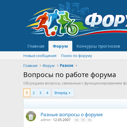
Главная
Форум
Конкурсы прогнозов
Новые сообщения
Поиск по форуму
Главная
Форум
Разное
Вопросы по работе форума
Обсуждаем вопросы, связанные с функционированием ф
1
2
3
4
Вперёд
Разные вопросы о форуме
admin
12.05.2007
94
95
96