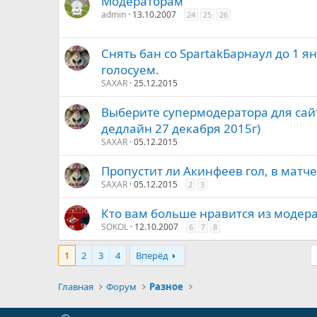
Модераторам
admin
13.10.2007
24
25
26
Снять бан со SpartakБарнаул до 1 ян
голосуем.
SAXAR
25.12.2015
Выберите супермодератора для сайт
дедлайн 27 декабря 2015г)
SAXAR
05.12.2015
Пропустит ли Акинфеев гол, в матч
SAXAR
05.12.2015
2
3
Кто вам больше нравится из модер
SOKOL
12.10.2007
6
7
8
1
2
3
4
Вперёд
Главная
Форум
Разное