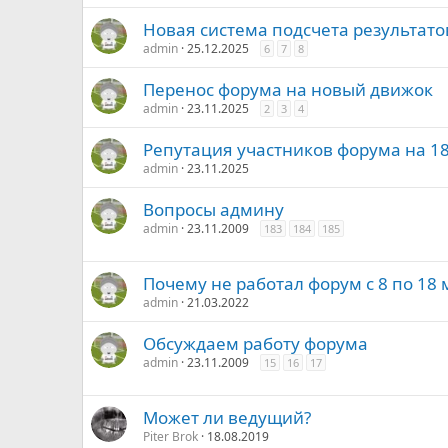
Новая система подсчета результато
admin
25.12.2025
6
7
8
Перенос форума на новый движок
admin
23.11.2025
2
3
4
Репутация участников форума на 18
admin
23.11.2025
Вопросы админу
admin
23.11.2009
183
184
185
Почему не работал форум с 8 по 18 
admin
21.03.2022
Обсуждаем работу форума
admin
23.11.2009
15
16
17
Может ли ведущий?
Piter Brok
18.08.2019