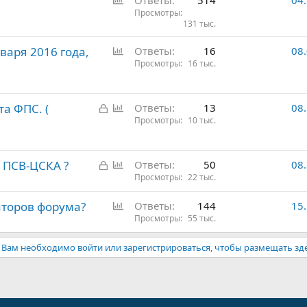
Ответы
514
04
п
Просмотры
131 тыс.
р
о
О
варя 2016 года,
Ответы
16
08
с
п
Просмотры
16 тыс.
р
о
З
О
а ФПС. (
с
Ответы
13
08
а
п
Просмотры
10 тыс.
к
р
р
о
З
О
е ПСВ-ЦСКА ?
ы
с
Ответы
50
08
а
п
Просмотры
22 тыс.
т
к
р
о
О
аторов форума?
Ответы
144
15
р
о
п
Просмотры
55 тыс.
ы
с
р
т
Вам необходимо войти или зарегистрироваться, чтобы размещать зд
о
о
с