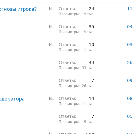
р
О
гнозы игрока?
Ответы
24
11
о
п
Просмотры
19 тыс.
с
р
О
Ответы
35
04
о
п
Просмотры
19 тыс.
с
р
О
Ответы
10
03
о
п
Просмотры
11 тыс.
с
р
Ответы
44
26
о
Просмотры
33 тыс.
с
Ответы
7
09
Просмотры
26 тыс.
О
одератора
Ответы
14
08
п
Просмотры
11 тыс.
р
Ответы
7
05
о
Просмотры
9 тыс.
с
О