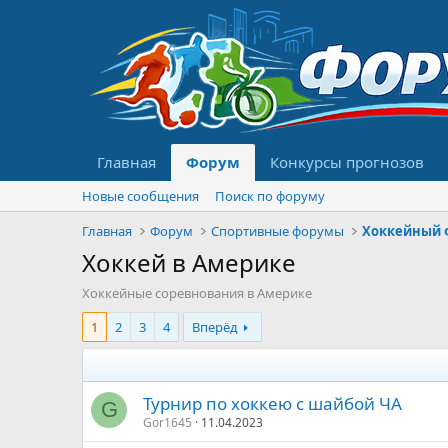
Главная
Форум
Конкурсы прогнозов
Новые сообщения
Поиск по форуму
Главная
Форум
Спортивные форумы
Хоккейный 
Хоккей в Америке
Хоккейные соревнования в Америке
1
2
3
4
Вперёд
Турнир по хоккею с шайбой ЧА
G
Gor1645
11.04.2023