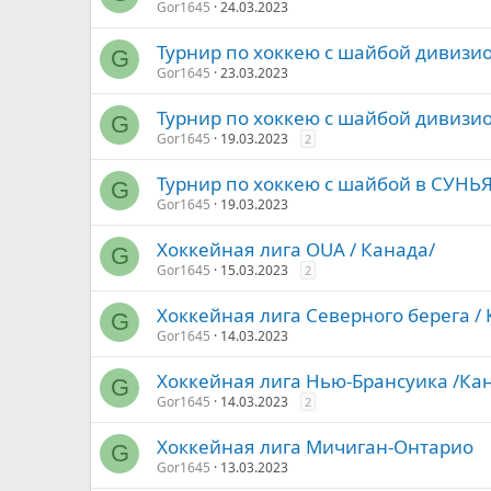
Gor1645
24.03.2023
Турнир по хоккею с шайбой дивизион
G
Gor1645
23.03.2023
Турнир по хоккею с шайбой дивизио
G
Gor1645
19.03.2023
2
Турнир по хоккею с шайбой в СУНЬЯ
G
Gor1645
19.03.2023
Хоккейная лига OUA / Канада/
G
Gor1645
15.03.2023
2
Хоккейная лига Северного берега /
G
Gor1645
14.03.2023
Хоккейная лига Нью-Брансуика /Кан
G
Gor1645
14.03.2023
2
Хоккейная лига Мичиган-Онтарио
G
Gor1645
13.03.2023