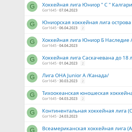
Хоккейная лига Юниор " С " Калгар
G
Gor1645
07.04.2023
Юниорская хоккейная лига острова 
G
Gor1645
06.04.2023
2
Хоккейная лига Юниор Б Наследие 
G
Gor1645
04.04.2023
Хоккейная лига Саскачевана до 18 л
G
Gor1645
01.04.2023
2
Лига OHA Junior A /Канада/
G
Gor1645
30.03.2023
2
Тихоокеанская юношеская хоккейная
G
Gor1645
04.03.2023
2
Континентальная хоккейная лига (
G
Gor1645
24.03.2023
Всеамериканская хоккейная лига (
G