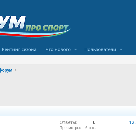
Рейтинг сезона
Что нового
Пользователи
форум
Ответы
6
12
Просмотры
6 тыс.