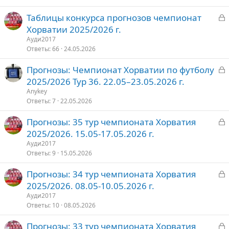
З
Таблицы конкурса прогнозов чемпионат
т
а
Хорватии 2025/2026 г.
о
к
Ауди2017
р
Ответы
66
24.05.2026
З
Прогнозы: Чемпионат Хорватии по футболу
т
а
2025/2026 Тур 36. 22.05–23.05.2026 г.
о
к
Anykey
р
Ответы
7
22.05.2026
З
Прогнозы: 35 тур чемпионата Хорватия
т
а
2025/2026. 15.05-17.05.2026 г.
о
к
Ауди2017
р
Ответы
9
15.05.2026
З
Прогнозы: 34 тур чемпионата Хорватия
т
а
2025/2026. 08.05-10.05.2026 г.
о
к
Ауди2017
р
Ответы
10
08.05.2026
З
Прогнозы: 33 тур чемпионата Хорватия
т