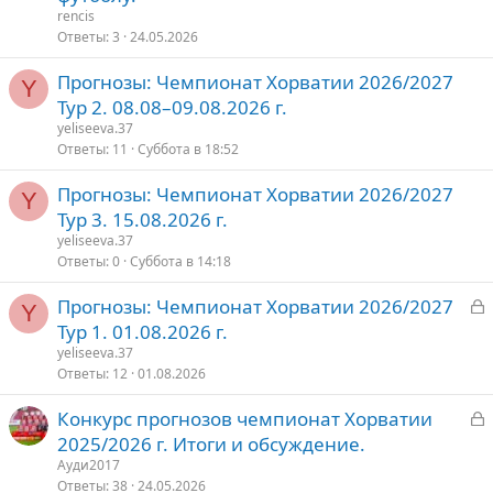
к
к
е
rencis
р
р
Ответы
3
24.05.2026
ы
е
о
Прогнозы: Чемпионат Хорватии 2026/2027
т
п
Y
Тур 2. 08.08–09.08.2026 г.
о
л
е
yeliseeva.37
Ответы
11
Суббота в 18:52
о
Прогнозы: Чемпионат Хорватии 2026/2027
Y
Тур 3. 15.08.2026 г.
yeliseeva.37
Ответы
0
Суббота в 14:18
З
Прогнозы: Чемпионат Хорватии 2026/2027
Y
а
Тур 1. 01.08.2026 г.
к
yeliseeva.37
р
Ответы
12
01.08.2026
З
Конкурс прогнозов чемпионат Хорватии
т
а
2025/2026 г. Итоги и обсуждение.
о
к
Ауди2017
р
Ответы
38
24.05.2026