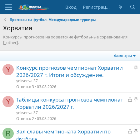
Вход
Регистрация
Прогнозы на футбол. Международные турниры
Хорватия
Конкурсы прогнозов на хорватские футбольные соревнования
[_other].
Фильтры
З
Конкурс прогнозов чемпионат Хорватии
Y
а
2026/2027 г. Итоги и обсуждение.
к
yeliseeva.37
р
Ответы
3
03.08.2026
е
З
З
Таблицы конкурса прогнозов чемпионат
п
Y
а
а
Хорватии 2026/2027 г.
л
к
к
е
yeliseeva.37
р
р
Ответы
2
03.08.2026
ы
е
о
З
З
Зал славы чемпионата Хорватии по
т
п
R
а
а
футболу.
о
л