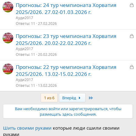
З
Прогнозы: 24 тур чемпионата Хорватия
т
а
2025/2026. 27.02-01.03.2026 г.
о
к
Ауди2017
р
Ответы
11
27.02.2026
З
Прогнозы: 23 тур чемпионата Хорватия
т
а
2025/2026. 20.02-22.02.2026 г.
о
к
Ауди2017
р
Ответы
11
20.02.2026
З
Прогнозы: 22 тур чемпионата Хорватия
т
а
2025/2026. 13.02-15.02.2026 г.
о
к
Ауди2017
р
Ответы
11
13.02.2026
Последняя
1 из 6
Вперёд
т
о
Вам необходимо войти или зарегистрироваться, чтобы
размещать здесь сообщения.
Шить своими руками
которые люди сшили своими
руками