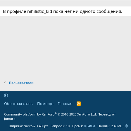
В профиле nihilistic_kid пока нет ни одного сообщения.
Пользователи
Обратная связь
Помощь
Главная
R
S
S
®
Community platform by XenForo
© 2010-2026 XenForo Ltd.
Перевод от
Jumuro
Ширина
Запросы
10
Время
0.0483s
Память
2.49MB