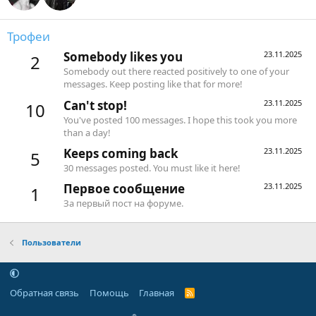
Трофеи
Somebody likes you
23.11.2025
2
Somebody out there reacted positively to one of your
messages. Keep posting like that for more!
Can't stop!
23.11.2025
10
You've posted 100 messages. I hope this took you more
than a day!
Keeps coming back
23.11.2025
5
30 messages posted. You must like it here!
Первое сообщение
23.11.2025
1
За первый пост на форуме.
Пользователи
Обратная связь
Помощь
Главная
R
S
S