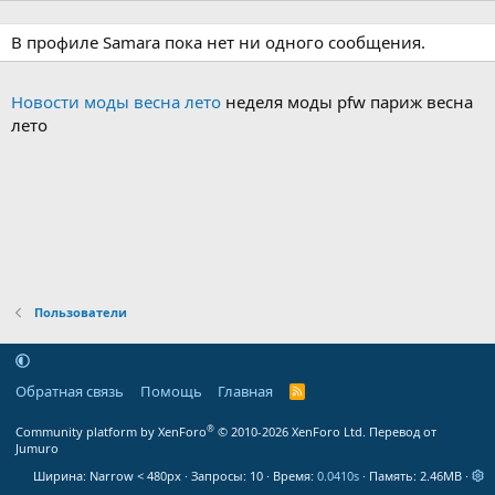
В профиле Samara пока нет ни одного сообщения.
Новости моды весна лето
неделя моды pfw париж весна
лето
Пользователи
Обратная связь
Помощь
Главная
R
S
S
®
Community platform by XenForo
© 2010-2026 XenForo Ltd.
Перевод от
Jumuro
Ширина
Запросы
10
Время
0.0410s
Память
2.46MB