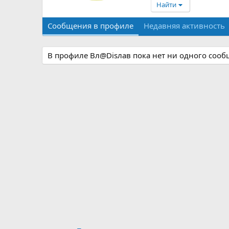
Найти
Сообщения в профиле
Недавняя активность
В профиле Вл@Disлав пока нет ни одного сооб