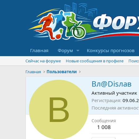
Главная
Форум
Конкурсы прогнозов
Сейчас на форуме
Новые сообщения в профиле
Поис
Главная
Пользователи
Вл@Disлав
В
Активный участник
Регистрация
09.06.
Последняя активнос
Сообщения
1 008