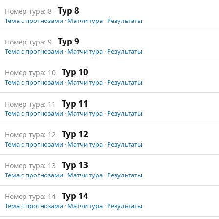
Тур 8
Номер тура: 8
Тема с прогнозами
·
Матчи тура
·
Результаты
Тур 9
Номер тура: 9
Тема с прогнозами
·
Матчи тура
·
Результаты
Тур 10
Номер тура: 10
Тема с прогнозами
·
Матчи тура
·
Результаты
Тур 11
Номер тура: 11
Тема с прогнозами
·
Матчи тура
·
Результаты
Тур 12
Номер тура: 12
Тема с прогнозами
·
Матчи тура
·
Результаты
Тур 13
Номер тура: 13
Тема с прогнозами
·
Матчи тура
·
Результаты
Тур 14
Номер тура: 14
Тема с прогнозами
·
Матчи тура
·
Результаты