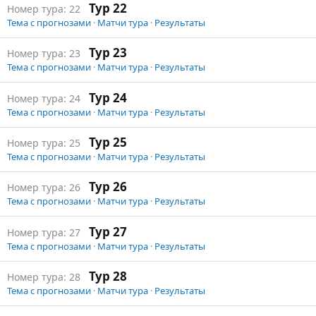
Тур 22
Номер тура: 22
Тема с прогнозами
·
Матчи тура
·
Результаты
Тур 23
Номер тура: 23
Тема с прогнозами
·
Матчи тура
·
Результаты
Тур 24
Номер тура: 24
Тема с прогнозами
·
Матчи тура
·
Результаты
Тур 25
Номер тура: 25
Тема с прогнозами
·
Матчи тура
·
Результаты
Тур 26
Номер тура: 26
Тема с прогнозами
·
Матчи тура
·
Результаты
Тур 27
Номер тура: 27
Тема с прогнозами
·
Матчи тура
·
Результаты
Тур 28
Номер тура: 28
Тема с прогнозами
·
Матчи тура
·
Результаты