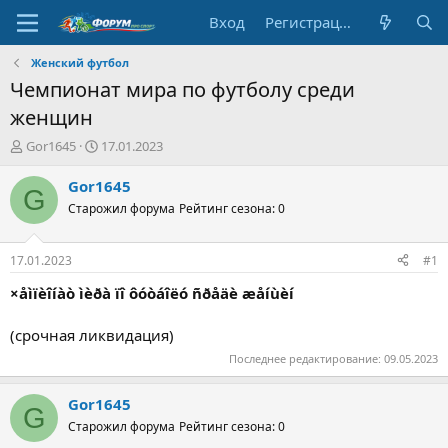
Вход
Регистрация
Женский футбол
Чемпионат мира по футболу среди
женщин
А
Д
Gor1645
17.01.2023
в
а
т
т
Gor1645
G
о
а
Старожил форума
Рейтинг сезона: 0
р
н
т
а
е
ч
17.01.2023
#1
м
а
ы
л
×åìïèîíàò ìèðà ïî ôóòáîëó ñðåäè æåíùèí
а
(срочная ликвидация)
Последнее редактирование:
09.05.2023
Gor1645
G
Старожил форума
Рейтинг сезона: 0