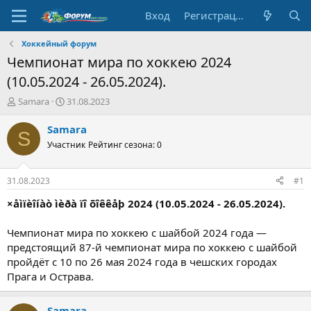
Вход
Регистрация
Хоккейный форум
Чемпионат мира по хоккею 2024
(10.05.2024 - 26.05.2024).
А
Д
Samara
31.08.2023
в
а
т
т
Samara
S
о
а
Участник
Рейтинг сезона: 0
р
н
т
а
е
ч
31.08.2023
#1
м
а
ы
л
×åìïèîíàò ìèðà ïî õîêêåþ 2024 (10.05.2024 - 26.05.2024).
а
Чемпионат мира по хоккею с шайбой 2024 года —
предстоящий 87-й чемпионат мира по хоккею с шайбой
пройдёт с 10 по 26 мая 2024 года в чешских городах
Прага и Острава.
Samara