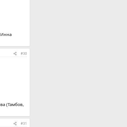
: Инна
#30
ва (Тамбов,
#31