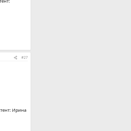
тент:
#27
стент: Ирина