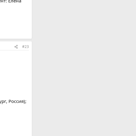
ент: Елена
#23
рг, Россия);