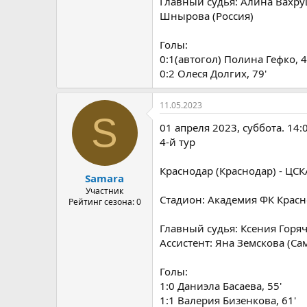
Главный судья: Алина Вахруш
Шнырова (Россия)
Голы:
0:1(автогол) Полина Гефко, 4
0:2 Олеся Долгих, 79'
11.05.2023
S
01 апреля 2023, суббота. 14:
4-й тур
Краснодар (Краснодар) - ЦСК
Samara
Участник
Стадион: Академия ФК Красно
Рейтинг сезона: 0
Главный судья: Ксения Горяче
Ассистент: Яна Земскова (Сам
Голы:
1:0 Даниэла Басаева, 55'
1:1 Валерия Бизенкова, 61'