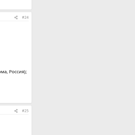
#24
ма, Россия);
#25