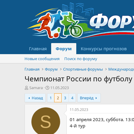
Главная
Форум
Конкурсы прогнозов
Новые сообщения
Поиск по форуму
Главная
Форум
Спортивные форумы
Международ
Чемпионат России по футболу с
А
Д
Samara
11.05.2023
в
а
Назад
1
2
3
4
Вперёд
т
т
о
а
р
н
11.05.2023
т
а
S
01 апреля 2023, суббота. 13:
е
ч
м
а
4-й тур
ы
л