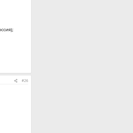
ссия);
#26