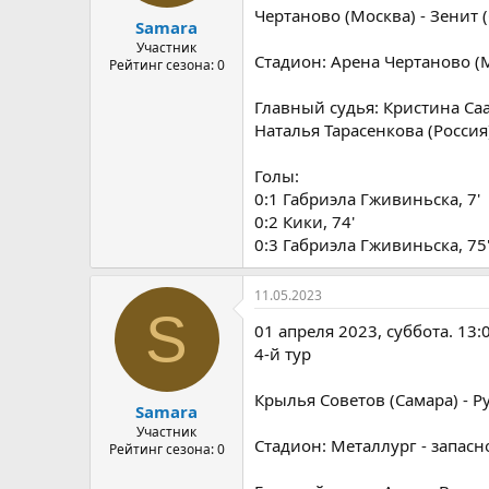
а
Чертаново (Москва) - Зенит (
Samara
Участник
Стадион: Арена Чертаново (М
Рейтинг сезона: 0
Главный судья: Кристина Саак
Наталья Тарасенкова (Россия
Голы:
0:1 Габриэла Гживиньска, 7'
0:2 Кики, 74'
0:3 Габриэла Гживиньска, 75
11.05.2023
S
01 апреля 2023, суббота. 13:
4-й тур
Крылья Советов (Самара) - Ру
Samara
Участник
Стадион: Металлург - запасн
Рейтинг сезона: 0