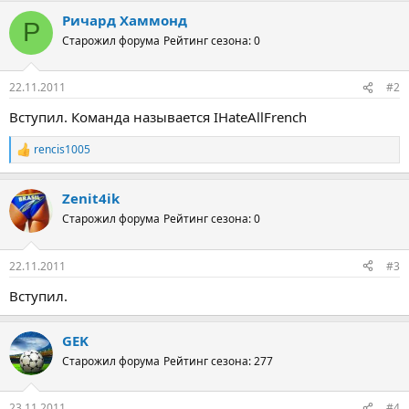
Ричард Хаммонд
Р
Старожил форума
Рейтинг сезона: 0
22.11.2011
#2
Вступил. Команда называется IHateAllFrench
rencis1005
Р
е
а
Zenit4ik
к
ц
Старожил форума
Рейтинг сезона: 0
и
и
:
22.11.2011
#3
Вступил.
GEK
Старожил форума
Рейтинг сезона: 277
23.11.2011
#4