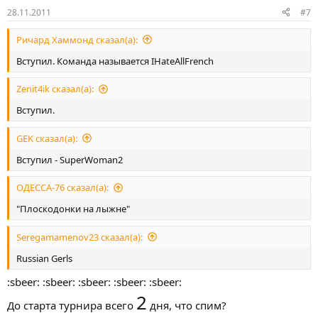
28.11.2011
#7
Ричард Хаммонд сказал(а):
Вступил. Команда называется IHateAllFrench
Zenit4ik сказал(а):
Вступил.
GEK сказал(а):
Вступил - SuperWoman2
ОДЕССА-76 сказал(а):
"Плоскодонки на лыжне"
Seregamamenov23 сказал(а):
Russian Gerls
:sbeer: :sbeer: :sbeer: :sbeer: :sbeer:
2
До старта турнира всего
дня, что спим?