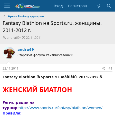
Вход
Регистрация
Архив Fantasy турниров
Fantasy Biathlon на Sports.ru. женщины.
2011-2012 г.
А
Д
andru69
22.11.2011
в
а
т
т
andru69
о
а
Старожил форума
Рейтинг сезона: 0
р
н
т
а
е
ч
22.11.2011
#1
м
а
ы
л
Fantasy Biathlon íà Sports.ru. æåíùèíû. 2011-2012 ã.
а
ЖЕНСКИЙ БИАТЛОН
Регистрация на
турнир:
http://www.sports.ru/fantasy/biathlon/women/
Правила: