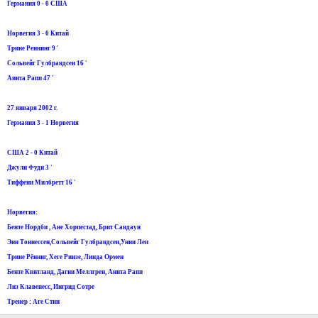
Германия 0 - 0 США
Норвегия 3 - 0 Китай
Трине Реннинг 9 '
Сольвейг Гулбрандсен 16 '
Анита Рапп 47 '
27 января 2002 г.
Германия 3 - 1 Норвегия
США 2 - 0 Китай
Джули Фуди 3 '
Тиффени Милбретт 16 '
Норвегия:
Бенте Нордби , Ане Хорпестад, Брит Сандаун
Энн Тоннессен,Сольвейг Гулбрандсен,Унни Лен
Тринe Рённиг, Хеге Риизе, Линда Ормен
Бенте Квитланд, Дагни Меллгрен, Анита Рапп
Лиз Клавенесс, Ингрид Сотре
Тренер : Аге Стин