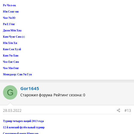
Ро Чол-ок
Юн Сонг-ми
Чое Ун Ю
Ри Е Гёнг
Джон Мён Хва
Ким Чунг Сим (с)
Юн Хён Хи
Ким Сон Хуэй
Ким Ун-Хян
Чoe Енг Сим
Чoe Mи-Генг
Менеджер: Син Уи Гун
Gor1645
G
Старожил форума
Рейтинг сезона: 0
28.03.2022
#13
Турнир четырех наций 2013 года
12 й женский футбольный турнир
Спортивный центр Юнчуань