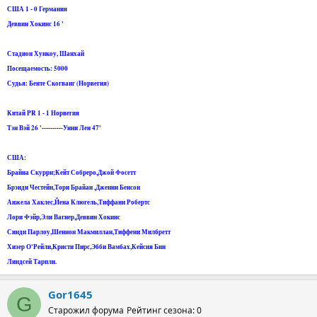
США 1 - 0 Германия
Деввин Хокинс 16 '
Стадион Хункоу, Шанхай
Посещаемость: 5000
Судья: Бенте Скогванг (Норвегия)
Китай PR 1 - 1 Норвегия
Тэн Вэй 26 '----------Унни Лен 47'
США:
Брайна Скурри;Кейт Собреро,Джой Фосетт
Брэнди Честейн,Тори Брайан ,Дженни Бенсон
Анжела Хаклес,Йена Клюгель,Тиффани Робертс
Лори Фэйр,Эли Вагнер,Деввин Хокинс
Синди Парлоу,Шеннон Макмиллан,Тиффени Милбретт
Хизер О'Рейли,Кристи Пирс,Эбби Вамбах,Кейсия Бин
Линдсей Тарпли.
Gor1645
G
Старожил форума
Рейтинг сезона: 0