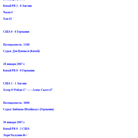
Китай PR 2 - 0 Англия
Чжан 4 '
Хан 45 '
США 0 - 0 Германия
Посещаемость: 1500
Судья: Дэн Цзюнься (Китай)
28 января 2007 г.
Китай PR 0 - 0 Германия
США 1 - 1 Англия
Хезер О'Рейли 17 '------Алекс Скотт 47'
Посещаемость: 3000
Судья: Бибиана Штайнхаус (Германия)
30 января 2007 г.
Китай PR 0 - 2 США
Лори Чалупни 46+ '