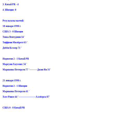
3. Китай PR - 4
4. Швеция -0
Результаты матчей:
18 января 1998 г.
США 3 - 0 Швеция
Тиша Вентурини 34 '
Тиффени Милбретт 63 '
Дебби Келлер 71 '
Норвегия 2 - 1 Китай PR
Маргунн Хаугенес 34 '
Марианна Петтерсен 77 '----------Джин Ян 31'
21 января 1998 г.
Норвегия 2 - 1 Швеция
Марианна Петтерсен 41 '
Хеге Риизе 44 '----------------------Аллберга 87'
США 0 - 0 Китай PR