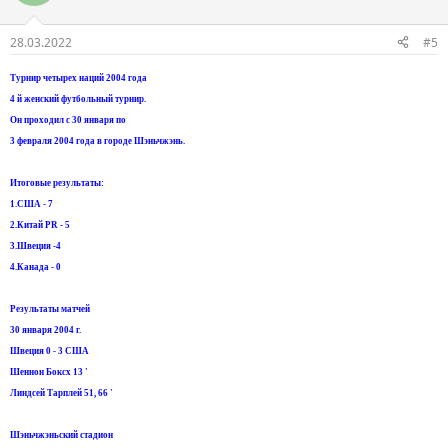
28.03.2022
#5
Турнир четырех наций 2004 года
4 й женский футбольный турнир.
Он проходил с 30 января по
3 февраля 2004 года в городе Шэньчжэнь.
Итоговые результаты:
1.США - 7
2.Китай PR - 5
3.Швеция -4
4.Канада - 0
Результаты матчей
30 января 2004 г.
Швеция 0 - 3 США
Шеннон Боксx 13 '
Линдсей Тарплей 51, 66 '
Шэньчжэньский стадион