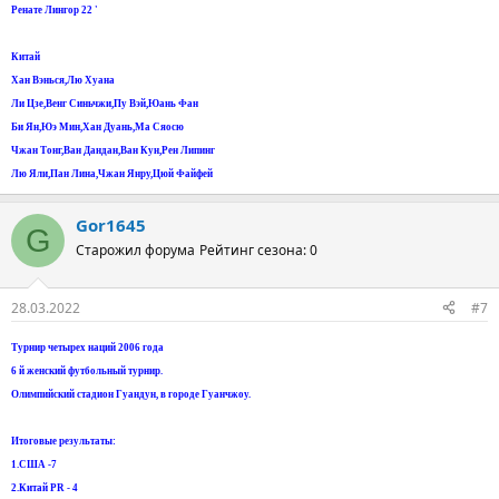
Ренате Лингор 22 '
Китай
Хан Вэнься,Лю Хуана
Ли Цзе,Венг Синьчжи,Пу Вэй,Юань Фан
Би Ян,Юэ Мин,Хан Дуань,Ма Сяосю
Чжан Тонг,Ван Дандан,Ван Кун,Рен Липинг
Лю Яли,Пан Лина,Чжан Янру,Цюй Файфей
Gor1645
G
Старожил форума
Рейтинг сезона: 0
28.03.2022
#7
Турнир четырех наций 2006 года
6 й женский футбольный турнир.
Олимпийский стадион Гуандун, в городе Гуанчжоу.
Итоговые результаты:
1.США -7
2.Китай PR - 4