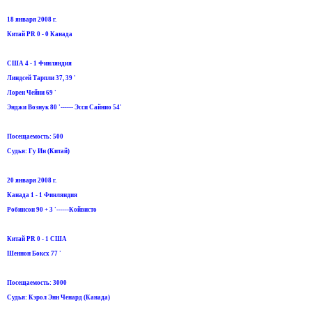
18 января 2008 г.
Китай PR 0 - 0 Канада
США 4 - 1 Финляндия
Линдсей Тарпли 37, 39 '
Лорен Чейни 69 '
Энджи Вознук 80 '------ Эсси Сайнио 54'
Посещаемость: 500
Судья: Гу Ин (Китай)
20 января 2008 г.
Канада 1 - 1 Финляндия
Робинсон 90 + 3 '------Койвисто
Китай PR 0 - 1 США
Шеннон Боксx 77 '
Посещаемость: 3000
Судья: Кэрол Энн Ченард (Канада)