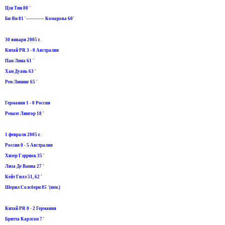
Цзи Тин 80 '
Би Ян 81 '------------ Комарова 60'
30 января 2005 г.
Китай PR 3 - 0 Австралия
Пан Лина 61 '
Хан Дуань 63 '
Рен Липинг 65 '
Германия 1 - 0 Россия
Ренате Лингор 18 '
1 февраля 2005 г.
Россия 0 - 5 Австралия
Хизер Гэрриок 35 '
Лиза Де Ванна 27 '
Кейт Гилл 51, 62 '
Шерил Солсбери 85 '(пен.)
Китай PR 0 - 2 Германия
Бритта Карлсон 7 '