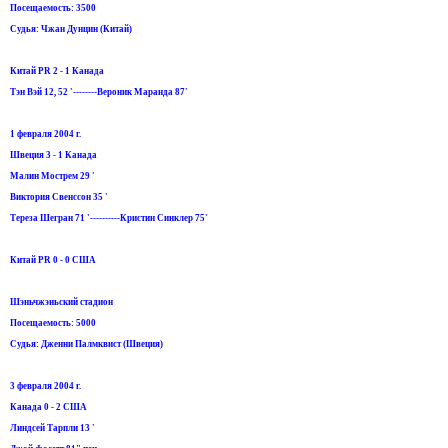
Посещаемость: 3500
Судья: Чжан Дунцин (Китай)
Китай PR 2 - 1 Канада
Тэн Вэй 12, 52 '--------Вероник Маранда 87'
1 февраля 2004 г.
Швеция 3 - 1 Канада
Малин Мострем 29 '
Виктория Свенссон 35 '
Тереза Шегран 71 '----------Кристин Синклер 75'
Китай PR 0 - 0 США
Шэньчжэньский стадион
Посещаемость: 5000
Судья: Дженни Палмквист (Швеция)
3 февраля 2004 г.
Канада 0 - 2 США
Линдсей Тарпли 13 '