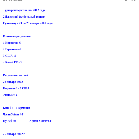
Турнир четырех наций 2002 года
2 й женский футбольный турнир.
Гуанчжоу с 23 по 25 января 2002 года.
Итоговые результаты:
1.Норвегия -6
2.Германия -4
3.США -4
4.Китай PR - 3
Результаты матчей
23 января 2002
Норвегия 1 - 0 США
Унни Лен 4 '
Китай 2 - 1 Германия
Чжан Уйинг 44 '
Пу Вей 80 '-------------Ариан Хингст 81'
25 января 2002 г.