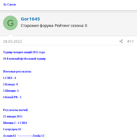
Лу Сяосю
Gor1645
G
Старожил форума
Рейтинг сезона: 0
28.03.2022
#11
Турнир четырех наций 2011 года
10 й женский футбольный турнир.
Итоговые результаты:
1.США - 6
2.Канада -6
3.Швеция -3
4.Китай PR - 3
Результаты матчей:
21 января 2011
Швеция 2 - 1 США
Сегерстрем 16 '
Аслани 61 '----------------Ллойд 11'