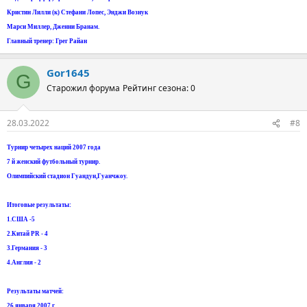
Кристин Лилли (к) Стефани Лопес, Энджи Вознук
Марси Миллер, Дженни Бранам.
Главный тренер: Грег Райан
Gor1645
G
Старожил форума
Рейтинг сезона: 0
28.03.2022
#8
Турнир четырех наций 2007 года
7 й женский футбольный турнир.
Олимпийский стадион Гуандун,Гуанчжоу.
Итоговые результаты:
1.США -5
2.Китай PR - 4
3.Германия - 3
4.Англия - 2
Результаты матчей:
26 января 2007 г.