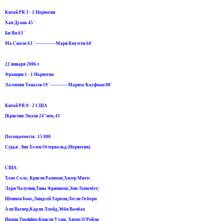
Китай PR 3 - 1 Норвегия
Хан Дуань 45 '
Би Ян 63 '
Ма Сяосю 63 '--------------Мари Кнутсен 60'
22 января 2006 г.
Франция 1 - 1 Норвегия
Лаэтития Тоназзи 19 '------------Марита Кауфман 88'
Китай PR 0 - 2 США
[Кристин Лилли 24"пен, 41'
Посещаемость: 15 000
Судья: Энн Хелен Остервольд (Норвегия)
США:
Хопе Соло; Кристи Рампоне,Хизер Миттс
Лори Чалупни,Тина Фримпонг,Эми Лепилбет;
Шеннон Бокс,Линдсей Тарпли,Лесли Осборн
Али Вагнер,Карли Ллойд,Эбби Вамбах
Индия Tроффер,Кристи Уэлш, Хитер O’Рейли