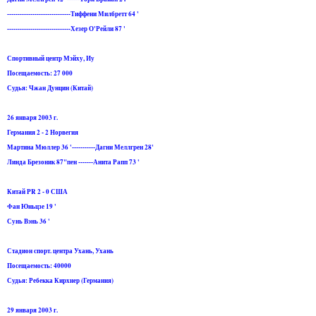
------------------------------Тиффени Милбретт 64 '
------------------------------Хезер О'Рейли 87 '
Спортивный центр Мэйху, Иу
Посещаемость: 27 000
Судья: Чжан Дунцин (Китай)
26 января 2003 г.
Германия 2 - 2 Норвегия
Мартина Мюллер 36 '-----------Дагни Меллгрен 28'
Линда Брезоник 87"пен -------Анита Рапп 73 '
Китай PR 2 - 0 США
Фан Юньцзе 19 '
Сунь Вэнь 36 '
Стадион спорт. центра Ухань, Ухань
Посещаемость: 40000
Судья: Ребекка Кирхнер (Германия)
29 января 2003 г.