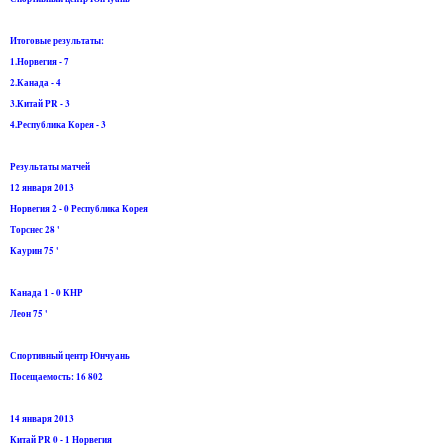
Итоговые результаты:
1.Норвегия - 7
2.Канада - 4
3.Китай PR - 3
4.Республика Корея - 3
Результаты матчей
12 января 2013
Норвегия 2 - 0 Республика Корея
Торснес 28 '
Каурин 75 '
Канада 1 - 0 КНР
Леон 75 '
Спортивный центр Юнчуань
Посещаемость: 16 802
14 января 2013
Китай PR 0 - 1 Норвегия