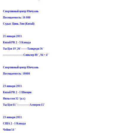
Спортивный центр Юнчуань
Посещаемость: 16 000
Судья: Цинь Лян (Китай)
21 января 2011
Китай PR 2 - 3 Канада
Ты Цзя 19',36'-------Танкреди 56 '
-----------------------Синклер 80 ', 94 + 4'
Спортивный центр Юнчуань
Посещаемость: 10000
23 января 2011
Китай PR 2 - 1 Швеция
Нильссон 32 '(а.г.)
Ты Цзя 61 '--------------Алмгрен 15'
23 января 2011
США 2 - 1 Канада
Чейни 54 '