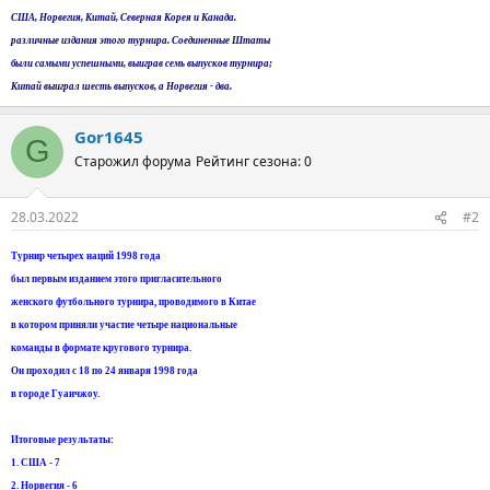
США, Норвегия, Китай, Северная Корея и Канада.
различные издания этого турнира. Соединенные Штаты
были самыми успешными, выиграв семь выпусков турнира;
Китай выиграл шесть выпусков, а Норвегия - два.
Gor1645
G
Старожил форума
Рейтинг сезона: 0
28.03.2022
#2
Турнир четырех наций 1998 года
был первым изданием этого пригласительного
женского футбольного турнира, проводимого в Китае
в котором приняли участие четыре национальные
команды в формате кругового турнира.
Он проходил с 18 по 24 января 1998 года
в городе Гуанчжоу.
Итоговые результаты:
1. США - 7
2. Норвегия - 6