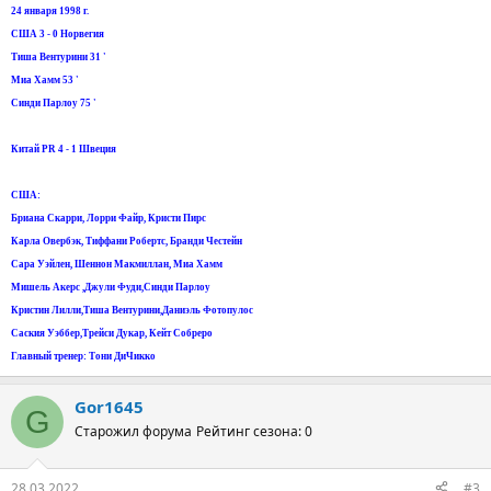
24 января 1998 г.
США 3 - 0 Норвегия
Тиша Вентурини 31 '
Миа Хамм 53 '
Синди Парлоу 75 '
Китай PR 4 - 1 Швеция
США:
Бриана Скарри, Лорри Файр, Кристи Пирс
Карла Овербэк, Тиффани Робертс, Бранди Честейн
Сара Уэйлен, Шеннон Макмиллан, Миа Хамм
Мишель Акерс ,Джули Фуди,Синди Парлоу
Кристин Лилли,Тиша Вентурини,Даниэль Фотопулос
Саския Уэббер,Трейси Дукар, Кейт Собреро
Главный тренер: Тони ДиЧикко
Gor1645
G
Старожил форума
Рейтинг сезона: 0
28.03.2022
#3