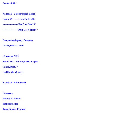
Бьонесой 88 '
Канада 1 - 3 Республика Корея
Принц 79 '--------Чон Га-Юл 18'
---------------------Цзи Со-Юнь 29 '
---------------------Юнг Сеол-бин 56 '
Спортивный центр Юнчуань
Посещаемость: 1000
16 января 2013
Китай PR 2 - 0 Республика Корея
Чжан Жуй 63 '
Ли Юн-Ми 64 '(а.г.)
Канада 0 - 0 Норвегия
Норвегия:
Ингрид Хьелмсет
Марен Мьелде
Трине Бьерке Реннинг