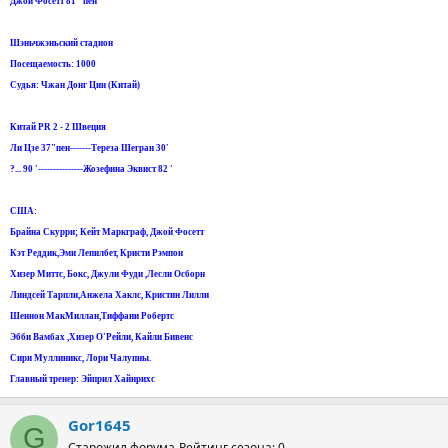
Джой Фосетт 81" пен
Шэньчжэньский стадион
Посещаемость: 1000
Судья: Чжан Донг Цин (Китай)
Китай PR 2 - 2 Швеция
Ли Цзе 37"пен-------Тереза Шегран 30'
?... 90 '---------------Жозефина Эквист 82 '
США:
Брайна Скурри; Кейт Маркграф, Джой Фосетт
Кэт Реддик,Эми Лепилбет, Кристи Рэмпон
Хизер Миттс, Бокс, Джули Фуди ,Лесли Осборн
Линдсей Тарпли,Анжела Хаклс, Кристин Лилли
Шеннон МакМиллан,Тиффани Робертс
Эбби Вамбах ,Хизер О'Рейли, Кайли Бивенс
Сири Муллиникс, Лори Чалупны.
Главный тренер: Эйприл Хайнрихс
Gor1645
G
Старожил форума
Рейтинг сезона: 0