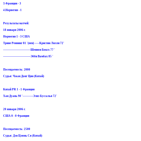
3.Франция - 3
4.Норвегия - 1
Результаты матчей:
18 января 2006 г.
Норвегия 1 - 3 США
Трине Реннинг 81 '(пен) -----Кристин Лилли 72'
-----------------------------Шеннон Боксx 77 '
-----------------------------Эбби Вамбах 85 '
Посещаемость: 2000
Судья: Чжан Донг Цин (Китай)
Китай PR 1 - 1 Франция
Хан Дуань 90 '-----------Элиз Буссалья 72'
20 января 2006 г.
США 0 - 0 Франция
Посещаемость: 2500
Судья: Дэн Цзюнь Ся (Китай)