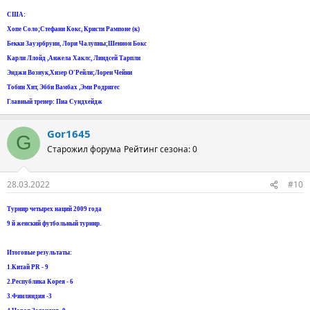
США:
Хопе Соло;Стефани Кокс, Кристи Рампоне (к)
Бекки Зауэрбрунн, Лори Чалупны;Шеннон Бокс
Карли Ллойд ,Анжела Хаклс, Линдсей Тарпли
Энджи Вознук,Хизер О'Рейли;Лорен Чейни
Тобин Хит, Эбби Вамбах ,Эми Родригес
Главный тренер: Пиа Сундхейдж
Gor1645
G
Старожил форума
Рейтинг сезона: 0
28.03.2022
#10
Турнир четырех наций 2009 года
9 й женский футбольный турнир.
Итоговые результаты:
1.Китай PR - 9
2.Республика Корея - 6
3.Финляндия -3