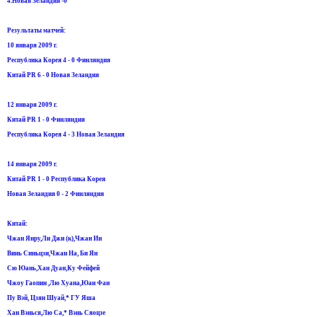
4.Новая Зеландия -0
Результаты матчей:
10 января 2009 г.
Республика Корея 4 - 0 Финляндия
Китай PR 6 - 0 Новая Зеландия
12 января 2009 г.
Китай PR 1 - 0 Финляндия
Республика Корея 4 - 3 Новая Зеландия
14 января 2009 г.
Китай PR 1 - 0 Республика Корея
Новая Зеландия 0 - 2 Финляндия
Китай:
Чжан Янру,Ли Джи (к),Чжан Ин
Винь Синьцзи,Чжан На, Би Ян
Сю Юань,Хан Дуан,Ку Фейфей
Чжоу Гаопин ,Лю Хуана,Юан Фан
Пу Вэй, Цзян Шуай,* ГУ Яша
Хан Вэнься,Лю Са,* Вэнь Сяоцзе