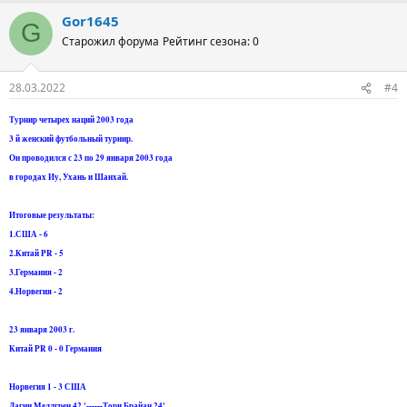
Gor1645
G
Старожил форума
Рейтинг сезона: 0
28.03.2022
#4
Турнир четырех наций 2003 года
3 й женский футбольный турнир.
Он проводился с 23 по 29 января 2003 года
в городах Иу, Ухань и Шанхай.
Итоговые результаты:
1.США - 6
2.Китай PR - 5
3.Германия - 2
4.Норвегия - 2
23 января 2003 г.
Китай PR 0 - 0 Германия
Норвегия 1 - 3 США
Дагни Меллгрен 42 '------Тори Брайан 24'