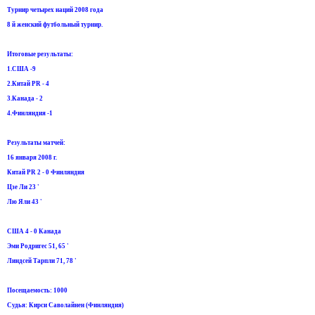
Турнир четырех наций 2008 года
8 й женский футбольный турнир.
Итоговые результаты:
1.США -9
2.Китай PR - 4
3.Канада - 2
4.Финляндия -1
Результаты матчей:
16 января 2008 г.
Китай PR 2 - 0 Финляндия
Цзе Ли 23 '
Лю Яли 43 '
США 4 - 0 Канада
Эми Родригес 51, 65 '
Линдсей Тарпли 71, 78 '
Посещаемость: 1000
Судья: Кирси Саволайнен (Финляндия)