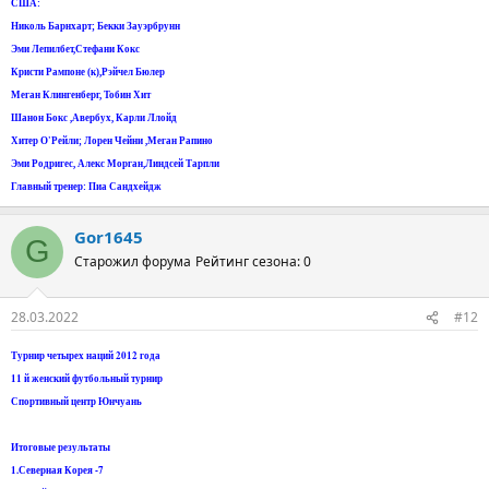
США:
Николь Барнхарт; Бекки Зауэрбрунн
Эми Лепилбет,Стефани Кокс
Кристи Рампоне (к),Рэйчел Бюлер
Меган Клингенберг, Toбин Хит
Шанон Бокс ,Авербух, Карли Ллойд
Хитер O'Рейли; Лорен Чейни ,Меган Рапино
Эми Родригес, Алекс Морган,Линдсей Тарпли
Главный тренер: Пиа Сандхейдж
Gor1645
G
Старожил форума
Рейтинг сезона: 0
28.03.2022
#12
Турнир четырех наций 2012 года
11 й женский футбольный турнир
Спортивный центр Юнчуань
Итоговые результаты
1.Северная Корея -7