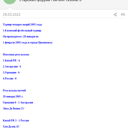
28.03.2022
#6
Турнир четырех наций 2005 года
5 й женский футбольный турнир.
Он проводился с 28 января по
1 февраля 2005 года в городе Цюаньчжоу.
Итоговые результаты:
1.Китай PR - 6
2.Австралия - 6
3.Германия - 6
4.Россия - 0
Результаты матчей
28 января 2005 г.
Германия 0 - 1 Австралия
Лиза Де Ванна 53 '
Китай PR 3 - 1 Россия
Хан Дуань 45 '