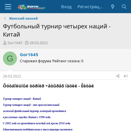
Вход
Регистрация
Женский хоккей
Футбольный турнир четырех наций -
Китай
А
Д
Gor1645
28.03.2022
в
а
т
т
Gor1645
G
о
а
Старожил форума
Рейтинг сезона: 0
р
н
т
а
е
ч
28.03.2022
#1
м
а
ы
л
Ôóòáîëüíûé òóðíèð ÷åòûðåõ íàöèé - Êèòàé
а
Турнир четырех наций - Китай
Турнир четырех наций - это пригласительный
женский футбольный турнир, который проводится
в различных городах Китая с 1998 года.
С 2002 года он проводится каждый год, кроме 2010 года.
Единственными победителями в этом турнире являются