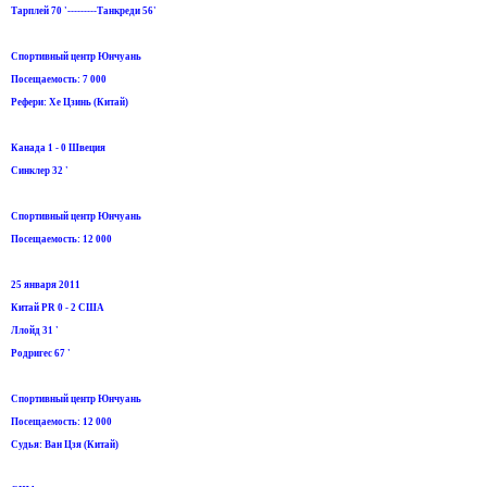
Тарплей 70 '---------Танкреди 56'
Спортивный центр Юнчуань
Посещаемость: 7 000
Рефери: Хе Цзинь (Китай)
Канада 1 - 0 Швеция
Синклер 32 '
Спортивный центр Юнчуань
Посещаемость: 12 000
25 января 2011
Китай PR 0 - 2 США
Ллойд 31 '
Родригес 67 '
Спортивный центр Юнчуань
Посещаемость: 12 000
Судья: Ван Цзя (Китай)