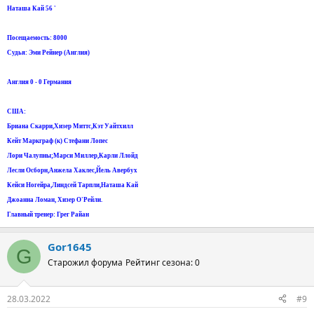
Наташа Кай 56 '
Посещаемость: 8000
Судья: Эми Рейнер (Англия)
Англия 0 - 0 Германия
США:
Бриана Скарри,Хизер Миттс,Кэт Уайтхилл
Кейт Маркграф (к) Стефани Лопес
Лори Чалупны;Марси Миллер,Карли Ллойд
Лесли Осборн,Анжела Хаклес,Йель Авербух
Кейси Ногейра,Линдсей Тарпли,Наташа Кай
Джоанна Ломан, Хизер О'Рейли.
Главный тренер: Грег Райан
Gor1645
G
Старожил форума
Рейтинг сезона: 0
28.03.2022
#9