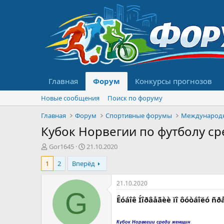
Главная
Форум
Конкурсы прогнозов
Новые сообщения
Поиск по форуму
Главная
Форум
Спортивные форумы
Международ
Кубок Норвегии по футболу с
А
Д
Gor1645
21.10.2020
в
а
1
2
Вперёд
т
т
о
а
р
н
21.10.2020
т
а
G
Êóáîê Íîðâåãèè ïî ôóòáîëó ñ
е
ч
м
а
ы
л
Кубок Норвегии среди женщин