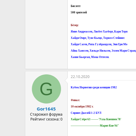
Бислетт
500 зрителей
Бёлер:
Янне Андреассен, Лисбет Хагберг, Кари Терп
Хайди Омре, Туве Кьецо, Торилл Стейннес
Хайди Саген, Рита Гулбрандсен, Энн Гри Мо
Айна Ханссен, Хильде Нильсен, Эллен Мари Стран
Ханне Бьорган, Мона Оттесен.
22.10.2020
G
Кубок Норвегии среди женщин 1982
Финал:
10 октября 1982 г.
Gor1645
Спринт-Джелёй 1-2 БУЛ
Старожил форума
Рейтинг сезона: 0
Хайди Стёре 63 --------'Улла Кнеппен 78'
--------------------------------Марит Кне 94"