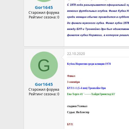
а
С 1978 года разыгрывается официальный к
Gor1645
женских футбольных клубов. Финал Кубка 
Старожил форума
Рейтинг сезона: 0
среди женщин обычно проводится в субботу
до финала мужского кубка. Финал кубка 1978
между БУЛ и Тронхеймс-Эрн был единствен
финалом кубка Норвегии, в котором решал
22.10.2020
G
Кубок Норвегии среди женщин 1978
Финал
3 сентября
Gor1645
БУЛ 1-1 (5-4 пен) Тронхейм-Орн
Старожил форума
Рейтинг сезона: 0
Ева Херго 41 '--------Хайди Грюнстад 63'
стадион Уллевал
Судья: Ян Блестер
БУЛ: