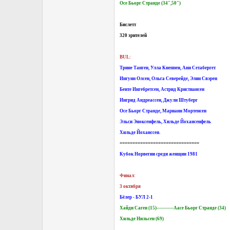
Осе Бьорг Странде (34",50")
Бислетт
320 зрителей
BUL:
Трине Танген, Улла Кнеппен, Анн Сетабергет
Ингунн Олсен, Ольга Северейде, Элин Свэрен
Бенте Ингебретсен, Астрид Кристиансен
Ингрид Андреассен, Джули Штуберг
Осе Бьорг Странде, Марианн Мортенсен
Эльси Эноксенфель, Хильде Йохансенфель
Хильде Йоханссен.
===============================
Кубок Норвегии среди женщин 1981
Финал:
3 октября
Бёлер - БУЛ 2-1
Хайди Саген (15)-----------Аасе Бьорг Странде (34)
Хильде Нильсен (69)