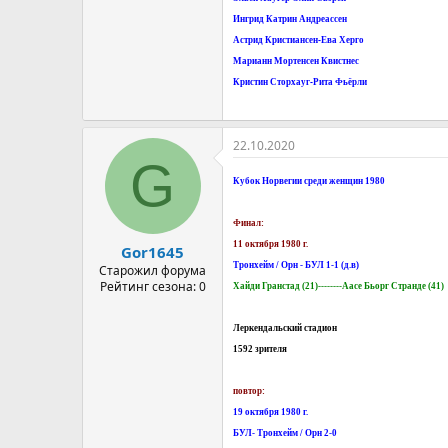
Ингрид Катрин Андреассен
Астрид Кристиансен-Ева Херго
Марианн Мортенсен Квистнес
Кристин Сторхауг-Рита Фьёрли
22.10.2020
G
Кубок Норвегии среди женщин 1980
Финал:
11 октября 1980 г.
Gor1645
Тронхейм / Орн - БУЛ 1-1 (д.в)
Старожил форума
Рейтинг сезона: 0
Хайди Гранстад (21)--------Аасе Бьорг Странде (41)
Леркендальский стадион
1592 зрителя
повтор:
19 октября 1980 г.
БУЛ- Тронхейм / Орн 2-0