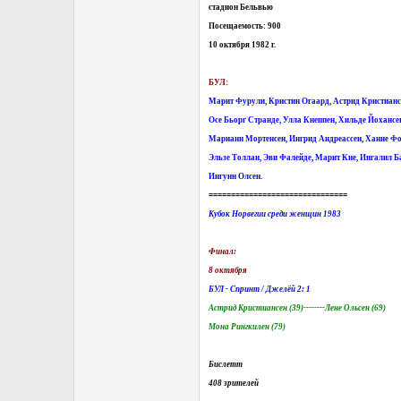
стадион Бельвью
Посещаемость: 900
10 октября 1982 г.
БУЛ:
Марит Фурули, Кристин Огаард, Астрид Кристианс
Осе Бьорг Странде, Улла Кнеппен, Хильде Йохансе
Марианн Мортенсен, Ингрид Андреассен, Ханне Фо
Эльзе Толлан, Эви Фалейде, Марит Кне, Ингалил Б
Ингунн Олсен.
===============================
Кубок Норвегии среди женщин 1983
Финал:
8 октября
БУЛ - Спринт / Джелёй 2: 1
Астрид Кристиансен (39)--------Лене Ольсен (69)
Мона Рингкилен (79)
Бислетт
408 зрителей