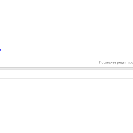
д
Последнее редактир