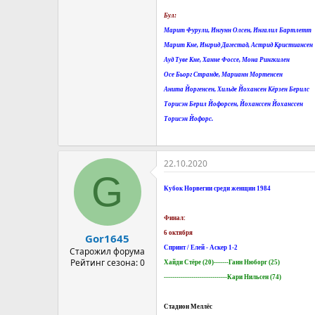
Бул:
Марит Фурули, Ингунн Олсен, Ингалил Бартлетт
Марит Кне, Ингрид Дагестад, Астрид Кристиансен
Ауд Туве Кне, Ханне Фоссе, Мона Рингкилен
Осе Бьорг Странде, Марианн Мортенсен
Анита Йоргенсен, Хильде Йохансен Кёрзен Берилс
Торисэн Берил Йофорсен, Йоханссен Йоханссен
Торисэн Йофорс.
22.10.2020
G
Кубок Норвегии среди женщин 1984
Финал:
6 октября
Gor1645
Спринт / Елей - Аскер 1-2
Старожил форума
Рейтинг сезона: 0
Хайди Стёре (20)-------Ганн Нюборг (25)
------------------------------Кари Нильсен (74)
Стадион Меллёс