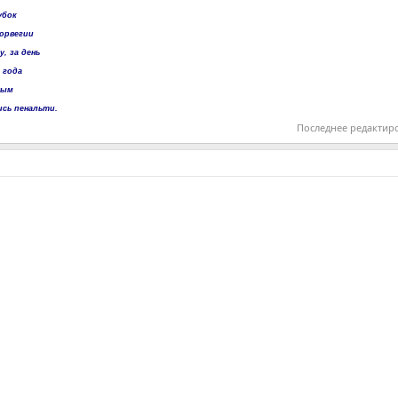
убок
Норвегии
, за день
 года
ным
ись пенальти.
Последнее редактир