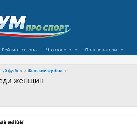
Рейтинг сезона
Что нового
Пользователи
ный футбол
Женский футбол
реди женщин
ðåäè æåíùèí