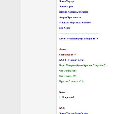
Эльси Хаугер
Элин Свэрен
Ингрид Катрин Андреассен
Астрид Кристиансен
Марианн Мортенсен Квистнес
Ева Херго
===============================
Кубок Норвегии среди женщин 1979
Финал:
9 сентября 1979
БУЛ 4 - 1 Спринт-Хели
Берит Педерсен (4)------Кристин Сторхауг (7)
Осе Странде (14)
Осе Странде (34)
Кристин Сторхауг (35)
Бислетт
1100 зрителей
БУЛ:
Эльси Хаугер-Элин Свэрен