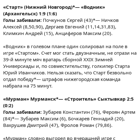
«Старт» (Нижний Новгород)*— «Водник»
(Архангельск) 1:9 (1:6)
Голы забивали:
Почкунов Сергей (43)*— Ничков
Алексей (8,50,90), Дергаев Евгений (11,14,31,83),
Климкин Андрей (15), Анциферов Максим (20).
«Водник» в голевом плане один солировал на поле в
игре «Стартом». Счет мог стать двузначным, не отрази на
39-й минуте мяч вратарь сборной XXIX Зимней
Универсиады и, по совместительству, голкипер Старта
Юрий Иванчиков. Нельзя сказать, что Старт безвольно
отдал победу*— штрафов нижегородская команда
набрала на 75 минут.
«Мурман» Мурманск*— «Строитель» Сыктывкар 2:5
(0:2)
Голы забивали:
Зубарев Константин (76), Фероян Артем
(84)*— Зубарев Максим (6), Бочкарев Геннадий (20),
Вахрушев Дмитрий (47), Фролов Роман (79,86).
«Мурман» словно выгорел во вчерашней игре с