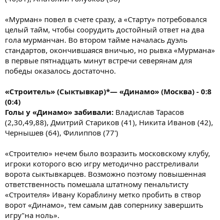
«Мурман» повел в счете сразу, а «Старту» потребовался
целый тайм, чтобы соорудить достойный ответ на два
гола мурманчан. Во втором тайме началась дуэль
стандартов, окончившаяся вничью, но рывка «Мурмана»
в первые пятнадцать минут встречи северянам для
победы оказалось достаточно.
«Строитель» (Сыктывкар)*— «Динамо» (Москва) - 0:8
(0:4)
Голы у «Динамо» забивали:
Владислав Тарасов
(2,30,49,88), Дмитрий Стариков (41), Никита Иванов (42),
Чернышев (64), Филиппов (77')
«Строителю» нечем было возразить московскому клубу,
игроки которого всю игру методично расстреливали
ворота сыктывкарцев. Возможно поэтому повышенная
ответственность помешала штатному пенальтисту
«Строителя» Ивану Кораблину метко пробить в створ
ворот «Динамо», тем самым дав сопернику завершить
игру"на ноль».