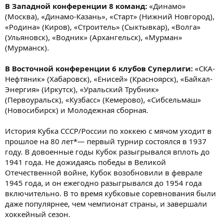
В Западной конференции 8 команд:
«Динамо»
(Москва), «Динамо-Казань», «Старт» (Нижний Новгород),
«Родина» (Киров), «Строитель» (Сыктывкар), «Волга»
(Ульяновск), «Водник» (Архангельск), «Мурман»
(Мурманск).
В Восточной конференции 6 клубов Суперлиги:
«СКА-
Нефтяник» (Хабаровск), «Енисей» (Красноярск), «Байкал-
Энергия» (Иркутск), «Уральский Трубник»
(Первоуральск), «Кузбасс» (Кемерово), «Сибсельмаш»
(Новосибирск) и Молодежная сборная.
История Кубка СССР/России по хоккею с мячом уходит в
прошлое на 80 лет*— первый турнир состоялся в 1937
году. В довоенные годы Кубок разыгрывался вплоть до
1941 года. Не дожидаясь победы в Великой
Отечественной войне, Кубок возобновили в феврале
1945 года, и он ежегодно разыгрывался до 1954 года
включительно. В то время кубковые соревнования были
даже популярнее, чем чемпионат страны, и завершали
хоккейный сезон.