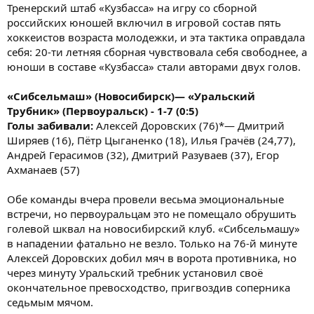
Тренерский штаб «Кузбасса» на игру со сборной
российских юношей включил в игровой состав пять
хоккеистов возраста молодежки, и эта тактика оправдала
себя: 20-ти летняя сборная чувствовала себя свободнее, а
юноши в составе «Кузбасса» стали авторами двух голов.
«Сибсельмаш» (Новосибирск)— «Уральский
Трубник» (Первоуральск) - 1-7 (0:5)
Голы забивали:
Алексей Доровских (76)*— Дмитрий
Ширяев (16), Пётр Цыганенко (18), Илья Грачёв (24,77),
Андрей Герасимов (32), Дмитрий Разуваев (37), Егор
Ахманаев (57)
Обе команды вчера провели весьма эмоциональные
встречи, но первоуральцам это не помещало обрушить
голевой шквал на новосибирский клуб. «Сибсельмашу»
в нападении фатально не везло. Только на 76-й минуте
Алексей Доровских добил мяч в ворота противника, но
через минуту Уральский требник установил своё
окончательное превосходство, пригвоздив соперника
седьмым мячом.