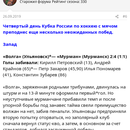
Старожил форума
Рейтинг сезона: 330
26.09.2019
#6
Четвертый день Кубка России по хоккею с мячом
преподнес еще несколько неожиданных побед.
Запад
«Волга» (Ульяновск)*— «Мурман» (Мурманск) 2:4 (1:1)
Голы забивали:
Кирилл Петровский (13), Андрей
Крайнов (65)*— Петр Захаров (45,90) Илья Пономарев
(41), Константин Зубарев (86)
«Волга», заряженная родными трибунами, двинулась на
штурм и на 13-й минуте оформила первый*гол. Но
неуступчивые мурманчане прибавили темп и после
упорной борьбы под занавес тайма свели преимущество
волжан на нет, забив пенальти. Ульяновцы предприняли
вторую попытку оторваться, но заполярный клуб
сначала вернул статус-кво, а затем, в основном за счет
стандартов, добился заслуженной победы.