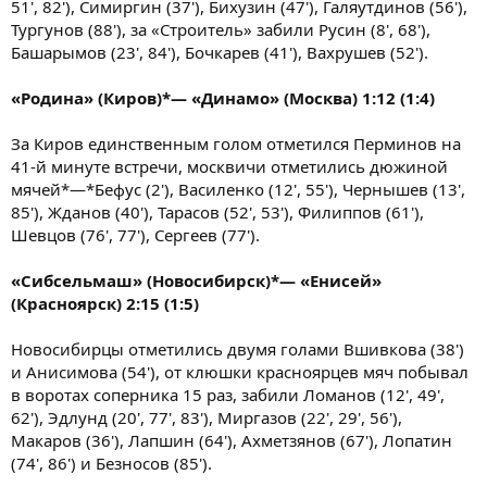
51', 82'), Симиргин (37'), Бихузин (47'), Галяутдинов (56'),
Тургунов (88'), за «Строитель» забили Русин (8', 68'),
Башарымов (23', 84'), Бочкарев (41'), Вахрушев (52').
«Родина» (Киров)*— «Динамо» (Москва) 1:12 (1:4)
За Киров единственным голом отметился Перминов на
41-й минуте встречи, москвичи отметились дюжиной
мячей*—*Бефус (2'), Василенко (12', 55'), Чернышев (13',
85'), Жданов (40'), Тарасов (52', 53'), Филиппов (61'),
Шевцов (76', 77'), Сергеев (77').
«Сибсельмаш» (Новосибирск)*— «Енисей»
(Красноярск) 2:15 (1:5)
Новосибирцы отметились двумя голами Вшивкова (38')
и Анисимова (54'), от клюшки красноярцев мяч побывал
в воротах соперника 15 раз, забили Ломанов (12', 49',
62'), Эдлунд (20', 77', 83'), Миргазов (22', 29', 56'),
Макаров (36'), Лапшин (64'), Ахметзянов (67'), Лопатин
(74', 86') и Безносов (85').