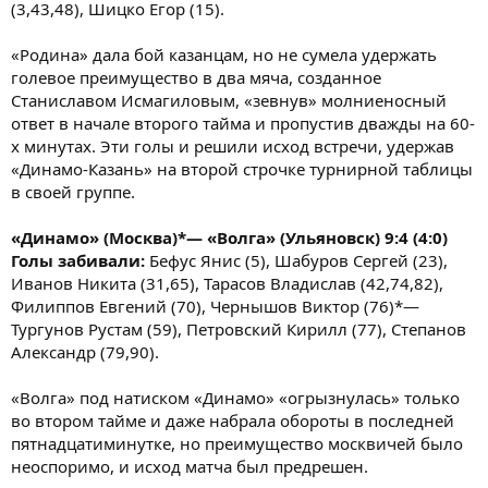
(3,43,48), Шицко Егор (15).
«Родина» дала бой казанцам, но не сумела удержать
голевое преимущество в два мяча, созданное
Станиславом Исмагиловым, «зевнув» молниеносный
ответ в начале второго тайма и пропустив дважды на 60-
х минутах. Эти голы и решили исход встречи, удержав
«Динамо-Казань» на второй строчке турнирной таблицы
в своей группе.
«Динамо» (Москва)*— «Волга» (Ульяновск) 9:4 (4:0)
Голы забивали:
Бефус Янис (5), Шабуров Сергей (23),
Иванов Никита (31,65), Тарасов Владислав (42,74,82),
Филиппов Евгений (70), Чернышов Виктор (76)*—
Тургунов Рустам (59), Петровский Кирилл (77), Степанов
Александр (79,90).
«Волга» под натиском «Динамо» «огрызнулась» только
во втором тайме и даже набрала обороты в последней
пятнадцатиминутке, но преимущество москвичей было
неоспоримо, и исход матча был предрешен.