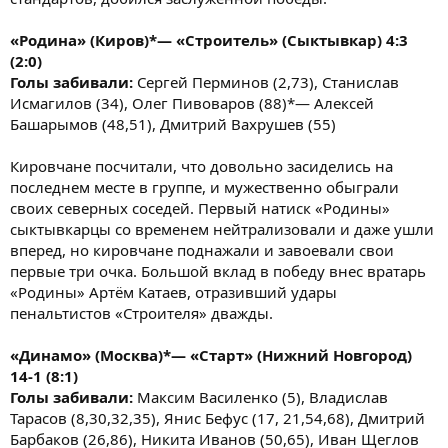
«Родина» (Киров)*— «Строитель» (Сыктывкар) 4:3
(2:0)
Голы забивали:
Сергей Перминов (2,73), Станислав
Исмагилов (34), Олег Пивоваров (88)*— Алексей
Башарымов (48,51), Дмитрий Вахрушев (55)
Кировчане посчитали, что довольно засиделись на
последнем месте в группе, и мужественно обыграли
своих северных соседей. Первый натиск «Родины»
сыктывкарцы со временем нейтрализовали и даже ушли
вперед, но кировчане поднажали и завоевали свои
первые три очка. Большой вклад в победу внес вратарь
«Родины» Артём Катаев, отразивший удары
пенальтистов «Строителя» дважды.
«Динамо» (Москва)*— «Старт» (Нижний Новгород)
14-1 (8:1)
Голы забивали:
Максим Василенко (5), Владислав
Тарасов (8,30,32,35), Янис Бефус (17, 21,54,68), Дмитрий
Барбаков (26,86), Никита Иванов (50,65), Иван Щеглов