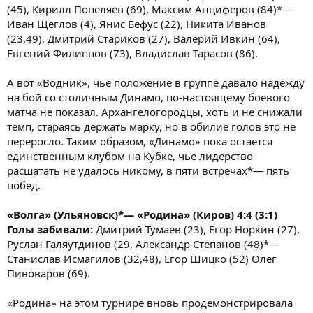
(45), Кирилл Попеляев (69), Максим Анциферов (84)*—
Иван Щеглов (4), Янис Бефус (22), Никита Иванов
(23,49), Дмитрий Стариков (27), Валерий Ивкин (64),
Евгений Филиппов (73), Владислав Тарасов (86).
А вот «Водник», чье положение в группе давало надежду
на бой со столичным Динамо, по-настоящему боевого
матча не показал. Архангелогородцы, хоть и не снижали
темп, стараясь держать марку, но в обилие голов это не
переросло. Таким образом, «Динамо» пока остается
единственным клубом на Кубке, чье лидерство
расшатать не удалось никому, в пяти встречах*— пять
побед.
«Волга» (Ульяновск)*— «Родина» (Киров) 4:4 (3:1)
Голы забивали:
Дмитрий Тумаев (23), Егор Норкин (27),
Руслан Галяутдинов (29, Александр Степанов (48)*—
Станислав Исмагилов (32,48), Егор Шицко (52) Олег
Пивоваров (69).
«Родина» на этом турнире вновь продемонстрировала