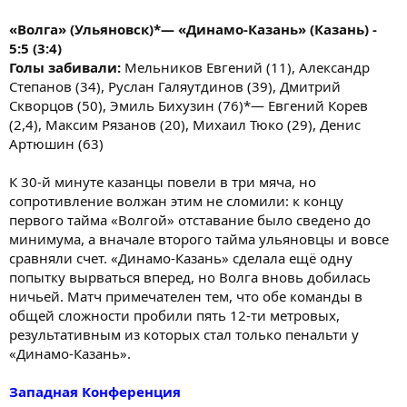
«Волга» (Ульяновск)*— «Динамо-Казань» (Казань) -
5:5 (3:4)
Голы забивали:
Мельников Евгений (11), Александр
Степанов (34), Руслан Галяутдинов (39), Дмитрий
Скворцов (50), Эмиль Бихузин (76)*— Евгений Корев
(2,4), Максим Рязанов (20), Михаил Тюко (29), Денис
Артюшин (63)
К 30-й минуте казанцы повели в три мяча, но
сопротивление волжан этим не сломили: к концу
первого тайма «Волгой» отставание было сведено до
минимума, а вначале второго тайма ульяновцы и вовсе
сравняли счет. «Динамо-Казань» сделала ещё одну
попытку вырваться вперед, но Волга вновь добилась
ничьей. Матч примечателен тем, что обе команды в
общей сложности пробили пять 12-ти метровых,
результативным из которых стал только пенальти у
«Динамо-Казань».
Западная Конференция