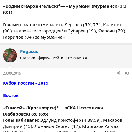
«Водник»(Архангельск)*— «Мурман» (Мурманск) 3:3
(0:1)
Голами в матче отметились Дергаев (59', 77'), Калинин
(90') за архангелогородцев*и Зубарев (19'), Фероян (79'),
Гаврилов (84') за мурманчан.
Pegasus
Старожил форума
Рейтинг сезона: 330
23.09.2019
#3
Кубок России - 2019
Восток
«Енисей» (Красноярск)*— «СКА-Нефтяник»
(Хабаровск) 8:8 (6:6)
Голы забивали:
Эдлунд Кристофер (4,38,59), Макаров
Дмитрий (15), Ломанов Сергей (17), Миргазов Алмаз