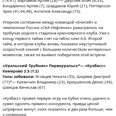
(19,47), Варламов Артем (28)*— Джусоев Алан (6,33),
Бондаренко Артем (7), Шардаков Юрий (21), Петтерссон
Эрик (41,44,48), Антипов Александр (73).
Упорное состязание между командой «Енисей» и
чемпионом России «СКА-Нефтяник» разыгралось на
трибунах родного стадиона красноярского клуба. Уже к
концу первого тайма счет на табло сиял 6:6. Второй
тайм, в котором клубы вновь показали неуступчивый
скоростной хоккей с большим количеством интересных
моментов, также не выявил победителя этой встречи.
«Уральский Трубник» Первоуральск*— «Кузбасс»
Кемерово 2:3 (1:2)
Голы забивали:
Яговцев Никита (35), Ширяев Дмитрий
(77)*— Каланчин Владимир (23), Криушенков Денис (39),
Швецов Вячеслав (67)
«Кузбасс» провел первую игру на Кубке очень удачно и
сумел одолеть прямого конкурента, правда ценой
штрафных минут, коих оказалось в два раза больше, чем
у соперника.