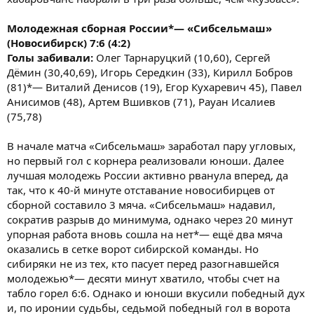
Молодежная сборная России*— «Сибсельмаш»
(Новосибирск) 7:6 (4:2)
Голы забивали:
Олег Тарнаруцкий (10,60), Сергей
Дёмин (30,40,69), Игорь Середкин (33), Кирилл Бобров
(81)*— Виталий Денисов (19), Егор Кухаревич 45), Павел
Анисимов (48), Артем Вшивков (71), Рауан Исалиев
(75,78)
В начале матча «Сибсельмаш» заработал пару угловых,
но первый гол с корнера реализовали юноши. Далее
лучшая молодежь России активно рванула вперед, да
так, что к 40-й минуте отставание новосибирцев от
сборной составило 3 мяча. «Сибсельмаш» надавил,
сократив разрыв до минимума, однако через 20 минут
упорная работа вновь сошла на нет*— ещё два мяча
оказались в сетке ворот сибирской команды. Но
сибиряки не из тех, кто пасует перед разогнавшейся
молодежью*— десяти минут хватило, чтобы счет на
табло горел 6:6. Однако и юноши вкусили победный дух
и, по иронии судьбы, седьмой победный гол в ворота