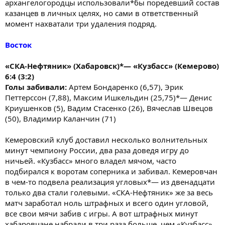
архангелогородцы использовали*бы поредевший состав
казанцев в личных целях, но сами в ответственный
момент нахватали три удаления подряд.
Восток
«СКА-Нефтяник» (Хабаровск)*— «Кузбасс» (Кемерово)
6:4 (3:2)
Голы забивали:
Артем Бондаренко (6,57), Эрик
Петтерссон (7,88), Максим Ишкельдин (25,75)*— Денис
Криушенков (5), Вадим Стасенко (26), Вячеслав Швецов
(50), Владимир Каланчин (71)
Кемеровский клуб доставил несколько волнительных
минут чемпиону России, два раза доведя игру до
ничьей. «Кузбасс» много владел мячом, часто
подбирался к воротам соперника и забивал. Кемеровчан
в чем-то подвела реализация угловых*— из двенадцати
только два стали голевыми. «СКА-Нефтяник» же за весь
матч заработал ноль штрафных и всего один угловой,
все свои мячи забив с игры. А вот штрафных минут
хабаровчане набрали в три раза больше, чем «Кузбасс».