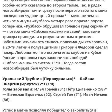
особенно это сказалось во втором тайме. Так, в рядах
новосибирцев почти сразу после первого забитого мяча
последовал чудовищный провал*— меньше чем за
четыре минуты «Кузбасс» четыре раза поразил ворота
соперника. «Кузбасс» обрушивал голевой град сериями*
— потери мяча «Сибсельмашем» на своей половине
трижды приводили к результативным отрезкам.
Забитыми мячами отметилось полкоманды кемеровчан,
а 20-ти летний полузащитник Григорий Федоров сделал
покер. Любопытно, что встреча этих клубов на Кубке
России в прошлом году закончилась победой
«Сибсельмаша» со счетом 11:10. Тогда состав
новосибирцев был чуточку сильнее.
Уральский Трубник (Первоуральск)*— Байкал-
Энергия (Иркутск) 2:3 (1:0)
Голы забивали:
Илья Грачёв (31) Пётр Цыганенко (58)*
— Вячеслав Вдовенко (52), Сергей Ган (71), Иван Нечаев
(86).
Успех в матче позволял победителю закрепиться в