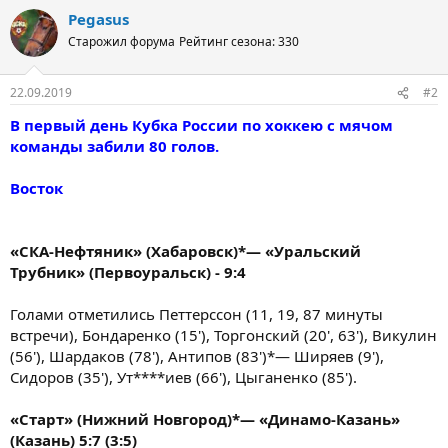
Pegasus
Старожил форума
Рейтинг сезона: 330
22.09.2019
#2
В первый день Кубка России по хоккею с мячом
команды забили 80 голов.
Восток
«СКА-Нефтяник» (Хабаровск)*— «Уральский
Трубник» (Первоуральск) - 9:4
Голами отметились Петтерссон (11, 19, 87 минуты
встречи), Бондаренко (15'), Торгонский (20', 63'), Викулин
(56'), Шардаков (78'), Антипов (83')*— Ширяев (9'),
Сидоров (35'), Ут****иев (66'), Цыганенко (85').
«Старт» (Нижний Новгород)*— «Динамо-Казань»
(Казань) 5:7 (3:5)