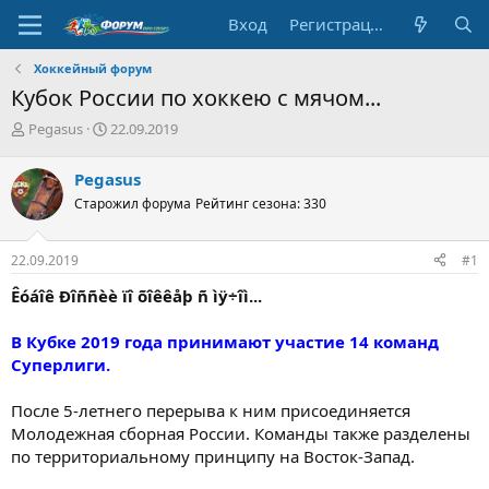
Вход
Регистрация
Хоккейный форум
Кубок России по хоккею с мячом...
А
Д
Pegasus
22.09.2019
в
а
т
т
Pegasus
о
а
Старожил форума
Рейтинг сезона: 330
р
н
т
а
е
ч
22.09.2019
#1
м
а
ы
л
Êóáîê Ðîññèè ïî õîêêåþ ñ ìÿ÷îì...
а
В Кубке 2019 года принимают участие 14 команд
Суперлиги.
После 5-летнего перерыва к ним присоединяется
Молодежная сборная России. Команды также разделены
по территориальному принципу на Восток-Запад.