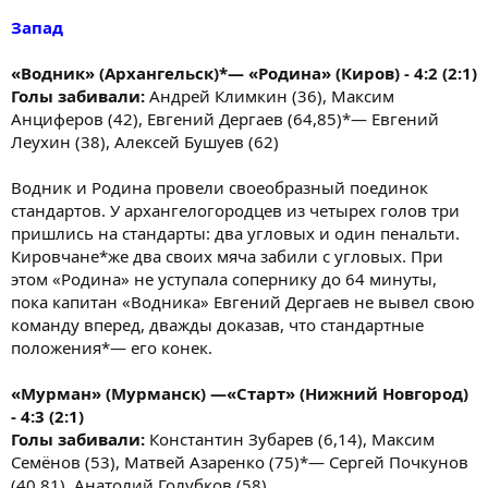
Запад
«Водник» (Архангельск)*— «Родина» (Киров) - 4:2 (2:1)
Голы забивали:
Андрей Климкин (36), Максим
Анциферов (42), Евгений Дергаев (64,85)*— Евгений
Леухин (38), Алексей Бушуев (62)
Водник и Родина провели своеобразный поединок
стандартов. У архангелогородцев из четырех голов три
пришлись на стандарты: два угловых и один пенальти.
Кировчане*же два своих мяча забили с угловых. При
этом «Родина» не уступала сопернику до 64 минуты,
пока капитан «Водника» Евгений Дергаев не вывел свою
команду вперед, дважды доказав, что стандартные
положения*— его конек.
«Мурман» (Мурманск) —«Старт» (Нижний Новгород)
- 4:3 (2:1)
Голы забивали:
Константин Зубарев (6,14), Максим
Семёнов (53), Матвей Азаренко (75)*— Сергей Почкунов
(40,81), Анатолий Голубков (58)