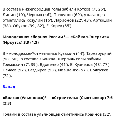
В составе нижегородцев голы забили Котков (7', 26'),
Липин (10'), Черных (46'), Почкунов (69'), у казанцев
отметились Козулин (16'), Ларионов (22', 43'), Артюшин
(38'), Обухов (39', 82'), Е. Корев (55').
Молодежная сборная России*— «Байкал-Энергия»
(Иркутск) 3:9 (1:3)
В «молодежке»*отметились Кузьмин (44'), Тарнаруцкий
(58', 60'), в составе «Байкал-Энергия» голы забили
Тремаскин (7', 39'), Вдовенко (41'), В. Кузнецов (48', 77'),
Нечаев (52'), Баздырев (53'), Иващенко (57'), Волгужев
(72').
Запад
«Волга» (Ульяновск)*— «Строитель» (Сыктывкар) 7:6
(2:3)
Голами в составе ульяновцев отметились Крайнов (32',