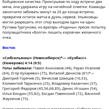
бойцовские качества. Проигрывая по ходу встречи два
мяча, она удержала игру на ничейной отметке. Команды
закончили забивать минут за 20 до конца встречи,
превратив остаток матча в дуэль нервов. Ульяновцы
могли разрешить этот спор выходом один на один
Рустама Тургунова, но вратарь «Родины» пресек попытку
полузащитника «Волги» лишить кировчан желанного
очка.
Восток
«Сибсельмаш» (Новосибирск)*— «Кузбасс»
(Кемерово) 4:14 (0:5)
Голы забивали:
Павел Анисимов (48), Рауан Исалиев
(64), Егор Кухаревич (75), Виталий Денисов (81)*—
Дмитрий Горячев (5), Вячеслав Швецов (16,53),
Климентий Тарасенко (25), Владимир Каланчин (37),
Григорий Федоров (45,56,68,85), Денис Игошин (54),
Илья Бондин (55,82), Богдан Павенский (72), Василий
Жаукенов (75).
Напор кемеровчан словно парализовал «Сибсельмаш»,