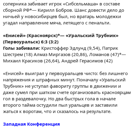
соперника забивает игрок «Сибсельмаша» в составе
сборной РФ*— Кирилл Бобров. Шанс довести дело до
ничьей у новосибирцев был, но вратарь молодежки
угадал направление мяча, летящего с пенальти.
«Енисей» (Красноярск)*— «Уральский Трубник»
(Первоуральск) 6:3 (3:2)
Голы забивали:
Кристоффер Эдлунд (9,54), Патрик
Шестрем (18) Алмаз Миргазов (20,86), Ломанов (47)*—
Михаил Красиков (26,64), Андрей Герасимов (42)
«Енисей» выиграл у первоуральцев чисто: без лишнего
напряжения и штрафных минут. Поначалу «Уральский
Трубник» не уступал фавориту группы в движении и
даже сумел при шатком счете организовать красноярцам
гол в раздевалочку. Но два быстрых гола в начале
второго тайма остудили пыл уральцев и заставили
жаться к воротам, что и сказалось на результате.
Западная Конференция