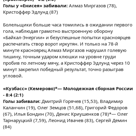
Голы у «Енисея» забивали:
Алмаз Миргазов (78),
Кристоффер Эдлунд (87)
Болельщики больше часа томились в ожидании первого
гола, наблюдая грамотно выстроенную оборону
«Байкал-Энергии» и безуспешные попытки красноярцев
распечатать створ ворот иркутян. И только на 78-й
минуте красноярец Алмаз Миргазов нарушил голевую
тишину, точным ударом клюшки на уровне груди
пробив по летному мячу, а Кристоффер Эдлунд через 10
минут закрепил победный результат, точно разыграв
угловой.
«Кузбасс» (Кемерово)*— Молодежная сборная России
- 8:4 (2:1)
Голы забивали:
Дмитрий Горячев (15,53), Владимир
Каланчин (19), Олег Земцов (51,68), Григорий Федоров
(67), Илья Бондин (70), Денис Криушенков (78)*— Олег
Тарнаруцкий (7,59), Леонид Ивачев (83), Сергей Демин
(84)