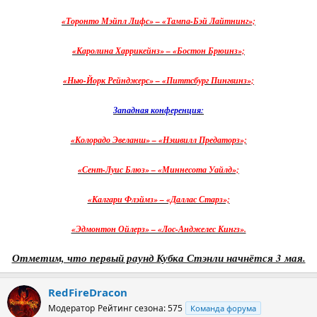
«Торонто Мэйпл Лифс» – «Тампа-Бэй Лайтнинг»;
«Каролина Харрикейнз» – «Бостон Брюинз»;
«Нью-Йорк Рейнджерс» – «Питтсбург Пингвинз»;
Западная конференция:
«Колорадо Эвеланш» – «Нэшвилл Предаторз»;
«Сент-Луис Блюз» – «Миннесота Уайлд»;
«Калгари Флэймз» – «Даллас Старз»;
«Эдмонтон Ойлерз» – «Лос-Анджелес Кингз».
Отметим, что первый раунд Кубка Стэнли начнётся 3 мая.
RedFireDracon
Модератор
Рейтинг сезона: 575
Команда форума