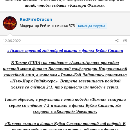
шайб, чтобы выбить «Калгари Флэймз».
RedFireDracon
Модератор
Рейтинг сезона: 575
Команда форума
12.06.2022
#5
«Тампа» третий год подряд вышла в финал Кубка Стэнли
В Тампе (США) на стадионе «Амали-Арена» проходил
шестой матч финала Восточной конференции Национальной
хоккейной лиги, в котором «Тампа-Бэй Лайтнинг» принимала
«Нью-Йорк Рейнджерс». Встреча завершилась победой
хозяев со счётом 2:1, что принесло им победу в серии.
Таким образом, в результате этой победы «Тампа» выиграла
серию со счётом 4-2 и вышла в финал Кубка Стэнли, где
сыграет с «Колорадо Эвеланш».
«Тампа» вышла в финал Кубка Стэнли третий год подряд. В
прошлом году они выиграли титул, обыграв в финале