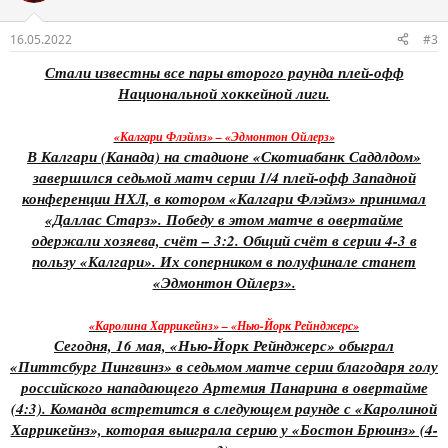
16.05.2022
#3
Стали известны все пары второго раунда плей-офф
Национальной хоккейной лиги.
«Калгари Флэймз» – «Эдмонтон Ойлерз»
В Калгари (Канада) на стадионе «Скотиабанк Саддлдом»
завершился седьмой матч серии 1/4 плей-офф Западной
конференции НХЛ, в котором «Калгари Флэймз» принимал
«Даллас Старз». Победу в этом матче в овертайме
одержали хозяева, счёт – 3:2. Общий счёт в серии 4-3 в
пользу «Калгари». Их соперником в полуфинале станет
«Эдмонтон Ойлерз».
«Каролина Харрикейнз» – «Нью-Йорк Рейнджерс»
Сегодня, 16 мая, «Нью-Йорк Рейнджерс» обыграл
«Питтсбург Пингвинз» в седьмом матче серии благодаря голу
российского нападающего Артемия Панарина в овертайме
(4:3). Команда встретится в следующем раунде с «Каролиной
Харрикейнз», которая выиграла серию у «Бостон Брюинз» (4-