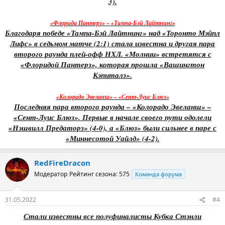
3).
«Флорида Пантерз» – «Тампа-Бэй Лайтнинг»
Благодаря победе «Тампа-Бэй Лайтнинг» над «Торонто Мэйпл
Лифс» в седьмом матче (2:1) стала известна и другая пара
второго раунда плей-офф НХЛ. «Молнии» встретятся с
«Флоридой Пантерз», которая прошла «Вашингтон
Кэпиталз».
«Колорадо Эвеланш» – «Сент-Луис Блюз»
Последняя пара второго раунда – «Колорадо Эвеланш» –
«Сент-Луис Блюз». Первые в начале своего пути одолели
«Нэшвилл Предаторз» (4-0), а «Блюз» были сильнее в паре с
«Миннесотой Уайлд» (4-2).
RedFireDracon
Модератор
Рейтинг сезона: 575
Команда форума
31.05.2022
#4
Стали известны все полуфиналисты Кубка Стэнли