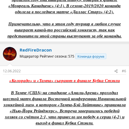
«Монреаль Канадиенс» (4:1). В сезоне-2019/2020 команда
одолела в последнем матче «Даллас Старз» (4:2).
Примечательно, что в этом году турнир в любом случае
выиграет какой-то российский хоккеист, так как
представители этой страны выступают за обе команды.
RedFireDracon
Модератор
Рейтинг сезона: 575
Команда форума
12.06.2022
#6
«Колорадо» и «Тампа» сыграют в финале Кубка Стэнли
В Тампе (США) на стадионе «Амали-Арена» проходил
шестой матч финала Восточной конференции Национальной
хоккейной лиги, в котором «Тампа-Бэй Лайтнинг» принимала
«Нью-Йорк Рейнджерс». Встреча завершилась победой
хозяев со счётом 2:1, что принесло им победу в серии (4-2) и
выход в финал Кубка Стэнли.