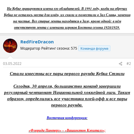
На Кубке гравируются имена его обладателей. В 1991 году, когда на обручах
Кубка не осталось места для имён, их сняли и поместили в Зал Славы, заменив
на чистые. Все старые ленты находятся в Зале, кроме одной: в нём
отсутствует лента с именами игроков Бостона сезона 1928/1929.
RedFireDracon
Модератор
Рейтинг сезона: 575
Команда форума
03.05.2022
#2
Стали известны все пары первого раунда Кубка Стэнли
Сегодня, 30 апреля, большинство команд завершили
регулярный чемпионат Национальной хоккейной лиги. Таким
образом, определились все участники плей-офф и все пары
первого раунда.
Восточная конференция:
«Флорида Пантерз» – «Вашингтон Кэпиталз»;