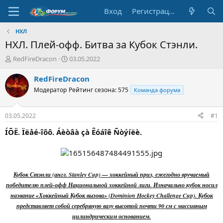
Вход
Регистрация
НХЛ
НХЛ. Плей-офф. Битва за Кубок Стэнли.
А
Д
RedFireDracon
03.05.2022
в
а
т
т
RedFireDracon
о
а
Модератор
Рейтинг сезона: 575
Команда форума
р
н
т
а
е
ч
03.05.2022
#1
м
а
ы
л
ÍÕË. Ïëåé-îôô. Áèòâà çà Êóáîê Ñòýíëè.
а
Кубок Стэнли (англ. Stanley Cup) — хоккейный приз, ежегодно вручаемый
победителю плей-офф Национальной хоккейной лиги. Изначально кубок носил
название «Хоккейный Кубок вызова» (Dominion Hockey Challenge Cup). Кубок
представляет собой серебряную вазу высотой почти 90 см с массивным
цилиндрическим основанием.