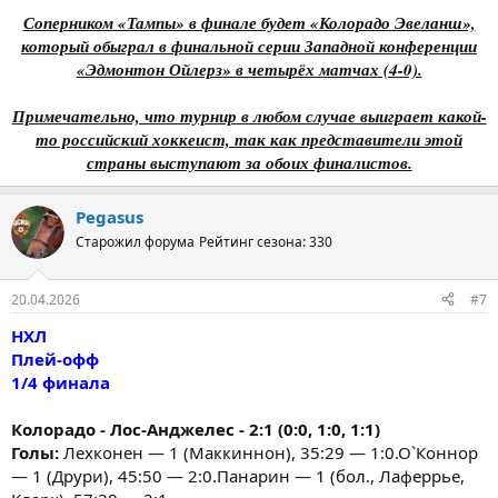
Соперником «Тампы» в финале будет «Колорадо Эвеланш»,
который обыграл в финальной серии Западной конференции
«Эдмонтон Ойлерз» в четырёх матчах (4-0).
Примечательно, что турнир в любом случае выиграет какой-
то российский хоккеист, так как представители этой
страны выступают за обоих финалистов.
Pegasus
Старожил форума
Рейтинг сезона: 330
20.04.2026
#7
НХЛ
Плей-офф
1/4 финала
Колорадо - Лос-Анджелес - 2:1 (0:0, 1:0, 1:1)
Голы:
Лехконен — 1 (Маккиннон), 35:29 — 1:0.О`Коннор
— 1 (Друри), 45:50 — 2:0.Панарин — 1 (бол., Лаферрье,