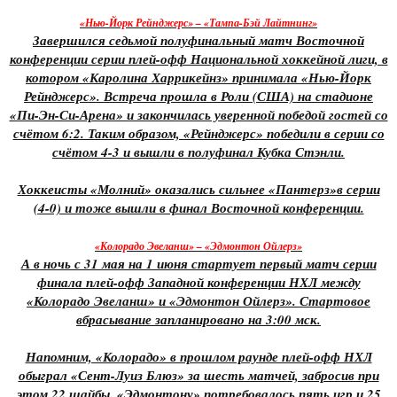
«Нью-Йорк Рейнджерс» – «Тампа-Бэй Лайтнинг»
Завершился седьмой полуфинальный матч Восточной
конференции серии плей-офф Национальной хоккейной лиги, в
котором «Каролина Харрикейнз» принимала «Нью-Йорк
Рейнджерс». Встреча прошла в Роли (США) на стадионе
«Пи-Эн-Си-Арена» и закончилась уверенной победой гостей со
счётом 6:2. Таким образом, «Рейнджерс» победили в серии со
счётом 4-3 и вышли в полуфинал Кубка Стэнли.
Хоккеисты «Молний» оказались сильнее «Пантерз»в серии
(4-0) и тоже вышли в финал Восточной конференции.
«Колорадо Эвеланш» – «Эдмонтон Ойлерз»
А в ночь с 31 мая на 1 июня стартует первый матч серии
финала плей-офф Западной конференции НХЛ между
«Колорадо Эвеланш» и «Эдмонтон Ойлерз». Стартовое
вбрасывание запланировано на 3:00 мск.
Напомним, «Колорадо» в прошлом раунде плей-офф НХЛ
обыграл «Сент-Луиз Блюз» за шесть матчей, забросив при
этом 22 шайбы. «Эдмонтону» потребовалось пять игр и 25