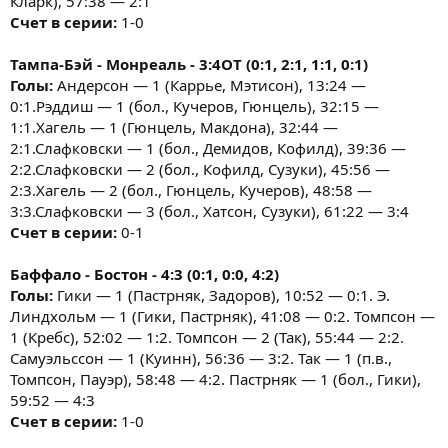
Кларк), 57:38 — 2:1
Счет в серии:
1-0
Тампа-Бэй - Монреаль - 3:4ОТ (0:1, 2:1, 1:1, 0:1)
Голы:
Андерсон — 1 (Каррье, Мэтисон), 13:24 —
0:1.Рэддиш — 1 (бол., Кучеров, Гюнцель), 32:15 —
1:1.Хагель — 1 (Гюнцель, Макдона), 32:44 —
2:1.Слафковски — 1 (бол., Демидов, Кофилд), 39:36 —
2:2.Слафковски — 2 (бол., Кофилд, Сузуки), 45:56 —
2:3.Хагель — 2 (бол., Гюнцель, Кучеров), 48:58 —
3:3.Слафковски — 3 (бол., Хатсон, Сузуки), 61:22 — 3:4
Счет в серии:
0-1
Баффало - Бостон - 4:3 (0:1, 0:0, 4:2)
Голы:
Гики — 1 (Пастрняк, Задоров), 10:52 — 0:1. Э.
Линдхольм — 1 (Гики, Пастрняк), 41:08 — 0:2. Томпсон —
1 (Кребс), 52:02 — 1:2. Томпсон — 2 (Так), 55:44 — 2:2.
Самуэльссон — 1 (Куинн), 56:36 — 3:2. Так — 1 (п.в.,
Томпсон, Пауэр), 58:48 — 4:2. Пастрняк — 1 (бол., Гики),
59:52 — 4:3
Счет в серии:
1-0