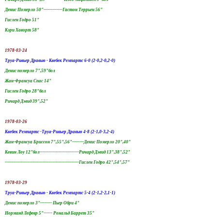
Денис Померло 50"-------------Гастон Террьен 56"
Гислен Годро 51"
Кэри Хаворт 58"
1978-03-24
Труа-Ривьер Дравью - Квебек Ремпартс 6-0 (2-0,2-0,2-0)
Денис померло 7",59"бол
Жан-Франсуа Спас 14"
Гислен Годро 28"бол
Ричард Дэвид 39",52"
1978-03-26
Квебек Ремпартс -Труа-Ривьер Дравью 4-8 (2-1,0-3,2-4)
Жан-Франсуа Бриссон 7",55",56"--------Денис Померло 20",40"
Кевин Лоу 12"бол---------------------------Ричард Дэвид 13",38",52"
---------------------------------------------------Гислен Годро 42",54",57"
1978-03-29
Труа-Ривьер Дравью - Квебек Ремпартс 5-4 (2-1,2-2,1-1)
Денис померло 3"-------- Пьер Обри 4"
Норманд Лефевр 5"------ Рональд Баррет 35"