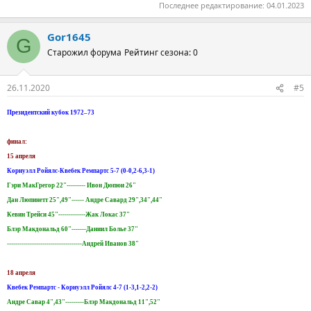
Последнее редактирование:
04.01.2023
Gor1645
G
Старожил форума
Рейтинг сезона: 0
26.11.2020
#5
Президентский кубок 1972–73
финал:
15 апреля
Корнуэлл Ройялс-Квебек Ремпартс 5-7 (0-0,2-6,3-1)
Гэри МакГрегор 22"--------- Ивон Дюпюи 26"
Дан Люпинетт 25",49"------ Андре Савард 29",34",44"
Кевин Трейси 45"-------------Жак Локас 37"
Блэр Макдональд 60"-------Даниил Болье 37"
------------------------------------Андрей Иванов 38"
18 апреля
Квебек Ремпартс - Корнуэлл Ройялс 4-7 (1-3,1-2,2-2)
Андре Савар 4",43"---------Блэр Макдональд 11",52"