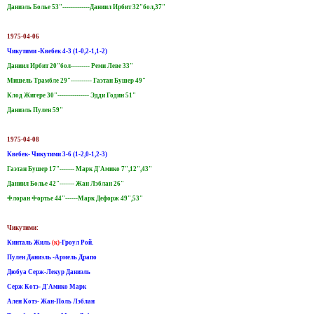
Даниэль Болье 53"-------------Даниил Ирбит 32"бол,37"
1975-04-06
Чикутими -Квебек 4-3 (1-0,2-1,1-2)
Даниил Ирбит 20"бол--------- Реми Леве 33"
Мишель Трамбле 29"---------- Гаэтан Бушер 49"
Клод Жигере 30"--------------- Эдди Годин 51"
Даниэль Пулен 59"
1975-04-08
Квебек- Чикутими 3-6 (1-2,0-1,2-3)
Гаэтан Бушер 17"------- Марк Д'Амико 7",12",43"
Даниил Болье 42"------- Жан Лэблан 26"
Флоран Фортье 44"------Марк Дефорж 49",53"
Чикутими:
Кинталь Жиль
(к)
-Гроул Рой.
Пулен Даниэль -Армель Драпо
Дюбуа Серж-Лекур Даниэль
Серж Котэ- Д'Амико Марк
Ален Котэ- Жан-Поль Лэблан