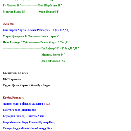
Ги Лафлер 30"-------------------Люк Шарбонно 48"
Мишель Бриер 35"--------------Жиль Бушар 51"
26 марта
Сен-Жером Алутье -Квебек Ремпартс 2-10 (0-2,0-2,2-6)
Марио Дежарден 34"бол--------Павел Лароз 7"
Иван Роландо 37"бол------------Режан Жиру 13"бол,21"
--------------------------------------------Ги Лафлер 34",42"бол,50",50"
--------------------------------------------Мишель Бриер 44"
--------------------------------------------Жак Ричард 54",60"
Квебекский Колизей
10779 зрителей
Судья: Джим Киранс / Жан-Луи Барре
Квебек Ремпартс:
Ландри Жан -Рой Пьер-Лафлер Ги
(С)
Гойетт Роланд-Дион Павел
Бержерон Ричард - Нантель Ален
Бьер Мишель -Жиру Режан -Шуйнар Пьер
Савард Андре -Блейз Ивон-Ричард Жак