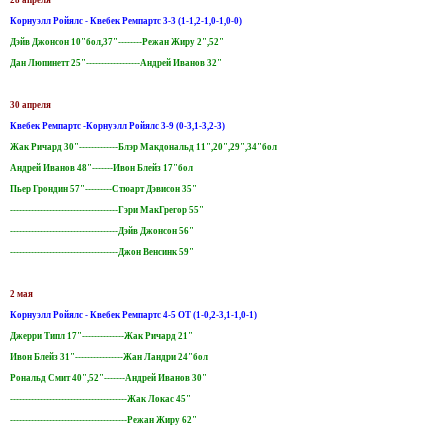
28 апреля
Корнуэлл Ройялс - Квебек Ремпартс 3-3 (1-1,2-1,0-1,0-0)
Дэйв Джонсон 10"бол,37"--------Режан Жиру 2",52"
Дан Люпинетт 25"------------------Андрей Иванов 32"
30 апреля
Квебек Ремпартс -Корнуэлл Ройялс 3-9 (0-3,1-3,2-3)
Жак Ричард 30"-------------Блэр Макдональд 11",20",29",34"бол
Андрей Иванов 48"-------Ивон Блейз 17"бол
Пьер Грондин 57"---------Стюарт Дэвисон 35"
------------------------------------Гэри МакГрегор 55"
------------------------------------Дэйв Джонсон 56"
------------------------------------Джон Венсинк 59"
2 мая
Корнуэлл Ройялс - Квебек Ремпартс 4-5 ОТ (1-0,2-3,1-1,0-1)
Джерри Типл 17"--------------Жак Ричард 21"
Ивон Блейз 31"----------------Жан Ландри 24"бол
Рональд Смит 40",52"-------Андрей Иванов 30"
---------------------------------------Жак Локас 45"
---------------------------------------Режан Жиру 62"