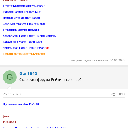
Труа-Ривьер Дравью:
Телленд Кристиан-Мишель Лэблан
Рошфор Норман-Провост Жиль
Померло Дени-Монгрен Роберт
Сове Жан-Франсуа-Симард Марио
Терриен Ив -Лефевр, Норманд
Хаворт Кэри-Годро Гислен -Долина Даниэль
Бонами Жан-Марк-Лабель Ален
Дувиль, Жан-Гастон -Дэвид, Ричард
(к)
Главный тренер Мишель Бержерон
Последнее редактирование:
04.01.2023
Gor1645
G
Старожил форума
Рейтинг сезона: 0
26.11.2020
#12
Президентский кубок 1979–80
финал:
1980-04-18