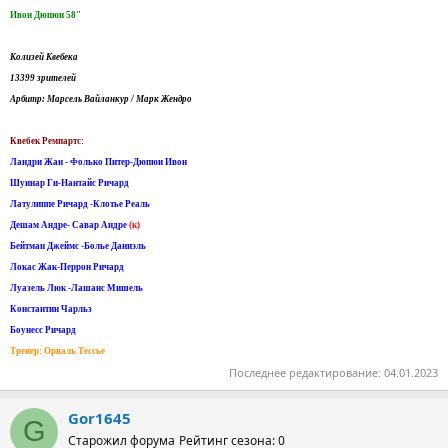
Ивон Дюпюи 58"
Колизей Квебека
13399 зрителей
Арбитр: Марсель Вайланкур / Марк Жендро
Квебек Ремпартс:
Ландри Жан - Фолько Питер-Дюпюи Ивон
Шуинар Ги-Нантайс Ричард
Латулиппе Ричард -Клотье Реаль
Дешам Андре- Савар Андре
(к)
Бейтман Джеймс -Болье Даниэль
Локас Жак-Перрон Ричард
Луазель Люк -Лашанс Мишель
Константин Чарльз
Боунесс Ричард
Тренер: Орваль Тессье
Последнее редактирование:
04.01.2023
Gor1645
G
Старожил форума
Рейтинг сезона: 0