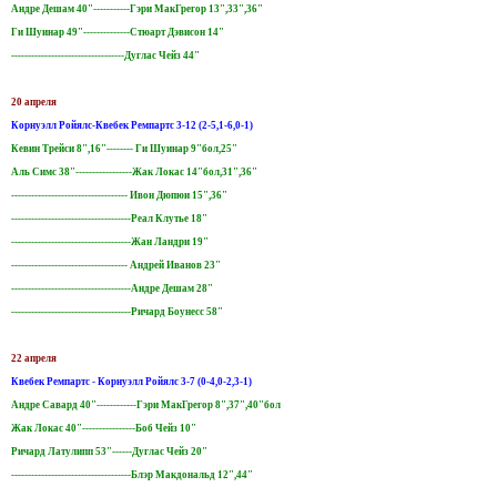
Андре Дешам 40"-----------Гэри МакГрегор 13",33",36"
Ги Шуинар 49"--------------Стюарт Дэвисон 14"
----------------------------------Дуглас Чейз 44"
20 апреля
Корнуэлл Ройялс-Квебек Ремпартс 3-12 (2-5,1-6,0-1)
Кевин Трейси 8",16"-------- Ги Шуинар 9"бол,25"
Аль Симс 38"-----------------Жак Локас 14"бол,31",36"
----------------------------------- Ивон Дюпюи 15",36"
------------------------------------Реал Клутье 18"
------------------------------------Жан Ландри 19"
----------------------------------- Андрей Иванов 23"
------------------------------------Андре Дешам 28"
------------------------------------Ричард Боунесс 58"
22 апреля
Квебек Ремпартс - Корнуэлл Ройялс 3-7 (0-4,0-2,3-1)
Андре Савард 40"------------Гэри МакГрегор 8",37",40"бол
Жак Локас 40"----------------Боб Чейз 10"
Ричард Латулипп 53"------Дуглас Чейз 20"
------------------------------------Блэр Макдональд 12",44"