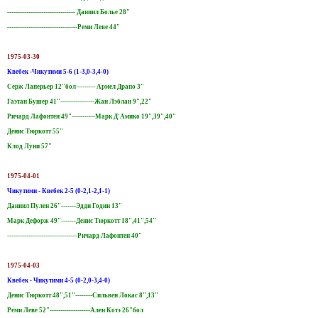
-------------------------------- Даниил Болье 28"
---------------------------------Реми Леве 44"
1975-03-30
Квебек -Чикутими 5-6 (1-3,0-3,4-0)
Серж Лаперьер 12"бол--------- Aрмел Драпо 3"
Гаэтан Бушер 41"----------------Жан Лэблан 9",22"
Ричард Лафонтен 49"-----------Марк Д'Амико 19",39",40"
Денис Тюркотт 55"
Клод Луни 57"
1975-04-01
Чикутими - Квебек 2-5 (0-2,1-2,1-1)
Даниил Пулен 26"-------Эдди Годин 13"
Марк Дефорж 49"-------Денис Тюркотт 18",41",54"
---------------------------------Ричард Лафонтен 40"
1975-04-03
Квебек - Чикутими 4-5 (0-2,0-3,4-0)
Денис Тюркотт 48",51"--------Сильвен Локас 8",13"
Реми Леве 52"-------------------Ален Котэ 26"бол