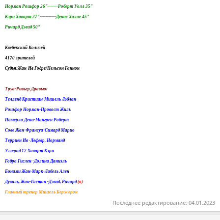
Норман Рошфор 26"-------Роберт Уолл 35"
Кэри Хаворт 27"-----------Денис Халле 45"
Ричард Дэвид 50"
Квебекский Колизей
4170 зрителей
Судья:Жан-Ив Годре/Нельсон Ганнон
Труа-Ривьер Дравью:
Телленд Кристиан-Мишель Лэблан
Рошфор Норман-Провост Жиль
Померло Дени-Монгрен Роберт
Сове Жан-Франсуа-Симард Марио
Терриен Ив -Лефевр, Норманд
Углерод 17 Хаворт Кэри
Годро Гислен -Долина Даниэль
Бонами Жан-Марк-Лабель Ален
Дувиль, Жан-Гастон -Дэвид, Ричард
(к)
Главный тренер Мишель Бержерон
Последнее редактирование:
04.01.2023