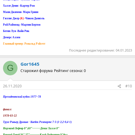
Халле Денис -Картер Рон
Манн Джимми- Марк Гринн
Гиллис Джер
(К)
-Чикон Даниэль
Рой Раймонд -Мартин Бертон
Бегин Луи -Вайв Рик
Демерс Аллен
Главный тренер: Рональд Рэйсетт
Последнее редактирование:
04.01.2023
Gor1645
G
Старожил форума
Рейтинг сезона: 0
26.11.2020
#10
Президентский кубок 1977–78
финал:
1978-03-22
Труа-Ривьер Дравью - Квебек Ремпартс 7-3 (1-2,2-0,4-1)
Норманд Лефевр 8",60"---------Денис Халле 8"
Ричард Дэвид 36",37"-----------Клод-Лафонтен 9"бол