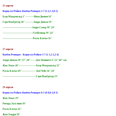
25 апреля
Корнуэлл Ройялс-Квебек Ремпартс 2-7 (1-2,1-3,0-2)
Блэр Макдональд 1"-----------Ивон Дюпюи 16"
Гэри МакГрегор 28"-----------Андре Дешам 19"
--------------------------------------Андре Савар 30",34"
---------------------------------------Ги Шуинар 39",42"
---------------------------------------Реаль Клотье 56"
27 апреля
Квебек Ремпартс - Корнуэлл Ройялс 5-7 (1-1,2-2,2-4)
Андре Дешам 20",37",38"-------Дэн Люпинетт 4",52",60" п.в.
Жак Локас 46"----------------------Блэр Макдональд 32"
Реаль Клотье 49"-------------------Боб Чейз 36",50"
-------------------------------------------Гэри МакГрегор 53"
29 апреля
Корнуэлл Ройялс-Квебек Ремпартс 0-5 (0-0,0-2,0-3)
Жак Локас 29"
Ричард Латулипп 30"
Реаль Клотье 42"
Жан Лэндри 58"