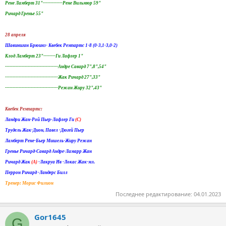
Рене Ламберт 31"-------------Рене Вильмюр 59"
Ричард Гренье 55"
28 апреля
Шавиниган Брюинз- Квебек Ремпартс 1-8 (0-3,1-3,0-2)
Клод Ламберт 23"--------Ги Лафлер 1"
-----------------------------------Андре Савард 7",8",54"
-----------------------------------Жак Ричард 27",33"
-----------------------------------Режан Жиру 32",43"
Квебек Ремпартс:
Ландри Жан-Рой Пьер-Лафлер Ги
(С)
Трудель Жак-Дион, Павел -Дюгей Пьер
Ламберт Рене-Бьер Мишель-Жиру Режан
Гренье Ричард-Савард Андре-Ламарр Жан
Ричард Жак
(А)
-Лакруа Ив -Локас Жак-мл.
Перрон Ричард -Ландерс Билл
Тренер: Морис Филион
Последнее редактирование:
04.01.2023
Gor1645
G