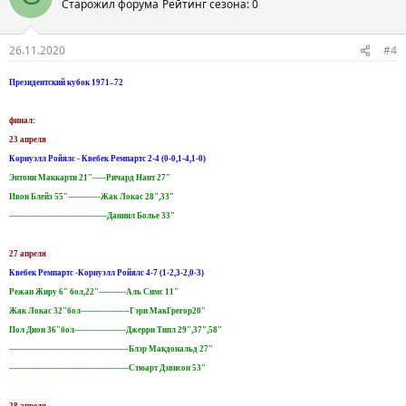
Старожил форума
Рейтинг сезона: 0
26.11.2020
#4
Президентский кубок 1971–72
финал:
23 апреля
Корнуэлл Ройялс - Квебек Ремпартс 2-4 (0-0,1-4,1-0)
Энтони Маккарти 21"-----Ричард Нант 27"
Ивон Блейз 55"------------Жак Локас 28",33"
------------------------------------Даниил Болье 33"
27 апреля
Квебек Ремпартс -Корнуэлл Ройялс 4-7 (1-2,3-2,0-3)
Режан Жиру 6" бол,22"----------Аль Симс 11"
Жак Локас 32"бол------------------Гэри МакГрегор20"
Пол Дион 36"бол-------------------Джерри Типл 29",37",58"
--------------------------------------------Блэр Макдональд 27"
--------------------------------------------Стюарт Дэвисон 53"