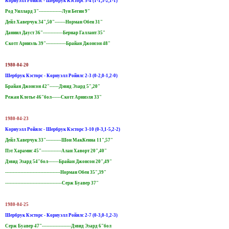
Корнуэлл Ройялс - Шербрук Кэсторс 5-4 (1-1,3-2,1-1)
Род Уиллард 3"---------------Луи Бегин 9"
Дейл Хаверчук 34",50"-------Норман Обен 31"
Даниил Дауст 36"-------------Бернар Галлант 35"
Скотт Арниэль 39"-------------Брайан Джонсон 48"
1980-04-20
Шербрук Кэсторс - Корнуэлл Ройялс 2-3 (0-2,0-1,2-0)
Брайан Джонсон 42"------Дэвид Эзард 5",20"
Режан Клотье 46"бол------Скотт Арниэля 33"
1980-04-23
Корнуэлл Ройялс - Шербрук Кэсторс 3-10 (0-3,1-5,2-2)
Дейл Хаверчук 33"----------Шон МакКенна 11",57"
Пэт Харамис 45"-------------Алан Хаворт 20",40"
Дэвид Эзард 54"бол-------Брайан Джонсон 20",49"
------------------------------------Норман Обен 35",39"
-------------------------------------Серж Буавер 37"
1980-04-25
Шербрук Кэсторс - Корнуэлл Ройялс 2-7 (0-3,0-1,2-3)
Серж Буавер 47"-------------------Дэвид Эзард 6"бол