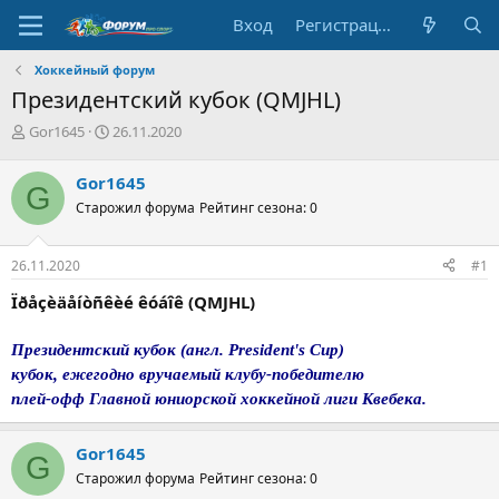
Вход
Регистрация
Хоккейный форум
Президентский кубок (QMJHL)
А
Д
Gor1645
26.11.2020
в
а
т
т
Gor1645
G
о
а
Старожил форума
Рейтинг сезона: 0
р
н
т
а
е
ч
26.11.2020
#1
м
а
ы
л
Ïðåçèäåíòñêèé êóáîê (QMJHL)
а
Президентский кубок (англ. President's Cup)
кубок, ежегодно вручаемый клубу-победителю
плей-офф Главной юниорской хоккейной лиги Квебека.
Gor1645
G
Старожил форума
Рейтинг сезона: 0