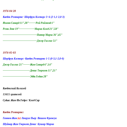
1976-04-28
Квебек Ремпартс- Шербрук Кэсторс 3–6 (2-1,1-2,0-3)
Иоанн Савард 11",38"--------Рой Раймонд 1"
Реми Леве 19"------------------Марио Клод 21",58"
----------------------------------------Питер Марш 36",45"
----------------------------------------Джер Гиллис 51"
1976-05-03
Шербрук Кэсторс -Квебек Ремпартс 1-5 (0-3,1-2,0-0)
Джер Гиллис 21"--------Жан Савард 6",14"
--------------------------------Денис Тюркот 11",21"
--------------------------------Эдди Годин 28"
Квебекский Колизей
13415 зрителей
Судья: Жан-Ив Годре / Клод Сир
Квебек Ремпартс:
Ганнон Жан
(к)
-Лакруа Пьер -Вашон Франсуа
Шуйнар Жан-Тюркот Денис -Бушар Марио