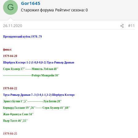
Gor1645
G
Старожил форума
Рейтинг сезона: 0
26.11.2020
#11
Президентский кубок 1978–79
финал:
1979-04-20
Шербрук Кэсторс 1-2 (1-0,0-0,0-2) Труа-Ривьер Дравью
Серж Буавер 17"-------Мишель Лэблан 48"
-------------------------------Роберт Монгрейн 50"
1979-04-22
Труа-Ривьер Дравью 7–3 (3-0,1-1,3-2) Шербрук Кэсторс
Эрнест Бутин 1",5"-----------------Луи Бегин 28"
Бернард Галлант 19",56"------- Серж Буавер 41",60"
Жан-Франсуа Сове 34"
Пьер Тассе 46",55"
1979-04-25