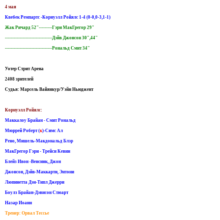
4 мая
Квебек Ремпартс -Корнуэлл Ройялс 1-4 (0-0,0-3,1-1)
Жак Ричард 52"---------Гэри МакГрегор 29"
--------------------------------Дэйв Джонсон 30",44"
--------------------------------Рональд Смит 34"
Уотер Стрит Арена
2408 зрителей
Судья: Марсель Вайянкур/Уэйн Ньюджент
Корнуэлл Ройялс:
Маккалоу Брайан - Смит Рональд
Мюррей Роберт (
к
)-Симс Ал
Рено, Мишель-Макдональд Блэр
МакГрегор Гэри - Трейси Кевин
Блейз Ивон -Венсинк, Джон
Джонсон, Дэйв-Маккарти, Энтони
Люпинетта Дэн-Типл Джерри
Боулз Брайан-Дэвисон Стюарт
Назар Иоанн
Тренер: Орвал Тессье