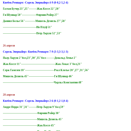
Квебек Ремпартс -Сорель Эпервайерз 4-9 (0-0,2-5,2-4)
Гаэтан Бучер 23",25"---------Жак Коссе 22",50"
Ги Шуинар 50"----------------Фирмин Ройер 27"
Даниил Болье 56"------------Мишель Дезиель 27",58"
--------------------------------------Ив Плуф 51"
--------------------------------------Петр Ларуш 52",53"
26 апреля
Сорель Эпервайерз -Квебек Ремпартс 7-9 (3-3,3-3,1-3)
Пьер Ларуш 2"бол,23",30",35"бол----------Дональд Лемье 2"
Жак Коссе 11"---------------------------------------Жак Локас 3"бол,21"
Серж Гамелен 18"---------------------------------Реал Клотье 20",27",31",56"
Мишель Дезиель 45"-----------------------------Ги Шуинар 46"
----------------------------------------------------------Чарльз Константин 48"
28 апреля
Квебек Ремпартс -Сорель Эпервайерз 2-6 (0-1,2-1,0-4)
Андре Перро 31",31"---------Петр Ларуш 9"бол,59"
---------------------------------------Фирмин Ройер 30"
---------------------------------------Мишель Дезиель 45"
---------------------------------------Жак Коссе 45"