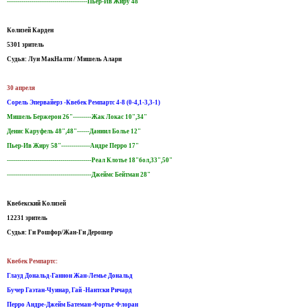
---------------------------------------Пьер-Ив Жиру 48"
Колизей Карден
5301 зритель
Судья: Луи МакНалти / Мишель Алари
30 апреля
Сорель Эпервайерз -Квебек Ремпартс 4-8 (0-4,1-3,3-1)
Мишель Бержерон 26"---------Жак Локас 10",34"
Денис Каруфель 48",48"------Даниил Болье 12"
Пьер-Ив Жиру 58"--------------Андре Перро 17"
-----------------------------------------Реал Клотье 18"бол,33",50"
-----------------------------------------Джеймс Бейтман 28"
Квебекский Колизей
12231 зритель
Судья: Ги Рошфор/Жан-Ги Дерошер
Квебек Ремпартс:
Глауд Дональд-Ганнон Жан-Лемье Дональд
Бучер Гаэтан-Чуинар, Гай -Нантски Ричард
Перро Андре-Джейм Батеман-Фортье Флоран