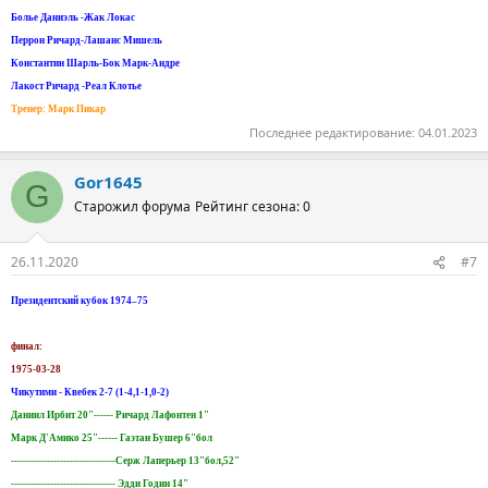
Болье Даниэль -Жак Локас
Перрон Ричард-Лашанс Мишель
Константин Шарль-Бок Марк-Андре
Лакост Ричард -Реал Клотье
Тренер: Марк Пикар
Последнее редактирование:
04.01.2023
Gor1645
G
Старожил форума
Рейтинг сезона: 0
26.11.2020
#7
Президентский кубок 1974–75
финал:
1975-03-28
Чикутими - Квебек 2-7 (1-4,1-1,0-2)
Даниил Ирбит 20"------ Ричард Лафонтен 1"
Марк Д'Амико 25"------ Гаэтан Бушер 6"бол
--------------------------------Серж Лаперьер 13"бол,52"
-------------------------------- Эдди Годин 14"