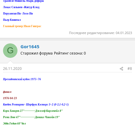
Трамбле Мишель-Марк Дефорж
Локас Сильвен -Жигур Клод
Перуански Ив -Лозо Ив
Пьер Квинтал
Главный тренер:Иван Гинграс
Последнее редактирование:
04.01.2023
Gor1645
G
Старожил форума
Рейтинг сезона: 0
26.11.2020
#8
Президентский кубок 1975–76
финал:
1976-04-23
Квебек Ремпартс- Шербрук Кэсторс 3–2 (0-2,1-0,2-1)
Кэри Хаворт 27"------------Джозеф Карлевейл 8"
Реми Леве 47"----------------Даниил Чикойн 19"
Эдди Годин 60"бол