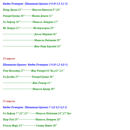
Квебек Ремпартс -Шавиниган Брюинз 4-8 (0-3,3-3,1-2)
Петр Дюгуи 23"-----------Максим Квокочи 9",50"
Ричард Гренье 30"--------Иоанн Дешен 15"
Ги Лафлер 39"--------------Мишель Летурно 17"
Ив Лакруа 52"---------------Ив Бержерон 29"
------------------------------------Джон Мартин 36"
------------------------------------Мишель Паймент 39"
------------------------------------Жан-Пьер Бургойн 54"
23 апреля
Шавиниган Брюинз- Квебек Ремпартс 2-6 (0-1,2-4,0-1)
Рене Вильмюр 27"-------Жак Ричард 16"бол,31",51"
Ги Долбек 37"--------------Ричард Гренье 30"
----------------------------------Жак Ришар 51"
----------------------------------Мишель Бриер 38"
25 апреля
Квебек Ремпартс -Шавиниган Брюинз 7-5(2-0,2-4,3-1)
Ги Лафлер 7",32",53"--------Мишель Паймент 24",27"бол
Пьер Рой 19"-------------------Мишель Летурно 26"
Режан Жиру 23"---------------Санто Вивач 38"