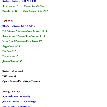
Квебек -Шербрук 2-3 (1-2,0-0,1-1)
Жан Савард 9"-------- Марио Клод 16"бол
Иван Будро 48"-------Джер Гиллис 19"бол,53"
1977-05-01
Шербрук - Квебек 7-4 (2-2,3-2,2-0)
Рой Рэймонд 7"бол-------Денис Тюркотт 10"бол
Денис Халле 15"---------Жан Савард 15",25"
Марк Грин 21"------------Петр Лагасе 40"
Ларри Менсур 28"
Рик Вайв 29"
Рон Картер 43"
Даниил Чикойн 59"
Квебекский Колизей
7080 зрителей
Судья :Норман Касса/Жорж Миккель
Шербрук Кэсторс:
Брин Майкл-Лахаш Флойд
Джонстон Кеннет -Ларри Мансур
Клод Марио -Туплин Чарльз