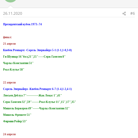
26.11.2020
#6
Президентский кубок 1973–74
финал:
21 апреля
Квебек Ремпартс -Сорель Эпервайерз 5-1 (1-1,1-0,3-0)
Ги Шуинар 16"бол,21",55"------Серж Гамелен 8"
Чарльз Константин 51"
Реал Клутье 58"
22 апреля
Сорель Эпервайерз -Квебек Ремпартс 6-7 (1-4,1-2,4-1)
Люсьен Деблуа 7"-------------Жак Локас 1",41"
Серж Гамелен 32",59"--------Реал Клутье 11",15",17",35"
Мишель Бержерон 49"-------Чарльз Константин 32"
Мишель Фрешетт 51"
Фирмин Ройер 53"
24 апреля