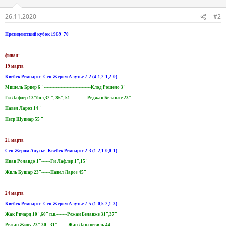
26.11.2020
#2
Президентский кубок 1969–70
финал:
19 марта
Квебек Ремпартс- Сен-Жером Алутье 7-2 (4-1,2-1,2-0)
Мишель Бриер 6 "-------------------------------Клод Рошело 3"
Ги Лафлер 13"бол,32 ", 36", 51 "---------Реджан Беланже 23"
Павел Лароз 14 "
Петр Шуинар 55 "
21 марта
Сен-Жером Алутье -Квебек Ремпартс 2-3 (1-2,1-0,0-1)
Иван Роландо 1"------Ги Лафлер 1",15"
Жиль Бушар 23"------Павел Лароз 45"
24 марта
Квебек Ремпартс -Сен-Жером Алутье 7-5 (1-0,5-2,1-3)
Жак Ричард 10",60" п.в.-------Режан Беланже 31",37"
Режан Жиру 23",30",31"-------Жан Ландревиль 44"