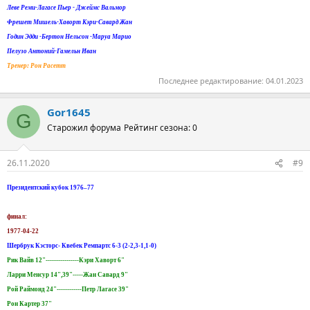
Леве Реми-Лагасе Пьер - Джеймс Вальмор
Фрешет Мишель-Хаворт Кэри-Савард Жан
Годин Эдди -Бертон Нельсон -Маруа Марио
Пелузо Антоний-Гамельн Иван
Тренер: Рон Расетт
Последнее редактирование:
04.01.2023
Gor1645
G
Старожил форума
Рейтинг сезона: 0
26.11.2020
#9
Президентский кубок 1976–77
финал:
1977-04-22
Шербрук Кэсторс- Квебек Ремпартс 6-3 (2-2,3-1,1-0)
Рик Вайв 12"----------------Кэри Хаворт 6"
Ларри Менсур 14",39"-----Жан Савард 9"
Рой Раймонд 24"------------Петр Лагасе 39"
Рон Картер 37"