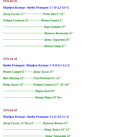
1976-04-26
Шербрук Кэсторс -Квебек Ремпартс 2-7 (0-2,2-4,0-1)
Джер Гиллис 21"--------------------Реми Леве 9",22"
Роберт Симпсон 24"-------------Иоанн Ганьон 9"
---------------------------------------------Кэри Хаворт 23"
---------------------------------------------Мишель Фрешетт 25"
---------------------------------------------Денис Тюркотт 30"
---------------------------------------------Иоанн Савар 43"
1976-04-28
Квебек Ремпартс- Шербрук Кэсторс 3–8 (0-0,1-6,2-2)
Иоанн Савард 35"--------Денис Халле 23"
Жан Шуинар 58"----------Рой Раймонд 24",32"
Петр Лагасе 58"----------Роберт Симпсон 27",38",60"
-----------------------------------Марио Клод 30"
-----------------------------------Питер Марш 39"бол
1976-04-30
Шербрук Кэсторс -Квебек Ремпартс 2-4 (1-0,0-2,1-2)
Джер Гиллис 16"бол,54"---------Франсуа Вашон 33"
---------------------------------------------Петр Лагасе 34",52"
----------------------------------------------Денис Тюркотт 54"