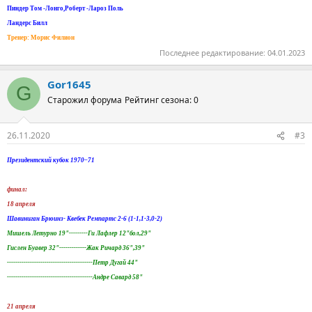
Пиндер Том -Лонго,Роберт -Лароз Поль
Ландерс Билл
Тренер: Морис Филион
Последнее редактирование:
04.01.2023
Gor1645
G
Старожил форума
Рейтинг сезона: 0
26.11.2020
#3
Президентский кубок 1970–71
финал:
18 апреля
Шавиниган Брюинз- Квебек Ремпартс 2-6 (1-1,1-3,0-2)
Мишель Летурно 19"---------Ги Лафлер 12"бол,29"
Гислен Буавер 32"-------------Жак Ричард 36",39"
-----------------------------------------Петр Дугай 44"
-----------------------------------------Андре Савард 58"
21 апреля