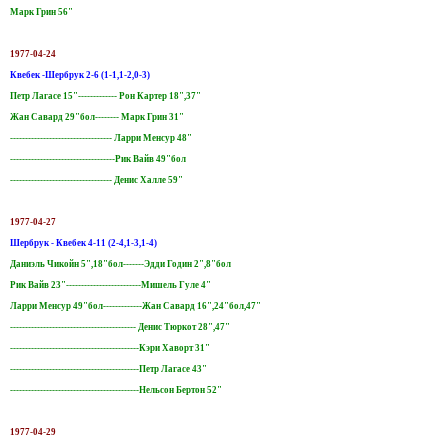
Марк Грин 56"
1977-04-24
Квебек -Шербрук 2-6 (1-1,1-2,0-3)
Петр Лагасе 15"------------- Рон Картер 18",37"
Жан Савард 29"бол-------- Марк Грин 31"
---------------------------------- Ларри Менсур 48"
-----------------------------------Рик Вайв 49"бол
---------------------------------- Денис Халле 59"
1977-04-27
Шербрук - Квебек 4-11 (2-4,1-3,1-4)
Даниэль Чикойн 5",18"бол-------Эдди Годин 2",8"бол
Рик Вайв 23"-------------------------Мишель Гуле 4"
Ларри Менсур 49"бол-------------Жан Савард 16",24"бол,47"
------------------------------------------ Денис Тюркот 28",47"
-------------------------------------------Кэри Хаворт 31"
-------------------------------------------Петр Лагасе 43"
-------------------------------------------Нельсон Бертон 52"
1977-04-29