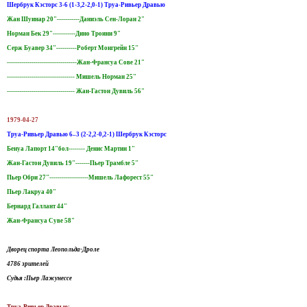
Шербрук Кэсторс 3-6 (1-3,2-2,0-1) Труа-Ривьер Дравью
Жан Шуинар 20"-----------Даниэль Сен-Лоран 2"
Норман Бек 29"-----------Дино Троини 9"
Серж Буавер 34"----------Роберт Монгрейн 15"
----------------------------------Жан-Франсуа Сове 21"
--------------------------------- Мишель Норман 25"
--------------------------------- Жан-Гастон Дувиль 56"
1979-04-27
Труа-Ривьер Дравью 6–3 (2-2,2-0,2-1) Шербрук Кэсторс
Бенуа Лапорт 14"бол-------- Денис Мартин 1"
Жан-Гастон Дувиль 19"-------Пьер Трамбле 5"
Пьер Обри 27"-------------------Мишель Лафорест 55"
Пьер Лакруа 40"
Бернард Галлант 44"
Жан-Франсуа Суве 58"
Дворец спорта Леопольда-Дроле
4786 зрителей
Судья :Пьер Лажунессе