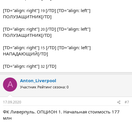
[TD="align: right"]
[/TD] [TD="align: left"]
19
ПОЛУЗАЩИТНИК[/TD]
[TD="align: right"]
[/TD] [TD="align: left"]
20
ПОЛУЗАЩИТНИК[/TD]
[TD="align: right"]
[/TD] [TD="align: left"]
15
НАПАДАЮЩИЙ[/TD]
[TD="align: right"]
[/TD]
32
Anton_Liverpool
A
Участник
Рейтинг сезона: 0
17.09.2020
#7
ФК Ливерпуль. ОПЦИОН 1. Начальная стоимость 177
млн