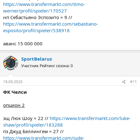
https://www.transfermarkt.com/timo-
werner/profil/spieler/170527
нп Себастьяно Эспозито = 9 //
https://www.transfermarkt.com/sebastiano-
esposito/profil/spieler/538918
аванс 15 000 000
SportBelarus
Участник
Рейтинг сезона: 0
18.09.2020
#11
ФК Челси
опцион 2
зщ Люк Шоу = 22 //
https://www.transfermarkt.com/luke-
shaw/profil/spieler/183288
пз Джуд Беллингем = 27 //
https://www.transfermarkt.com/jude-