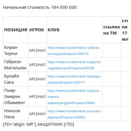
Начальная стоимость 184 000 000
сто
ссылка
на
ПОЗИЦИЯ
ИГРОК
КЛУБ
на ТМ
17.0
млн
Киран
https://www.transfermarkt.ru/kieran-
АРСЕНАЛ
Тирни
tierney/profil/spieler/300716
Габриэл
https://www.transfermarkt.ru/gabriel-
АРСЕНАЛ
Магальяэс
magalhaes/profil/spieler/435338
Букайо
https://www.transfermarkt.ru/bukayo-
АРСЕНАЛ
Сака
saka/profil/spieler/433177
Пьер-
https://www.transfermarkt.ru/pierre-
Эмерик
АРСЕНАЛ
emerick-
Обамеянг
aubameyang/profil/spieler/58864
Николя
https://www.transfermarkt.ru/nicolas-
АРСЕНАЛ
Пепе
pepe/profil/spieler/343052
[TD="align: left"] ЗАЩИТНИК [/TD]