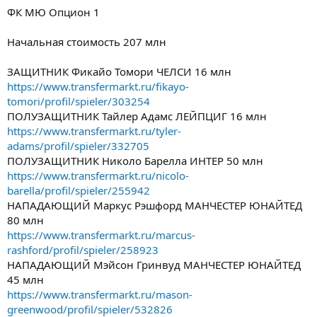
ФК МЮ Опцион 1
Начальная стоимость 207 млн
ЗАЩИТНИК Фикайо Томори ЧЕЛСИ 16 млн
https://www.transfermarkt.ru/fikayo-
tomori/profil/spieler/303254
ПОЛУЗАЩИТНИК Тайлер Адамс ЛЕЙПЦИГ 16 млн
https://www.transfermarkt.ru/tyler-
adams/profil/spieler/332705
ПОЛУЗАЩИТНИК Николо Барелла ИНТЕР 50 млн
https://www.transfermarkt.ru/nicolo-
barella/profil/spieler/255942
НАПАДАЮЩИЙ Маркус Рэшфорд МАНЧЕСТЕР ЮНАЙТЕД
80 млн
https://www.transfermarkt.ru/marcus-
rashford/profil/spieler/258923
НАПАДАЮЩИЙ Мэйсон Гринвуд МАНЧЕСТЕР ЮНАЙТЕД
45 млн
https://www.transfermarkt.ru/mason-
greenwood/profil/spieler/532826