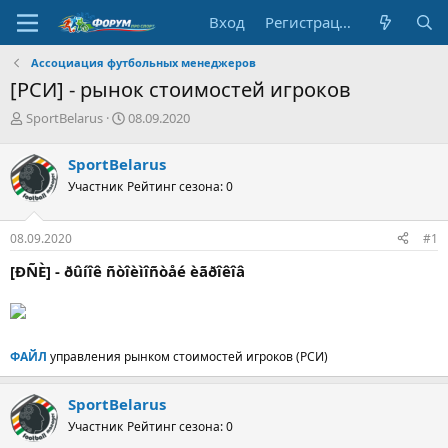
Вход
Регистрация
Ассоциация футбольных менеджеров
[РСИ] - рынок стоимостей игроков
А
Д
SportBelarus
08.09.2020
в
а
т
т
SportBelarus
о
а
Участник
Рейтинг сезона: 0
р
н
т
а
е
ч
08.09.2020
#1
м
а
ы
л
[ÐÑÈ] - ðûíîê ñòîèìîñòåé èãðîêîâ
а
ФАЙЛ
управления рынком стоимостей игроков (РСИ)
SportBelarus
Участник
Рейтинг сезона: 0