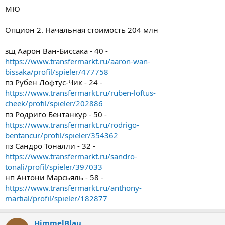
МЮ
Опцион 2. Начальная стоимость 204 млн
зщ Аарон Ван-Биссака - 40 -
https://www.transfermarkt.ru/aaron-wan-
bissaka/profil/spieler/477758
пз Рубен Лофтус-Чик - 24 -
https://www.transfermarkt.ru/ruben-loftus-
cheek/profil/spieler/202886
пз Родриго Бентанкур - 50 -
https://www.transfermarkt.ru/rodrigo-
bentancur/profil/spieler/354362
пз Сандро Тоналли - 32 -
https://www.transfermarkt.ru/sandro-
tonali/profil/spieler/397033
нп Антони Марсьяль - 58 -
https://www.transfermarkt.ru/anthony-
martial/profil/spieler/182877
HimmelBlau