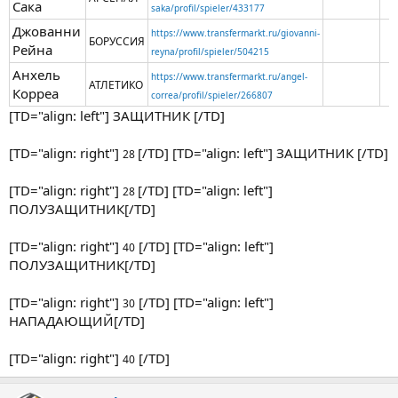
Сака
saka/profil/spieler/433177
Джованни
https://www.transfermarkt.ru/giovanni-
БОРУССИЯ
Рейна
reyna/profil/spieler/504215
Анхель
https://www.transfermarkt.ru/angel-
АТЛЕТИКО
Корреа
correa/profil/spieler/266807
[TD="align: left"] ЗАЩИТНИК [/TD]
[TD="align: right"]
[/TD] [TD="align: left"] ЗАЩИТНИК [/TD]
28
[TD="align: right"]
[/TD] [TD="align: left"]
28
ПОЛУЗАЩИТНИК[/TD]
[TD="align: right"]
[/TD] [TD="align: left"]
40
ПОЛУЗАЩИТНИК[/TD]
[TD="align: right"]
[/TD] [TD="align: left"]
30
НАПАДАЮЩИЙ[/TD]
[TD="align: right"]
[/TD]
40