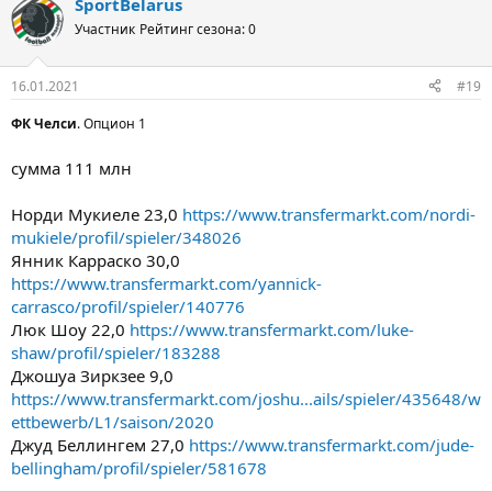
SportBelarus
Участник
Рейтинг сезона: 0
16.01.2021
#19
ФК Челси
. Опцион 1
сумма 111 млн
Норди Мукиеле 23,0
https://www.transfermarkt.com/nordi-
mukiele/profil/spieler/348026
Янник Карраско 30,0
https://www.transfermarkt.com/yannick-
carrasco/profil/spieler/140776
Люк Шоу 22,0
https://www.transfermarkt.com/luke-
shaw/profil/spieler/183288
Джошуа Зиркзее 9,0
https://www.transfermarkt.com/joshu...ails/spieler/435648/w
ettbewerb/L1/saison/2020
Джуд Беллингем 27,0
https://www.transfermarkt.com/jude-
bellingham/profil/spieler/581678