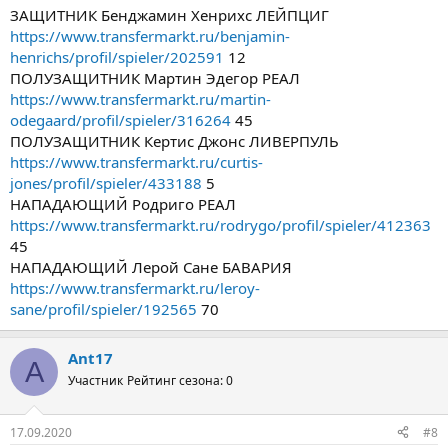
ЗАЩИТНИК Бенджамин Хенрихс ЛЕЙПЦИГ
https://www.transfermarkt.ru/benjamin-
henrichs/profil/spieler/202591
12
ПОЛУЗАЩИТНИК Мартин Эдегор РЕАЛ
https://www.transfermarkt.ru/martin-
odegaard/profil/spieler/316264
45
ПОЛУЗАЩИТНИК Кертис Джонс ЛИВЕРПУЛЬ
https://www.transfermarkt.ru/curtis-
jones/profil/spieler/433188
5
НАПАДАЮЩИЙ Родриго РЕАЛ
https://www.transfermarkt.ru/rodrygo/profil/spieler/412363
45
НАПАДАЮЩИЙ Лерой Сане БАВАРИЯ
https://www.transfermarkt.ru/leroy-
sane/profil/spieler/192565
70
Ant17
A
Участник
Рейтинг сезона: 0
17.09.2020
#8