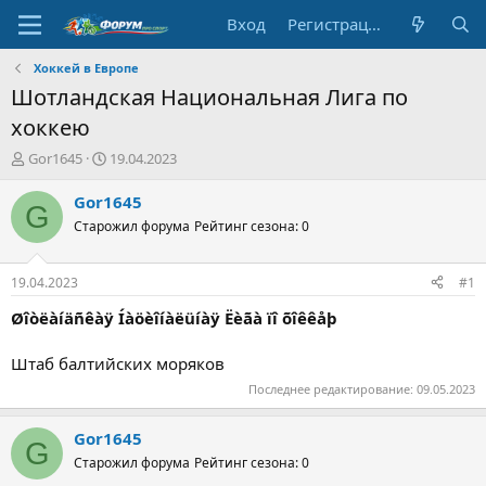
Вход
Регистрация
Хоккей в Европе
Шотландская Национальная Лига по
хоккею
А
Д
Gor1645
19.04.2023
в
а
т
т
Gor1645
G
о
а
Старожил форума
Рейтинг сезона: 0
р
н
т
а
е
ч
19.04.2023
#1
м
а
ы
л
Øîòëàíäñêàÿ Íàöèîíàëüíàÿ Ëèãà ïî õîêêåþ
а
Штаб балтийских моряков
Последнее редактирование:
09.05.2023
Gor1645
G
Старожил форума
Рейтинг сезона: 0