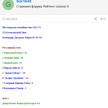
Gor1645
G
Старожил форума
Рейтинг сезона: 0
21.04.2023
#15
Шотландская хоккейная лига 2021-22
22 й сезон высшей Лиги
бомбардир: Джордан Лейден 18+16=34
Регулярный сезон:
1 Керкалди Кестрелз -20
2 Абердин Линкс -20
3 Данди Кометс -19
4 Пираты Пейсли -17
5 "Данди Тайгерс" - 16
6 "Белфаст Джайентс" -14
7 Северный Айршир Уайлд - 6
8 Килмарнок Тандер - 2
финал:
Данди Кометс-Керкалди Кестрелз 6-6