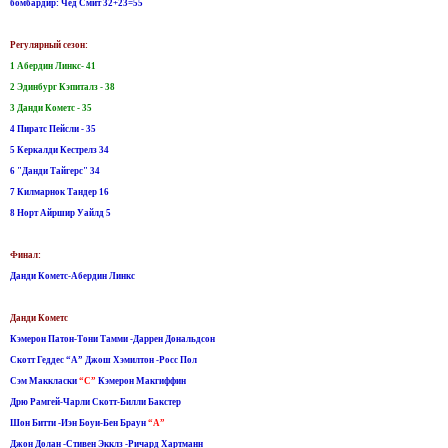
бомбардир: Чед Смит 32+23=55
Регулярный сезон:
1 Абердин Линкс- 41
2 Эдинбург Кэпиталз - 38
3 Данди Кометс - 35
4 Пиратс Пейсли - 35
5 Керкалди Кестрелз 34
6 "Данди Тайгерс" 34
7 Килмарнок Тандер 16
8 Норт Айршир Уайлд 5
Финал:
Данди Кометс-Абердин Линкс
Данди Кометс
Кэмерон Патон-Тони Тамми -Даррен Дональдсон
Скотт Геддес “А” Джош Хэмилтон -Росс Пол
Сэм Маккласки
“С”
Кэмерон Макгиффин
Дрю Рамгей-Чарли Скотт-Билли Бакстер
Шон Битти -Иэн Боуи-Бен Браун
“А”
Джон Долан -Стивен Экклз -Ричард Хартманн