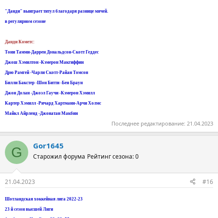
"Данди" выиграет титул благодаря разнице мячей.
в регулярном сезоне
Данди Кометс:
Тони Тамми-Даррен Дональдсон-Скотт Геддес
Джош Хэмилтон -Кэмерон Макгиффин
Дрю Рамгей -Чарли Скотт-Райан Томсон
Билли Бакстер -Шон Битти -Бен Браун
Джон Долан -Джоэл Гаучи -Кэмерон Хэмилл
Картер Хэмилл -Ричард Хартманн-Арчи Холмс
Майкл Айрленд -Джонатан Макбин
Последнее редактирование:
21.04.2023
Gor1645
G
Старожил форума
Рейтинг сезона: 0
21.04.2023
#16
Шотландская хоккейная лига 2022-23
23 й сезон высшей Лиги