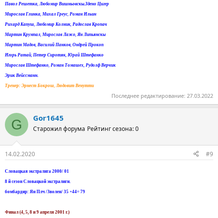
Павол Решетка, Любомир Вишньовскы.Здено Цигер
Мирослав Глинка, Михал Греус, Роман Ильин
Рихард Капуш, Любомир Колник, Радослав Кропач
Мартин Крумпал, Мирослав Лажо, Ян Липьянскы
Мартин Мадов, Василий Панков, Ондрей Прокоп
Игорь Ратай, Петер Сиротяк, Юрай Штефанко
Мирослав Штефанко, Роман Томашех, Рудолф Верчик
Эрик Вейссманн.
Тренер: Эрнест Бокрош, Людовит Венутти
Последнее редактирование:
27.03.2022
Gor1645
G
Старожил форума
Рейтинг сезона: 0
14.02.2020
#9
Словацкая экстралига 2000/ 01
8 й сезон Словацкой экстралиги.
бомбардир: Ян Плч /Зволен/ 35 +44= 79
Финал (4, 5, 8 и 9 апреля 2001 г.)