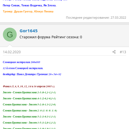
Петер Сивак, Томас Водичка, Ян Злоха.
Тренер: Душан Грегор, Юлиус Пензеш
Последнее редактирование:
27.03.2022
Gor1645
G
Старожил форума
Рейтинг сезона: 0
14.02.2020
#13
Словацкая экстралига 2004/05
12 й сезон Словацкой экстралиги.
бомбардир: Павол Демитра /Тренчин/ 28+ 54= 82
Финал (5, 6, 9, 10, 12, 14 и 16 апреля 2005 г.)
Зволен - Слован Братислава 2-3 (0-1,1-1,1-1)
Зволен - Слован Братислава 4-1 (2-0,1-0,1-1)
Слован Братислава - Зволен 5-2 (0-1.3-2.2-0)
Слован Братислава - Зволен 2: 0 (1: 0: 0: 1: 0)
Зволен - Слован Братислава 5-2 (1-0.3-1.1-1)
Слован Братислава - Зволен 1-5 (1-2,0-1,1-2)
Зволен - Слован Братислава 1-3 (0-1.0-1.1-1)