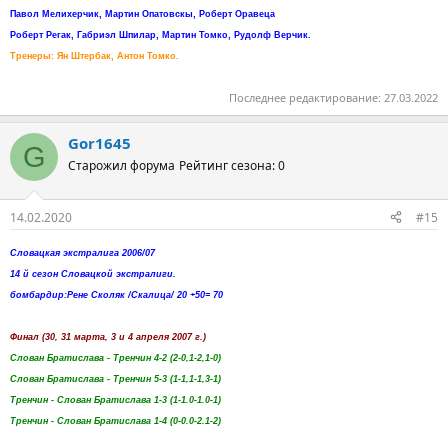
Павол Мелихерчик, Мартин Опатовскы, Роберт Оравеца
Роберт Регак, Габриэл Шпилар, Мартин Томко, Рудолф Верчик.
Тренеры: Ян Штербак, Антон Томко.
Последнее редактирование:
27.03.2022
Gor1645
G
Старожил форума
Рейтинг сезона: 0
14.02.2020
#15
Словацкая экстралига 2006/07
14 й сезон Словацкой экстралиги.
бомбардир:Рене Сколяк /Скалица/ 20 +50= 70
Финал (30, 31 марта, 3 и 4 апреля 2007 г.)
Слован Братислава - Тренчин 4-2 (2-0,1-2,1-0)
Слован Братислава - Тренчин 5-3 (1-1,1-1,3-1)
Тренчин - Слован Братислава 1-3 (1-1.0-1.0-1)
Тренчин - Слован Братислава 1-4 (0-0.0-2.1-2)