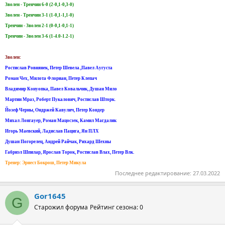
Зволен - Тренчин 6-0 (2-0,1-0,3-0)
Зволен - Тренчин 3-1 (1-0,1-1,1-0)
Тренчин - Зволен 2-1 (0-0,1-0,1-1)
Тренчин - Зволен 3-6 (1-4.0-1.2-1)
Зволен:
Ростислав Ровнянек, Петер Шевела.,Павел Аугуста
Роман Чех, Милота Флориан, Петер Клепач
Владимир Конуопка, Павел Ковальчик, Душан Мило
Мартин Мраз, Роберт Пукалович, Ростислав Шторк.
Йозеф Черны, Ондржей Кавулич, Петер Кондер
Михал Лонгауер, Роман Мацосзек, Камил Магдалик
Игорь Маевский, Ладислав Пацига, Ян ПЛХ
Душан Погорелец, Андрей Райчак, Рихард Шехны
Габриэл Шпилар, Ярослав Торок, Ростислав Влах, Петер Влк.
Тренер: Эрнест Бокрош, Петер Микула
Последнее редактирование:
27.03.2022
Gor1645
G
Старожил форума
Рейтинг сезона: 0