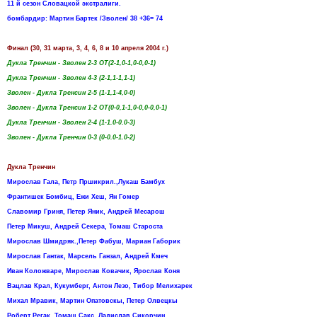
11 й сезон Словацкой экстралиги.
бомбардир: Мартин Бартек /Зволен/ 38 +36= 74
Финал (30, 31 марта, 3, 4, 6, 8 и 10 апреля 2004 г.)
Дукла Тренчин - Зволен 2-3 ОТ(2-1,0-1,0-0,0-1)
Дукла Тренчин - Зволен 4-3 (2-1,1-1,1-1)
Зволен - Дукла Тренсин 2-5 (1-1,1-4,0-0)
Зволен - Дукла Тренсин 1-2 ОТ(0-0,1-1,0-0,0-0,0-1)
Дукла Тренчин - Зволен 2-4 (1-1.0-0.0-3)
Зволен - Дукла Тренчин 0-3 (0-0.0-1.0-2)
Дукла Тренчин
Мирослав Гала, Петр Пршикрил.,Лукаш Бамбух
Франтишек Бомбиц, Ежи Хеш, Ян Гомер
Славомир Гриня, Петер Яник, Андрей Месарош
Петер Микуш, Андрей Секера, Томаш Староста
Мирослав Шмидряк.,Петер Фабуш, Мариан Габорик
Мирослав Гантак, Марсель Ганзал, Андрей Кмеч
Иван Коложваре, Мирослав Ковачик, Ярослав Коня
Вацлав Крал, Кукумберг, Антон Лезо, Тибор Мелихарек
Михал Мравик, Мартин Опатовскы, ​​Петер Олвецкы
Роберт Регак, Томаш Сакс, Ладислав Сикорчин