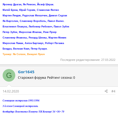
Яромир Драган, Ян Римске, Йозеф Шкрак.
Матей Букна, Юрай Горняк, Станислав Ясечко
Мартин Лендяк, Радослав Михалчин, Даниэл Седлак
Ян Варголик, Славомир Воробель, Павол Валко.
Властимил Плавуха, Любомир Рибович, Павол Зубек
Петер Зубек, Мирослав Игначак, Рене Пухер
Славомир Илавскы, Рихард Шехны, Мартин Мижик
Мирослав Пажак, Антон Бартанус, Роберт Поганка
Бондра, Вилиам Кнап, Петер Кузари.
Тренер: Ян Селвек, Винцент Лукач
Последнее редактирование:
27.03.2022
Gor1645
G
Старожил форума
Рейтинг сезона: 0
14.02.2020
#4
Словацкая экстралига 1995/1996
3 й сезон Словацкой экстралиги.
бомбардир: Властимил Плавуча /ХК Кошице/ 34 +36= 70