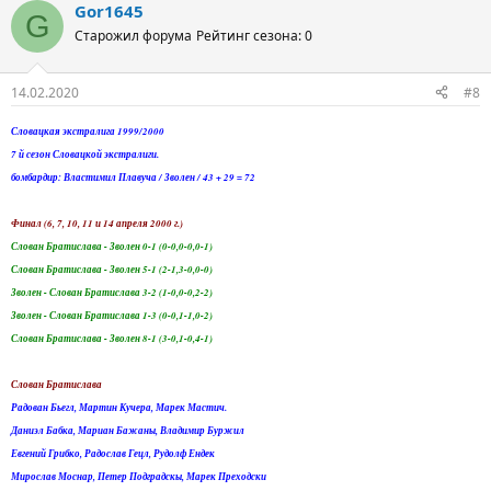
Gor1645
G
Старожил форума
Рейтинг сезона: 0
14.02.2020
#8
Словацкая экстралига 1999/2000
7 й сезон Словацкой экстралиги.
бомбардир: Властимил Плавуча / Зволен / 43 + 29 = 72
Финал (6, 7, 10, 11 и 14 апреля 2000 г.)
Слован Братислава - Зволен 0-1 (0-0,0-0,0-1)
Слован Братислава - Зволен 5-1 (2-1,3-0,0-0)
Зволен - Слован Братислава 3-2 (1-0,0-0,2-2)
Зволен - Слован Братислава 1-3 (0-0,1-1,0-2)
Слован Братислава - Зволен 8-1 (3-0,1-0,4-1)
Слован Братислава
Радован Бьегл, Мартин Кучера, Марек Мастич.
Даниэл Бабка, Мариан Бажаны, Владимир Буржил
Евгений Грибко, Радослав Гецл, Рудолф Ендек
Мирослав Моснар, Петер Подградскы, Марек Преходски