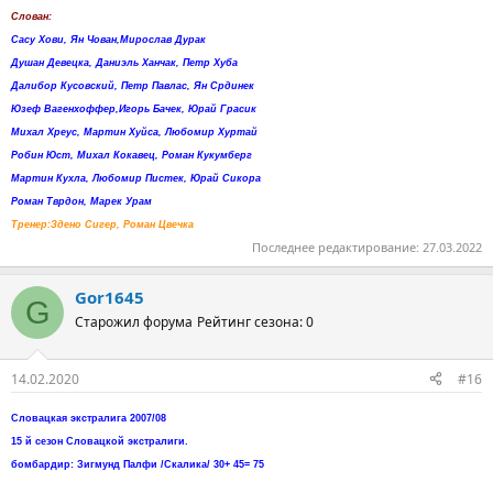
Слован:
Сасу Хови, Ян Чован,Мирослав Дурак
Душан Девецка, Даниэль Ханчак, Петр Хуба
Далибор Кусовский, Петр Павлас, Ян Срдинек
Юзеф Вагенхоффер,Игорь Бачек, Юрай Грасик
Михал Хреус, Мартин Хуйса, Любомир Хуртай
Робин Юст, Михал Кокавец, Роман Кукумберг
Мартин Кухла, Любомир Пистек, Юрай Сикора
Роман Тврдон, Марек Урам
Тренер:Здено Сигер, Роман Цвечка
Последнее редактирование:
27.03.2022
Gor1645
G
Старожил форума
Рейтинг сезона: 0
14.02.2020
#16
Словацкая экстралига 2007/08
15 й сезон Словацкой экстралиги.
бомбардир: Зигмунд Палфи /Скалика/ 30+ 45= 75