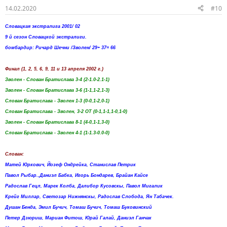
14.02.2020
#10
Словацкая экстралига 2001/ 02
9 й сезон Словацкой экстралиги.
бомбардир: Ричард Шечни /Зволен/ 29+ 37= 66
Финал (1, 2, 5, 6, 9, 11 и 13 апреля 2002 г.)
Зволен - Слован Братислава 3-4 (2-1.0-2.1-1)
Зволен - Слован Братислава 3-6 (1-1,1-2,1-3)
Слован Братислава - Зволен 1-3 (0-0,1-2,0-1)
Слован Братислава - Зволен, 3-2 ОТ (0-1,1-1,1-0,1-0)
Зволен - Слован Братислава 8-1 (4-0,1-1,3-0)
Слован Братислава - Зволен 4-1 (1-1.3-0.0-0)
Слован:
Матей Юркович, Йозеф Ондрейка, Станислав Петрик
Павол Рыбар.,Даниэл Бабка, Игорь Бондарев, Брайан Кайсе
Радослав Гецл, Марек Колба, Далибор Кусовскы, ​​Павол Мигалик
Крейг Миллар, Светозар Нижнянскы, Радослав Слобода, Ян Табачек.
Душан Бенда, Эмил Бучич, Томаш Бучич, Томаш Буковинский
Петер Дзюриш, Мариан Фитош, Юрай Галай, Даниэл Ганчак