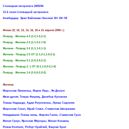
Словацкая экстралига 2005/06
13 й сезон Словацкой экстралиги.
бомбардир: Эрик Вайсманн /Зволен/ 30+ 29= 59
Финал (9, 10, 13, 14, 16, 18 и 21 апреля 2006 г.)
Попрад - Жилина 4-3 (1-2,1-0,2-1)
Попрад - Жилина 2-3 (1-1.0-2.1-0)
Жилина - Попрад 3-2 (1-1,1-0,1-1)
Жилина - Попрад 2-3 ОТ (1-1,0-1,1-0,0-1)
Попрад - Жилина 5-1 (1-0,2-0,2-1)
Жилина - Попрад 2: 1 ОТ (0-1,1-0,0-0,1-0)
Попрад - Жилина 1-4 (1-0,0-2,0-2)
Жилина:
Мирослав Липовскы, Марек Лацо., Ян Длоуги
Иван дропп, Томаш Фиценц, Далибор Кусовски
Томаш Надашди, Адам Ратуловскы, Лукаш Седлачек
Мирослав Секач, Юрай Сенко, Станислав Шкорванек.
Нападавшие Томаш июнь, Мартин Галик, Станислав Грон
Михал Греус, Ярослав Яброцкы, Михал Кокавец
Роман Контшек, Роберт Крайчий, Вацлав Крал