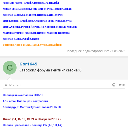
Любомир Чмело, Юрай Кледровец, Радек Дейл
Михал Грман, Михал Козак, Петр Мочек, Томаш Словак
Ярослав Шпельда, Марсель Штербак, Ян Табачек
Петр Бартош, Юрай Вера, Станислав Грон, Рудольф Хуна
Петр Хужевка, Ричард Йенчик, Ян Копецки, Мишель Миклик
Матуш Петричко, Ладислав Щурко, Марсель Шимурда
Ярослав Кмиш, Юрай Сикора
Тренеры: Антон Томко, Павел Хулва, Ян Байтош
Последнее редактирование:
27.03.2022
Gor1645
G
Старожил форума
Рейтинг сезона: 0
14.02.2020
#18
Словацкая экстралига 2009/10
17 й сезон Словацкой экстралиги.
бомбардир: Мартин Кулья Слован 23 35 58
Финал (14, 15, 18, 19, 21 и 23 апреля 2010 г.)
Слован Братислава - Кошице 2-5 (0-3,1-0,1-2)