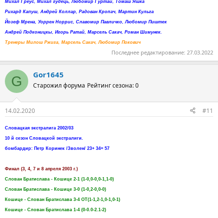
Михал Греус, Михал гудець, Любомир Гуртай, Томаш Яшка
Рихард Капуш, Андрей Коллар, Радован Кропач, Мартин Кульга
Йозеф Мрена, Уоррен Норрис, Славомир Павличко, Любомир Пиштек
Андрей Подконицкы, Игорь Ратай, Марсель Сакач, Роман Шимунек.
Тренеры Милош Ржига, Марсель Сакач, Любомир Покович
Последнее редактирование:
27.03.2022
Gor1645
G
Старожил форума
Рейтинг сезона: 0
14.02.2020
#11
Словацкая экстралига 2002/03
10 й сезон Словацкой экстралиги.
бомбардир: Петр Коринек /Зволен/ 23+ 34= 57
Финал (3, 4, 7 и 8 апреля 2003 г.)
Слован Братислава - Кошице 2-1 (1-0,0-0,0-1,1-0)
Слован Братислава - Кошице 3-0 (1-0,2-0,0-0)
Кошице - Слован Братислава 3-4 ОТ(1-1,2-1,0-1,0-1)
Кошице - Слован Братислава 1-4 (0-0.0-2.1-2)