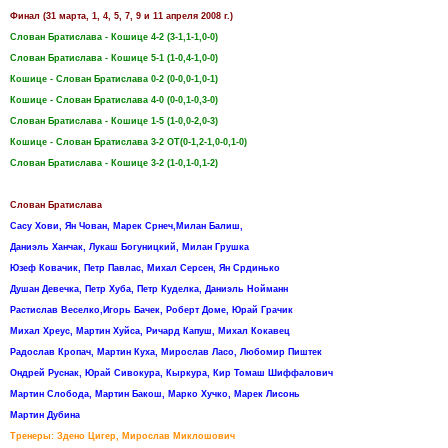
Финал (31 марта, 1, 4, 5, 7, 9 и 11 апреля 2008 г.)
Слован Братислава - Кошице 4-2 (3-1,1-1,0-0)
Слован Братислава - Кошице 5-1 (1-0,4-1,0-0)
Кошице - Слован Братислава 0-2 (0-0,0-1,0-1)
Кошице - Слован Братислава 4-0 (0-0,1-0,3-0)
Слован Братислава - Кошице 1-5 (1-0,0-2,0-3)
Кошице - Слован Братислава 3-2 ОТ(0-1,2-1,0-0,1-0)
Слован Братислава - Кошице 3-2 (1-0,1-0,1-2)
Слован Братислава
Сасу Хови, Ян Чован, Марек Срнеч,Милан Балиш,
Даниэль Ханчак, Лукаш Богуницкий, Милан Грушка
Юзеф Ковачик, Петр Павлас, Михал Серсен, Ян Срдинько
Душан Девечка, Петр Хуба, Петр Куделка, Даниэль Нойманн
Растислав Веселко,Игорь Бачек, Роберт Доме, Юрай Грачик
Михал Хреус, Мартин Хуйса, Ричард Капуш, Михал Кокавец
Радослав Кропач, Мартин Куха, Мирослав Ласо, Любомир Пиштек
Ондрей Руснак, Юрай Сивокура, Кыркура, Кир Томаш Шиффалович
Мартин Слобода, Мартин Бакош, Марко Хучко, Марек Лисонь
Мартин Дубина
Тренеры: Здено Цигер, Мирослав Миклошович