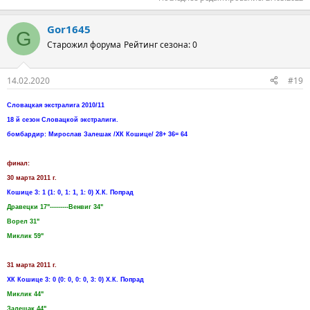
Gor1645
G
Старожил форума
Рейтинг сезона: 0
14.02.2020
#19
Словацкая экстралига 2010/11
18 й сезон Словацкой экстралиги.
бомбардир: Мирослав Залешак /ХК Кошице/ 28+ 36= 64
финал:
30 марта 2011 г.
Кошице 3: 1 (1: 0, 1: 1, 1: 0) Х.К. Попрад
Дравецки 17"---------Венвиг 34"
Ворел 31"
Миклик 59"
31 марта 2011 г.
ХК Кошице 3: 0 (0: 0, 0: 0, 3: 0) Х.К. Попрад
Миклик 44"
Залешак 44"