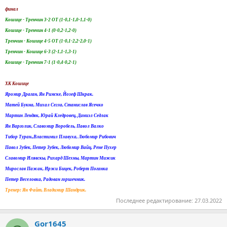
финал
Кошице - Тренчин 3-2 ОТ (1-0,1-1,0-1,1-0)
Кошице - Тренчин 4-1 (0-0,2-1,2-0)
Тренчин - Кошице 4-5 ОТ (1-0,1-2,2-2,0-1)
Тренчин - Кошице 6-3 (2-1,1-1,3-1)
Кошице - Тренчин 7-1 (1-0,4-0,2-1)
ХК Кошице
Яромир Драган, Ян Римске, Йозеф Шкрак.
Матей Букна, Михал Сегла, Станислав Ясечко
Мартин Лендяк, Юрай Кледровец, Даниэл Седлак
Ян Варголик, Славомир Воробель, Павол Валко
Тибор Туран.,Властимил Плавуха, Любомир Рибович
Павол Зубек, Петер Зубек, Любомир Вайц, Рене Пухер
Славомир Илявскы, Рихард Шехны, Мартин Мижик
Мирослав Пажак, Иржи Бицек, Роберт Поганка
Петер Веселовка, Радован горшечник.
Тренер: Ян Файт, Владимир Шандрик.
Последнее редактирование:
27.03.2022
Gor1645