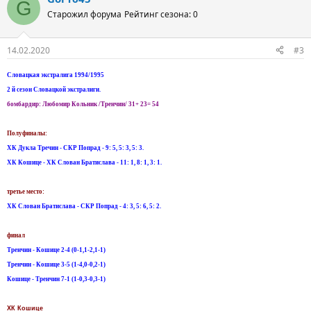
G
Старожил форума
Рейтинг сезона: 0
14.02.2020
#3
Словацкая экстралига 1994/1995
2 й сезон Словацкой экстралиги.
бомбардир: Любомир Кольник /Тренчин/ 31+ 23= 54
Полуфиналы:
ХК Дукла Тречин - СКР Попрад - 9: 5, 5: 3, 5: 3.
ХК Кошице - ХК Слован Братислава - 11: 1, 8: 1, 3: 1.
третье место:
ХК Слован Братислава - СКР Попрад - 4: 3, 5: 6, 5: 2.
финал
Тренчин - Кошице 2-4 (0-1,1-2,1-1)
Тренчин - Кошице 3-5 (1-4,0-0,2-1)
Кошице - Тренчин 7-1 (1-0,3-0,3-1)
ХК Кошице