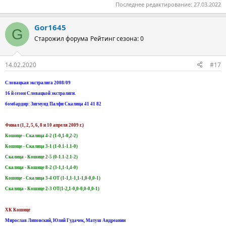
Последнее редактирование:
27.03.2022
Gor1645
G
Старожил форума
Рейтинг сезона: 0
14.02.2020
#17
Словацкая экстралига 2008/09
16 й сезон Словацкой экстралиги.
бомбардир: Зигмунд Палфи Скалица 41 41 82
Финал (1, 2, 5, 6, 8 и 10 апреля 2009 г.)
Кошице - Скалица 4-2 (1-0,1-0,2-2)
Кошице - Скалица 3-1 (1-0.1-1.1-0)
Скалица - Кошице 2-5 (0-1.1-2.1-2)
Скалица - Кошице 8-2 (3-1,1-1,4-0)
Кошице - Скалица 3-4 ОТ (1-1,1-1,1-1,0-0,0-1)
Скалица - Кошице 2-3 ОТ(1-2,1-0,0-0,0-0,0-1)
ХК Кошице
Мирослав Липовский, Юлий Гудачек, Матуш Андреанин