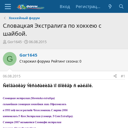
Вход
Регистрация
Хоккейный форум
Словацкая Экстралига по хоккею с
шайбой.
А
Д
Gor1645
06.08.2015
в
а
т
т
Gor1645
G
о
а
Старожил форума
Рейтинг сезона: 0
р
н
т
а
е
ч
06.08.2015
#1
м
а
ы
л
Ñëîâàöêàÿ Ýêñòðàëèãà ïî õîêêåþ ñ øàéáîé.
а
Словацкая экстралига (Slovenskа extraliga)
сильнейшая словацкая хоккейная лига. Образовалась
в 1993 году после распада Чехословакии. С марта 2006
именовалась Т-Ком Экстралига (словацк. T-Com Extraliga).
С января 2007 называется Словнафт экстралига