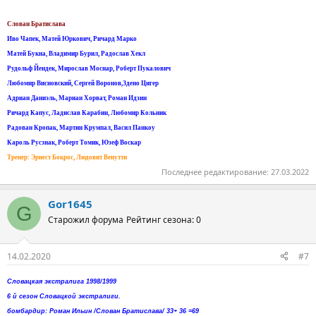
Слован Братислава
Иво Чапек, Матей Юркович, Ричард Марко
Матей Букна, Владимир Бурил, Радослав Хекл
Рудольф Йендек, Мирослав Моснар, Роберт Пукалович
Любомир Висновский, Сергей Воронов,Здено Цигер
Адриан Даниэль, Мариан Хорват, Роман Идзин
Ричард Капус, Ладислав Карабин, Любомир Кольник
Радован Кропак, Мартин Крумпал, Васил Панкоу
Кароль Русзнак, Роберт Томик, Юзеф Воскар
Тренер: Эрнест Бокрос, Людовит Венутти
Последнее редактирование:
27.03.2022
Gor1645
G
Старожил форума
Рейтинг сезона: 0
14.02.2020
#7
Словацкая экстралига 1998/1999
6 й сезон Словацкой экстралиги.
бомбардир: Роман Ильин /Слован Братислава/ 33+ 36 =69