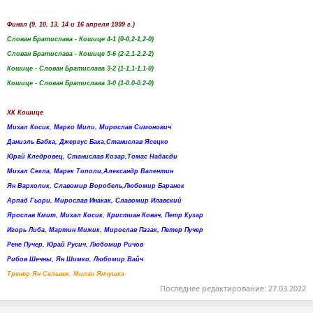
Финал (9, 10, 13, 14 и 16 апреля 1999 г.)
Слован Братислава - Кошице 4-1 (0-0,2-1,2-0)
Слован Братислава - Кошице 5-6 (2-2,1-2,2-2)
Кошице - Слован Братислава 3-2 (1-1,1-1,1-0)
Кошице - Слован Братислава 3-0 (1-0.0-0.2-0)
ХК Кошице
Михал Косик, Марко Мили, Мирослав Симонович
Даниэль Бабка, Джергус Бака,Станислав Ясецко
Юрай Кледровец, Станислав Козар,Томас Надасди
Михал Сегла, Марек Тополи,Александр Валентин
Ян Вархолик, Славомир Воробель,Любомир Баранок
Арпад Гьори, Мирослав Инакак, Славомир Илавский
Ярослав Кмит, Михал Косик, Кристиан Ковач, Петр Кузар
Игорь Либа, Мартин Мижик, Мирослав Пазак, Петер Пучер
Рене Пучер, Юрай Русич, Любомир Ричов
Рибов Шечны, Ян Шимко, Любомир Вайч
Тренер Ян Сельвек, Милан Янчушка
Последнее редактирование:
27.03.2022