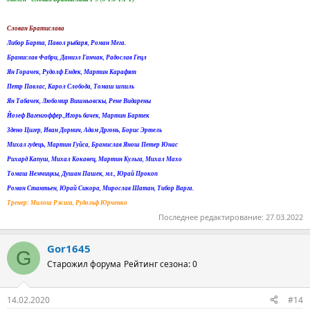
Слован Братислава
Либор Барта, Павол рыбаря, Роман Мега.
Бранислав Фабри, Даниэл Ганчак, Радослав Гецл
Ян Горачек, Рудолф Ендек, Мартин Карафят
Петр Павлас, Карол Слобода, Томаш шпиль
Ян Табачек, Любомир Вишньовскы, ​​Рене Видарены
Йозеф Вагенгоффер.,Игорь бачек, Мартин Бартек
Здено Цигер, Иван Дорнич, Адам Дргонь, Борис Эртель
Михал гудець, Мартин Гуйса, Бранислав Янош Петер Юнас
Рихард Капуш, Михал Кокавец, Мартин Кульга, Михал Махо
Томаш Немчицкы, Душан Пашек, мл., Юрай Прокоп
Роман Стантьен, Юрай Сикора, Мирослав Шатан, Тибор Варга.
Тренер: Милош Ржига, Рудольф Юрченко
Последнее редактирование:
27.03.2022
Gor1645
G
Старожил форума
Рейтинг сезона: 0
14.02.2020
#14