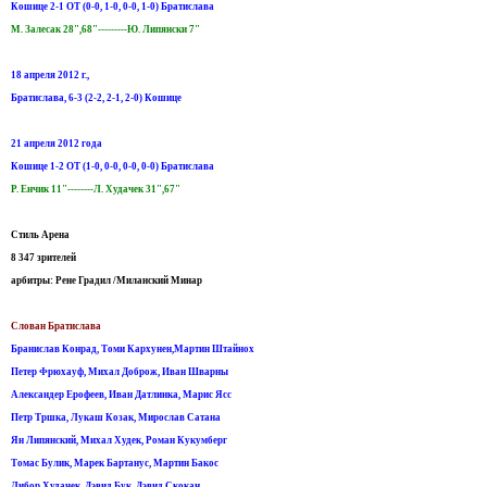
Кошице 2-1 ОТ (0-0, 1-0, 0-0, 1-0) Братислава
М. Залесак 28",68"---------Ю. Липянски 7"
18 апреля 2012 г.,
Братислава, 6-3 (2-2, 2-1, 2-0) Кошице
21 апреля 2012 года
Кошице 1-2 ОТ (1-0, 0-0, 0-0, 0-0) Братислава
Р. Енчик 11"--------Л. Худачек 31",67"
Стиль Арена
8 347 зрителей
арбитры: Рене Градил /Миланский Минар
Слован Братислава
Бранислав Конрад, Томи Кархунен,Мартин Штайнох
Петер Фрюхауф, Михал Доброж, Иван Шварны
Александер Ерофеев, Иван Датлинка, Марис Ясс
Петр Тршка, Лукаш Козак, Мирослав Сатана
Ян Липянский, Михал Худек, Роман Кукумберг
Томас Булик, Марек Бартанус, Мартин Бакос
Либор Худачек, Дэвид Бук, Дэвид Скокан