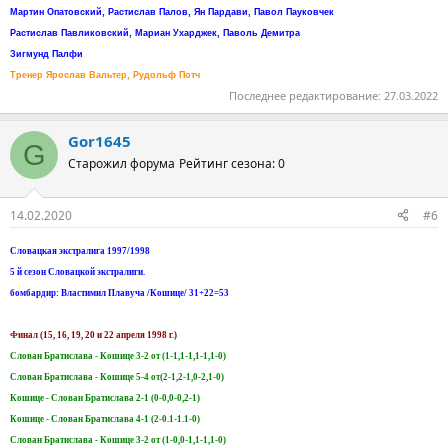
Мартин Опатовский, Растислав Палов, Ян Пардави, Павол Пауковчек
Растислав Павликовский, Мариан Ухарджек, Паволь Демитра
Зигмунд Палфи
Тренер Ярослав Вальтер, Рудольф Потч
Последнее редактирование:
27.03.2022
Gor1645
G
Старожил форума
Рейтинг сезона: 0
14.02.2020
#6
Словацкая экстралига 1997/1998
5 й сезон Словацкой экстралиги.
бомбардир: Властимил Плавуча /Кошице/ 31+22=53
Финал (15, 16, 19, 20 и 22 апреля 1998 г.)
Слован Братислава - Кошице 3-2 от (1-1,1-1,1-1,1-0)
Слован Братислава - Кошице 5-4 от(2-1,2-1,0-2,1-0)
Кошице - Слован Братислава 2-1 (0-0,0-0,2-1)
Кошице - Слован Братислава 4-1 (2-0.1-1.1-0)
Слован Братислава - Кошице 3-2 от (1-0,0-1,1-1,1-0)