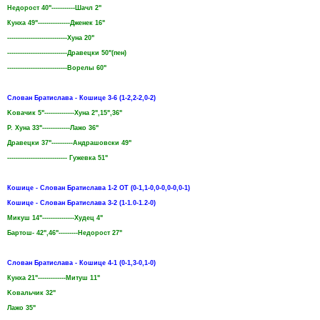
Недорост 40"-----------Шачл 2"
Кунха 49"---------------Дженек 16"
----------------------------Хуна 20"
----------------------------Дравецки 50"(пен)
----------------------------Ворелы 60"
Слован Братислава - Кошице 3-6 (1-2,2-2,0-2)
Koвачик 5"--------------Хуна 2",15",36"
Р. Хуна 33"-------------Лажо 36"
Дравецки 37"----------Андрашовски 49"
---------------------------- Гужевка 51"
Кошице - Слован Братислава 1-2 ОТ (0-1,1-0,0-0,0-0,0-1)
Кошице - Слован Братислава 3-2 (1-1.0-1.2-0)
Микуш 14"---------------Худец 4"
Бартош- 42",46"---------Недорост 27"
Слован Братислава - Кошице 4-1 (0-1,3-0,1-0)
Кунха 21"-------------Митуш 11"
Koвальчик 32"
Лажо 35"