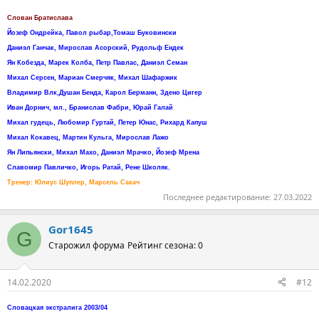
Слован Братислава
Йозеф Ондрейка, Павол рыбар,Томаш Буковински
Даниэл Ганчак, Мирослав Асорский, Рудольф Ендек
Ян Кобезда, Марек Колба, Петр Павлас, Даниэл Семан
Михал Серсен, Мариан Смерчяк, Михал Шафаржик
Владимир Влк,Душан Бенда, Карол Берманн, Здено Цигер
Иван Дорнич, мл., Бранислав Фабри, Юрай Галай
Михал гудець, Любомир Гуртай, Петер Юнас, Рихард Капуш
Михал Кокавец, Мартин Кульга, Мирослав Лажо
Ян Липьянски, Михал Махо, Даниэл Мрачко, Йозеф Мрена
Славомир Павличко, Игорь Ратай, Рене Школяк.
Тренер: Юлиус Шуплер, Марсель Сакач
Последнее редактирование:
27.03.2022
Gor1645
G
Старожил форума
Рейтинг сезона: 0
14.02.2020
#12
Словацкая экстралига 2003/04