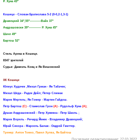
Р. Хуна 43"
Кошице - Слован Братислава 5-2 (0-0,2-1,3-1)
Дравецкий 34",55"------------Вайк 37"
Андрашовски 39"------------- Р. Хуна 45"
Шачл 49"
Бартош 52"
Стиль Арена в Кошице.
8347 зрителей
Судьи: Даниэль Конц и Ян Вишовский
ХК Кошице
Юлиус Худачек ,Михал Грман - Ян Табачек;
Михал Шеда - Радек Дейл; Петер Слимак
Марек Мертель; Ян Гомер - Мартин Гайдош.
Петр Бартош
(C)
- Станислав Грон
(A)
- Рудольф Хуна
(A);
Душан Андрашовский - Петр Хужевка - Петр Шахль ;
Марек Ворель - Ричард Йенек - Владимир Дравецкий;
Юрай Сикора - Марсель Балаж - Ондрей Гмиттер.
Тренер: Антон Томко, Павел Хулва, Ян Байтош
Последнее редактирование:
27.03.2022