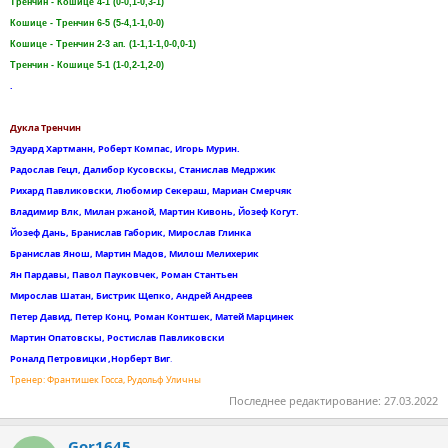
Тренчин - Кошице 4-1 (0-0,1-0,3-1)
Кошице - Тренчин 6-5 (5-4,1-1,0-0)
Кошице - Тренчин 2-3 ап. (1-1,1-1,0-0,0-1)
Тренчин - Кошице 5-1 (1-0,2-1,2-0)
.
Дукла Тренчин
Эдуард Хартманн, Роберт Компас, Игорь Мурин.
Радослав Гецл, Далибор Кусовскы, ​​Станислав Медржик
Рихард Павликовски, Любомир Секераш, Мариан Смерчяк
Владимир Влк, Милан ржаной, Мартин Кивонь, Йозеф Когут.
Йозеф Дань, Бранислав Габорик, Мирослав Глинка
Бранислав Янош, Мартин Мадов, Милош Мелихерик
Ян Пардавы, Павол Пауковчек, Роман Стантьен
Мирослав Шатан, Бистрик Щепко, Андрей Андреев
Петер Давид, Петер Конц, Роман Контшек, Матей Марцинек
Мартин Опатовскы, ​​Ростислав Павликовски
Роналд Петровицки ,Норберт Виг
.
Тренер: Франтишек Госса, Рудольф Уличны
Последнее редактирование:
27.03.2022
Gor1645