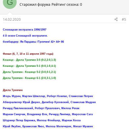
G
Старожил форума
Рейтинг сезона: 0
14.02.2020
#5
Словацкая экстралига 1996/1997
4 й сезон Словацкой экстралиги.
бомбардир: Ян Пардавы /Тренчин/ 42+ 44= 86
Финал (6, 7, 10 и 11 апреля 1997 года)
Кошице - Дукла Тренчин 3-5 (0-2,2-0,1-3)
Кошице - Дукла Тренчин 5-1 (0-0,1-0,4-1)
Дукла Тренчин - Кошице 5-2 (3-0,0-1,2-1)
Дукла Тренчин - Кошице 6-1 (2-0,3-1,1-0)
Дукла Тренчин
Игорь Мурин, Мартин Шпиллар, Роберт Компас, Станислав Петрик
Абвершпилер Юрай Дюрко, Далибор Кусовский, Станислав Медрик
Ричард Павликовский, Роберт Пукалович, Милош Рехак
Мариан Смерчак, Владимир Влк, Ричард Линтнер, Мирослав Сага
Штурмер Петер Баринка, Милош Флейшер, Мариан Хосса
Юрай Якубик, Бранислав Янос, Милош Меличерик, Михал Мравик