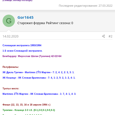
(словацк. Slovnaft extraliga).
Последнее редактирование:
27.03.2022
Gor1645
G
Старожил форума
Рейтинг сезона: 0
14.02.2020
#2
Словацкая экстралига 1993/1994
1 й сезон Словацкой экстралиги.
Бомбардир: Мирослав Шатан (Тренчин) 42+22=64
Полуфиналы:
ХК Дукла Тречин - Martimex ZŤS Мартин - 7: 2, 4: 2, 2: 3, 3: 1.
ХК Кошице - ХК Слован Братислава - 7: 4, 1: 2, 5: 2, 1: 2, 4: 1.
Третье место:
Martimex ZŤS Мартин - ХК Слован Братислава - 1: 7, 4: 1, 4: 3.
Финал (12, 13, 15, 16 и 18 апреля 1994 г.)
Тренчин - Кошице 2-3 т.б. (0-1,2-0,0-1,0-0,0-1)