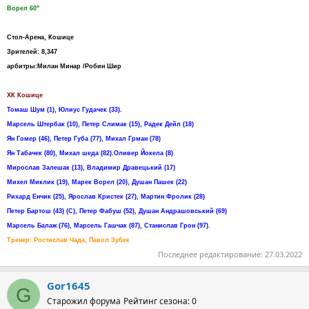
Ворел 60"
Стол-Арена, Кошице
Зрителей: 8,347
арбитры:Милан Минар /Робин Шир
ХК Кошице
Томаш Шум (1), Юлиус Гудачек (33).
Марсель Штербак (10), Петер Слимак (15), Радек Дейл (18)
Ян Гомер (46), Петер Губа (77), Михал Грман (78)
Ян Табачек (80), Михал шеда (82).Оливер Йокела (8)
Мирослав Залешак (13), Владимир Дравецький (17)
Михел Миклик (19), Марек Ворел (20), Душан Пашек (22)
Рихард Енчик (25), Ярослав Кристек (27), Мартин Фролик (28)
Петер Бартош (43) (C), Петер Фабуш (52), Душан Андрашовський (69)
Марсель Балаж (76), Марсель Гашчак (87), Станислав Грон (97).
Тренер: Ростислав Чада, Павол Зубек
Последнее редактирование:
27.03.2022
Gor1645
G
Старожил форума
Рейтинг сезона: 0