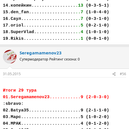
14.копейкин.................
.13
(0-3-5-1)
15.den_fan..................
..7
(1-0-4-0)
16.Саул.....................
..7
(0-3-1-0)
17.oriol....................
..5
(0-2-1-0)
18.SuperVlad................
..4
(1-0-1-0)
19.Rikis....................
..1
(0-0-1-0)
Seregamamenov23
Супермодератор
Рейтинг сезона: 0
31.05.2015
#56
Итоги 29 тура
01.Seregamamenov23............9 (2-0-3-0)
:sbravo:
02.Batya35....................9 (2-1-1-0)
03.Марс.......................5 (1-0-2-0)
04.MPAK.......................4 (0-1-2-0)