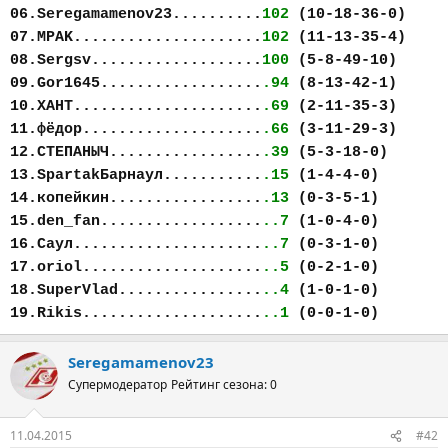
06.Seregamamenov23..........
102
(10-18-36-0)
07.MPAK.....................
102
(11-13-35-4)
08.Sergsv...................
100
(5-8-49-10)
09.Gor1645..................
.94
(8-13-42-1)
10.ХАНТ.....................
.69
(2-11-35-3)
11.фёдор....................
.66
(3-11-29-3)
12.СТЕПАНЫЧ.................
.39
(5-3-18-0)
13.SpartakБарнаул...........
.15
(1-4-4-0)
14.копейкин.................
.13
(0-3-5-1)
15.den_fan..................
..7
(1-0-4-0)
16.Саул.....................
..7
(0-3-1-0)
17.oriol....................
..5
(0-2-1-0)
18.SuperVlad................
..4
(1-0-1-0)
19.Rikis....................
..1
(0-0-1-0)
Seregamamenov23
Супермодератор
Рейтинг сезона: 0
11.04.2015
#42