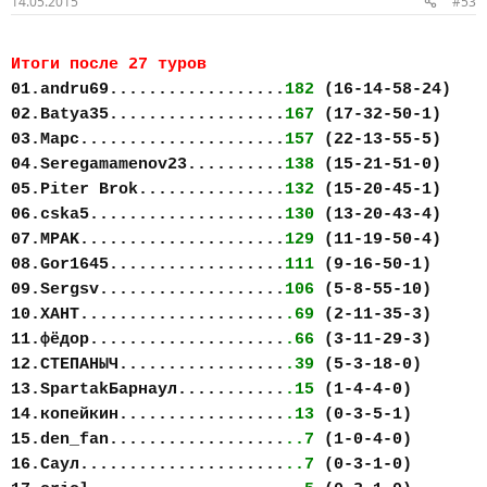
14.05.2015
#53
Итоги после 27 туров
01.andru69..................
182
(16-14-58-24)
02.Batya35..................
167
(17-32-50-1)
03.Марс.....................
157
(22-13-55-5)
04.Seregamamenov23..........
138
(15-21-51-0)
05.Piter Brok...............
132
(15-20-45-1)
06.cska5....................
130
(13-20-43-4)
07.MPAK.....................
129
(11-19-50-4)
08.Gor1645..................
111
(9-16-50-1)
09.Sergsv...................
106
(5-8-55-10)
10.ХАНТ.....................
.69
(2-11-35-3)
11.фёдор....................
.66
(3-11-29-3)
12.СТЕПАНЫЧ.................
.39
(5-3-18-0)
13.SpartakБарнаул...........
.15
(1-4-4-0)
14.копейкин.................
.13
(0-3-5-1)
15.den_fan..................
..7
(1-0-4-0)
16.Саул.....................
..7
(0-3-1-0)