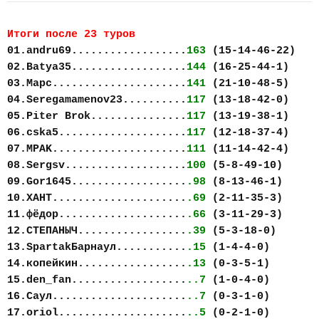
Итоги после 23 туров
01.andru69..................
163
(15-14-46-22)
02.Batya35..................
144
(16-25-44-1)
03.Марс.....................
141
(21-10-48-5)
04.Seregamamenov23..........
117
(13-18-42-0)
05.Piter Brok...............
117
(13-19-38-1)
06.cska5....................
117
(12-18-37-4)
07.MPAK.....................
111
(11-14-42-4)
08.Sergsv...................
100
(5-8-49-10)
09.Gor1645..................
.98
(8-13-46-1)
10.ХАНТ.....................
.69
(2-11-35-3)
11.фёдор....................
.66
(3-11-29-3)
12.СТЕПАНЫЧ.................
.39
(5-3-18-0)
13.SpartakБарнаул...........
.15
(1-4-4-0)
14.копейкин.................
.13
(0-3-5-1)
15.den_fan..................
..7
(1-0-4-0)
16.Саул.....................
..7
(0-3-1-0)
17.oriol....................
..5
(0-2-1-0)