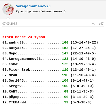
Seregamamenov23
Супермодератор
Рейтинг сезона: 0
07.05.2015
#47
Итоги после 24 туров
01.andru69..................
166
(15-14-49-22)
02.Batya35..................
152
(17-27-45-1)
03.Марс.....................
147
(22-11-49-5)
04.Seregamamenov23..........
123
(14-19-43-0)
05.cska5....................
123
(13-19-38-4)
06.Piter Brok...............
119
(13-19-40-1)
07.MPAK.....................
116
(11-16-43-4)
08.Gor1645..................
104
(9-14-47-1)
09.Sergsv...................
100
(5-8-49-10)
10.ХАНТ.....................
.69
(2-11-35-3)
11.фёдор....................
.66
(3-11-29-3)
12.СТЕПАНЫЧ.................
.39
(5-3-18-0)