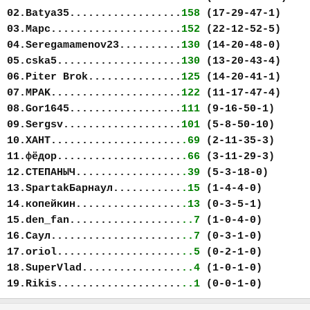
02.Batya35..................
158
(17-29-47-1)
03.Марс.....................
152
(22-12-52-5)
04.Seregamamenov23..........
130
(14-20-48-0)
05.cska5....................
130
(13-20-43-4)
06.Piter Brok...............
125
(14-20-41-1)
07.MPAK.....................
122
(11-17-47-4)
08.Gor1645..................
111
(9-16-50-1)
09.Sergsv...................
101
(5-8-50-10)
10.ХАНТ.....................
.69
(2-11-35-3)
11.фёдор....................
.66
(3-11-29-3)
12.СТЕПАНЫЧ.................
.39
(5-3-18-0)
13.SpartakБарнаул...........
.15
(1-4-4-0)
14.копейкин.................
.13
(0-3-5-1)
15.den_fan..................
..7
(1-0-4-0)
16.Саул.....................
..7
(0-3-1-0)
17.oriol....................
..5
(0-2-1-0)
18.SuperVlad................
..4
(1-0-1-0)
19.Rikis....................
..1
(0-0-1-0)