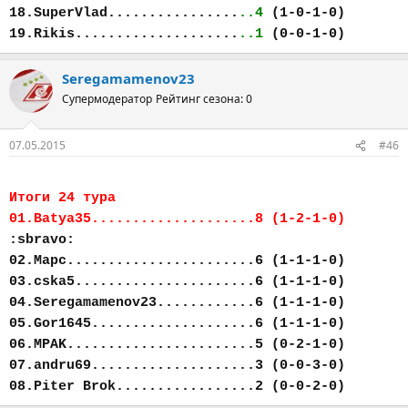
18.SuperVlad................
..4
(1-0-1-0)
19.Rikis....................
..1
(0-0-1-0)
Seregamamenov23
Супермодератор
Рейтинг сезона: 0
07.05.2015
#46
Итоги 24 тура
01.Batya35....................8 (1-2-1-0)
:sbravo:
02.Марс.......................6 (1-1-1-0)
03.cska5......................6 (1-1-1-0)
04.Seregamamenov23............6 (1-1-1-0)
05.Gor1645....................6 (1-1-1-0)
06.MPAK.......................5 (0-2-1-0)
07.andru69....................3 (0-0-3-0)
08.Piter Brok.................2 (0-0-2-0)