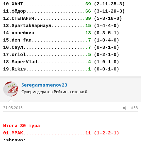
10.ХАНТ.....................
.69
(2-11-35-3)
11.фёдор....................
.66
(3-11-29-3)
12.СТЕПАНЫЧ.................
.39
(5-3-18-0)
13.SpartakБарнаул...........
.15
(1-4-4-0)
14.копейкин.................
.13
(0-3-5-1)
15.den_fan..................
..7
(1-0-4-0)
16.Саул.....................
..7
(0-3-1-0)
17.oriol....................
..5
(0-2-1-0)
18.SuperVlad................
..4
(1-0-1-0)
19.Rikis....................
..1
(0-0-1-0)
Seregamamenov23
Супермодератор
Рейтинг сезона: 0
31.05.2015
#58
Итоги 30 тура
01.MPAK......................11 (1-2-2-1)
:sbravo: