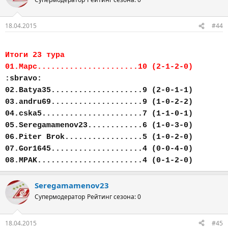
18.04.2015
#44
Итоги 23 тура
01.Марс......................10 (2-1-2-0)
:sbravo:
02.Batya35....................9 (2-0-1-1)
03.andru69....................9 (1-0-2-2)
04.cska5......................7 (1-1-0-1)
05.Seregamamenov23............6 (1-0-3-0)
06.Piter Brok.................5 (1-0-2-0)
07.Gor1645....................4 (0-0-4-0)
08.MPAK.......................4 (0-1-2-0)
Seregamamenov23
Супермодератор
Рейтинг сезона: 0
18.04.2015
#45