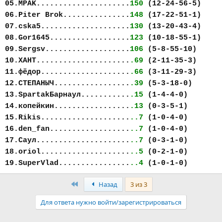
05.MPAK.....................
150
(12-24-56-5)
06.Piter Brok...............
148
(17-22-51-1)
07.cska5....................
130
(13-20-43-4)
08.Gor1645..................
123
(10-18-55-1)
09.Sergsv...................
106
(5-8-55-10)
10.ХАНТ.....................
.69
(2-11-35-3)
11.фёдор....................
.66
(3-11-29-3)
12.СТЕПАНЫЧ.................
.39
(5-3-18-0)
13.SpartakБарнаул...........
.15
(1-4-4-0)
14.копейкин.................
.13
(0-3-5-1)
15.Rikis....................
..7
(1-0-4-0)
16.den_fan..................
..7
(1-0-4-0)
17.Саул.....................
..7
(0-3-1-0)
18.oriol....................
..5
(0-2-1-0)
19.SuperVlad................
..4
(1-0-1-0)
Первый
Назад
3 из 3
Для ответа нужно войти/зарегистрироваться