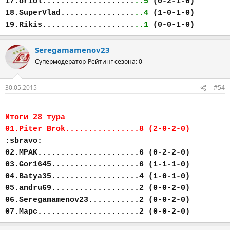
17.oriol....................
..5
(0-2-1-0)
18.SuperVlad................
..4
(1-0-1-0)
19.Rikis....................
..1
(0-0-1-0)
Seregamamenov23
Супермодератор
Рейтинг сезона: 0
30.05.2015
#54
Итоги 28 тура
01.Piter Brok................8 (2-0-2-0)
:sbravo:
02.MPAK......................6 (0-2-2-0)
03.Gor1645...................6 (1-1-1-0)
04.Batya35...................4 (1-0-1-0)
05.andru69...................2 (0-0-2-0)
06.Seregamamenov23...........2 (0-0-2-0)
07.Марс......................2 (0-0-2-0)