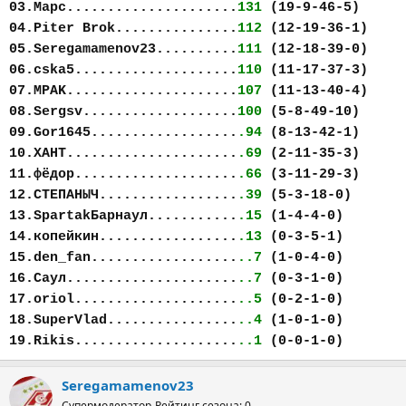
03.Марс.....................
131
(19-9-46-5)
04.Piter Brok...............
112
(12-19-36-1)
05.Seregamamenov23..........
111
(12-18-39-0)
06.cska5....................
110
(11-17-37-3)
07.MPAK.....................
107
(11-13-40-4)
08.Sergsv...................
100
(5-8-49-10)
09.Gor1645..................
.94
(8-13-42-1)
10.ХАНТ.....................
.69
(2-11-35-3)
11.фёдор....................
.66
(3-11-29-3)
12.СТЕПАНЫЧ.................
.39
(5-3-18-0)
13.SpartakБарнаул...........
.15
(1-4-4-0)
14.копейкин.................
.13
(0-3-5-1)
15.den_fan..................
..7
(1-0-4-0)
16.Саул.....................
..7
(0-3-1-0)
17.oriol....................
..5
(0-2-1-0)
18.SuperVlad................
..4
(1-0-1-0)
19.Rikis....................
..1
(0-0-1-0)
Seregamamenov23
Супермодератор
Рейтинг сезона: 0