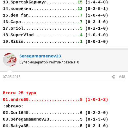
13.SpartakБарнаул...........
.15
(1-4-4-0)
14.копейкин.................
.13
(0-3-5-1)
15.den_fan..................
..7
(1-0-4-0)
16.Саул.....................
..7
(0-3-1-0)
17.oriol....................
..5
(0-2-1-0)
18.SuperVlad................
..4
(1-0-1-0)
19.Rikis....................
..1
(0-0-1-0)
Seregamamenov23
Супермодератор
Рейтинг сезона: 0
07.05.2015
#48
Итоги 25 тура
01.andru69....................8 (1-0-1-2)
:sbravo:
02.Gor1645....................6 (0-2-2-0)
03.Seregamamenov23............5 (0-1-3-0)
04.Batya35....................5 (0-2-1-0)