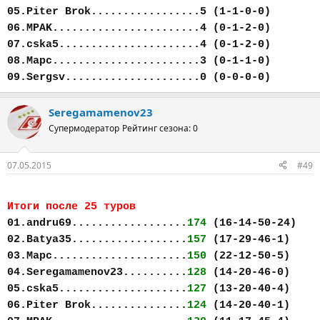
05.Piter Brok.................5 (1-1-0-0)
06.MPAK.......................4 (0-1-2-0)
07.cska5......................4 (0-1-2-0)
08.Марс.......................3 (0-1-1-0)
09.Sergsv.....................0 (0-0-0-0)
Seregamamenov23
Супермодератор
Рейтинг сезона: 0
07.05.2015
#49
Итоги после 25 туров
01.andru69..................
174
(16-14-50-24)
02.Batya35..................
157
(17-29-46-1)
03.Марс.....................
150
(22-12-50-5)
04.Seregamamenov23..........
128
(14-20-46-0)
05.cska5....................
127
(13-20-40-4)
06.Piter Brok...............
124
(14-20-40-1)