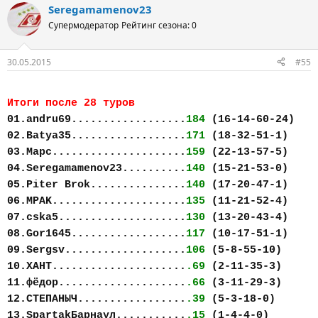
Seregamamenov23
Супермодератор
Рейтинг сезона: 0
30.05.2015
#55
Итоги после 28 туров
01.andru69..................
184
(16-14-60-24)
02.Batya35..................
171
(18-32-51-1)
03.Марс.....................
159
(22-13-57-5)
04.Seregamamenov23..........
140
(15-21-53-0)
05.Piter Brok...............
140
(17-20-47-1)
06.MPAK.....................
135
(11-21-52-4)
07.cska5....................
130
(13-20-43-4)
08.Gor1645..................
117
(10-17-51-1)
09.Sergsv...................
106
(5-8-55-10)
10.ХАНТ.....................
.69
(2-11-35-3)
11.фёдор....................
.66
(3-11-29-3)
12.СТЕПАНЫЧ.................
.39
(5-3-18-0)
13.SpartakБарнаул...........
.15
(1-4-4-0)