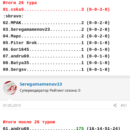
Итоги 26 тура
01.cska5......................3 (0-0-3-0)
:sbravo:
02.MPAK.......................2 (0-0-2-0)
03.Seregamamenov23............2 (0-0-2-0)
04.Марс.......................2 (0-0-2-0)
05.Piter Brok.................1 (0-0-1-0)
06.Gor1645....................1 (0-0-1-0)
07.andru69....................1 (0-0-1-0)
08.Batya35....................1 (0-0-1-0)
09.Sergsv.....................1 (0-0-1-0)
Seregamamenov23
Супермодератор
Рейтинг сезона: 0
07.05.2015
#51
Итоги после 26 туров
01.andru69..................
175
(16-14-51-24)