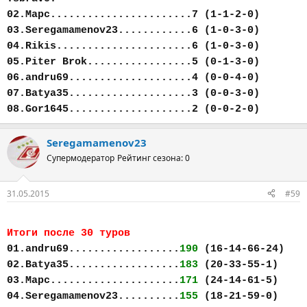
02.Марс.......................7 (1-1-2-0)
03.Seregamamenov23............6 (1-0-3-0)
04.Rikis......................6 (1-0-3-0)
05.Piter Brok.................5 (0-1-3-0)
06.andru69....................4 (0-0-4-0)
07.Batya35....................3 (0-0-3-0)
08.Gor1645....................2 (0-0-2-0)
Seregamamenov23
Супермодератор
Рейтинг сезона: 0
31.05.2015
#59
Итоги после 30 туров
01.andru69..................
190
(16-14-66-24)
02.Batya35..................
183
(20-33-55-1)
03.Марс.....................
171
(24-14-61-5)
04.Seregamamenov23..........
155
(18-21-59-0)