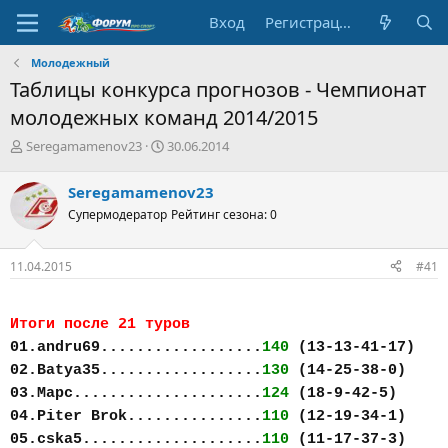
Вход
Регистрация
Молодежный
Таблицы конкурса прогнозов - Чемпионат
молодежных команд 2014/2015
А
Д
Seregamamenov23
30.06.2014
в
а
т
т
Seregamamenov23
о
а
Супермодератор
Рейтинг сезона: 0
р
н
т
а
е
ч
11.04.2015
#41
м
а
ы
л
а
Итоги после 21 туров
01.andru69..................
140
(13-13-41-17)
02.Batya35..................
130
(14-25-38-0)
03.Марс.....................
124
(18-9-42-5)
04.Piter Brok...............
110
(12-19-34-1)
05.cska5....................
110
(11-17-37-3)