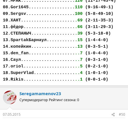
07.MPAK.....................
120
(11-17-45-4)
08.Gor1645..................
110
(9-16-49-1)
09.Sergsv...................
100
(5-8-49-10)
10.ХАНТ.....................
.69
(2-11-35-3)
11.фёдор....................
.66
(3-11-29-3)
12.СТЕПАНЫЧ.................
.39
(5-3-18-0)
13.SpartakБарнаул...........
.15
(1-4-4-0)
14.копейкин.................
.13
(0-3-5-1)
15.den_fan..................
..7
(1-0-4-0)
16.Саул.....................
..7
(0-3-1-0)
17.oriol....................
..5
(0-2-1-0)
18.SuperVlad................
..4
(1-0-1-0)
19.Rikis....................
..1
(0-0-1-0)
Seregamamenov23
Супермодератор
Рейтинг сезона: 0
07.05.2015
#50