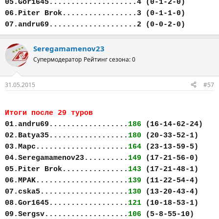
05.Gor1645....................4 (0-1-2-0)
06.Piter Brok.................3 (0-1-1-0)
07.andru69....................2 (0-0-2-0)
Seregamamenov23
Супермодератор
Рейтинг сезона: 0
31.05.2015
#57
Итоги после 29 туров
01.andru69..................
186
(16-14-62-24)
02.Batya35..................
180
(20-33-52-1)
03.Марс.....................
164
(23-13-59-5)
04.Seregamamenov23..........
149
(17-21-56-0)
05.Piter Brok...............
143
(17-21-48-1)
06.MPAK.....................
139
(11-22-54-4)
07.cska5....................
130
(13-20-43-4)
08.Gor1645..................
121
(10-18-53-1)
09.Sergsv...................
106
(5-8-55-10)