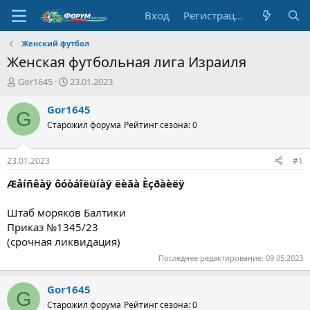
Вход
Регистрация
Женский футбол
Женская футбольная лига Израиля
А
Д
Gor1645
23.01.2023
в
а
т
т
Gor1645
G
о
а
Старожил форума
Рейтинг сезона: 0
р
н
т
а
е
ч
23.01.2023
#1
м
а
ы
л
Æåíñêàÿ ôóòáîëüíàÿ ëèãà Èçðàèëÿ
а
Штаб моряков Балтики
Приказ №1345/23
(срочная ликвидация)
Последнее редактирование:
09.05.2023
Gor1645
G
Старожил форума
Рейтинг сезона: 0