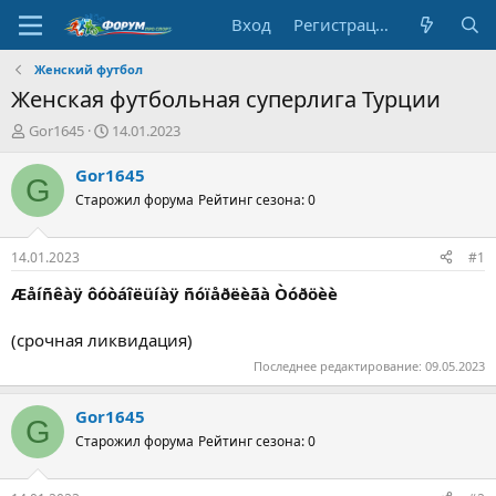
Вход
Регистрация
Женский футбол
Женская футбольная суперлига Турции
А
Д
Gor1645
14.01.2023
в
а
т
т
Gor1645
G
о
а
Старожил форума
Рейтинг сезона: 0
р
н
т
а
е
ч
14.01.2023
#1
м
а
ы
л
Æåíñêàÿ ôóòáîëüíàÿ ñóïåðëèãà Òóðöèè
а
(срочная ликвидация)
Последнее редактирование:
09.05.2023
Gor1645
G
Старожил форума
Рейтинг сезона: 0