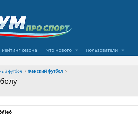
Рейтинг сезона
Что нового
Пользователи
ный футбол
Женский футбол
тболу
òáîëó