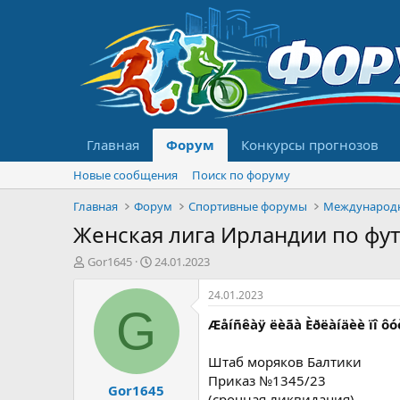
Главная
Форум
Конкурсы прогнозов
Новые сообщения
Поиск по форуму
Главная
Форум
Спортивные форумы
Международ
Женская лига Ирландии по фу
А
Д
Gor1645
24.01.2023
в
а
т
т
24.01.2023
о
а
G
Æåíñêàÿ ëèãà Èðëàíäèè ïî ôó
р
н
т
а
е
ч
Штаб моряков Балтики
м
а
Приказ №1345/23
Gor1645
ы
л
(срочная ликвидация)