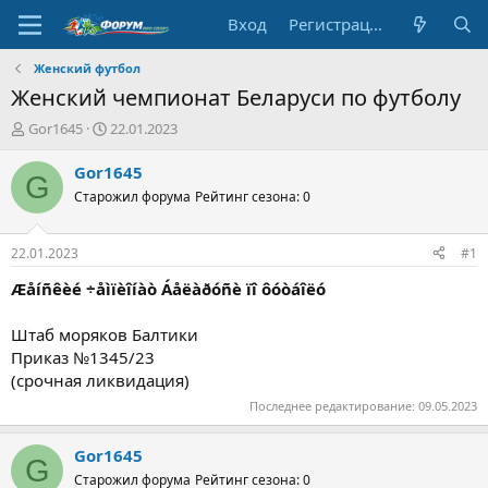
Вход
Регистрация
Женский футбол
Женский чемпионат Беларуси по футболу
А
Д
Gor1645
22.01.2023
в
а
т
т
Gor1645
G
о
а
Старожил форума
Рейтинг сезона: 0
р
н
т
а
е
ч
22.01.2023
#1
м
а
ы
л
Æåíñêèé ÷åìïèîíàò Áåëàðóñè ïî ôóòáîëó
а
Штаб моряков Балтики
Приказ №1345/23
(срочная ликвидация)
Последнее редактирование:
09.05.2023
Gor1645
G
Старожил форума
Рейтинг сезона: 0