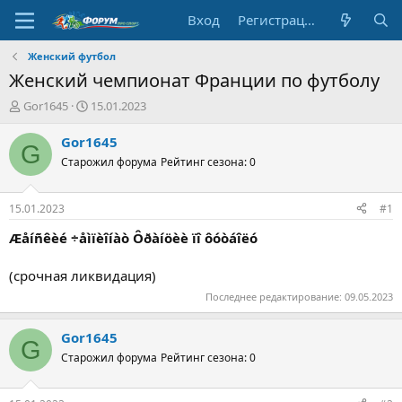
Вход
Регистрация
Женский футбол
Женский чемпионат Франции по футболу
А
Д
Gor1645
15.01.2023
в
а
т
т
Gor1645
G
о
а
Старожил форума
Рейтинг сезона: 0
р
н
т
а
е
ч
15.01.2023
#1
м
а
ы
л
Æåíñêèé ÷åìïèîíàò Ôðàíöèè ïî ôóòáîëó
а
(срочная ликвидация)
Последнее редактирование:
09.05.2023
Gor1645
G
Старожил форума
Рейтинг сезона: 0