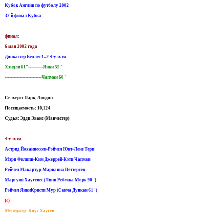
Кубок Англии по футболу 2002
32 й финал Кубка
финал:
6 мая 2002 года
Донкастер Беллес 1–2 Фулхэм
Хэндли 61"----------Янки 55 '
-------------------------Чапман 60 '
Селхерст Парк, Лондон
Посещаемость: 10,124
Судья: Эдди Эванс (Манчестер)
Фулхэм:
Астрид Йоханнессен-Рэйчел Юнт-Лене Терп
Мэри Филипп-Ким Джеррей-Кэти Чапман
Рейчел Макартур-Марианна Петтерсен
Маргунн Хаугенес (Линн Ребекка Морк 90 ')
Рэйчел ЯнкиКристи Мур (Санча Дункан 61 ')
(
c)
Менеджер: Коут Хауген