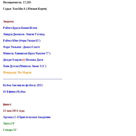
Посещаемость: 17,505
Судья: Хон Ын-А ( Южная Корея)
Эвертон:
Рэйчел Браун-Бекки Истон
Линдси Джонсон -Эмили Уэствуд
Рэйчел Юнт (Ферн Уилан 63')
Фара Уильямс -Джилл Скотт
Мишель Хинниган (Брук Чаплен 77')
Джоди Хэндли
(c)
Наташа Дауи
Toни Дугган (Мишель Эванс 111')
Менеджер: Мо Марли
-----------------------------------------------------------------
Кубок Англии по футболу 2011
41 й финал Кубка
финал:
21 мая 2011 года
Арсенал 2–0 Бристольская Академия
Литтл 19 '
Стюарт 32 '