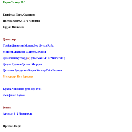
Карен Уолкер 38 '
Глэнфорд-Парк, Сканторп
Посещаемость: 1674 человека
Судья: Ян Хемли
Донкастер:
Трейси Дэвидсон-Мэнди Лоу-Луиза Райд
Мишель Джексон-Шантель Вудхед
Джиллиан Култард
(c)
(Лиссман 34" >>Чипчес 89')
Джули Гудман-Дженис Мюррей
Джоанна Броудхаст-Карен Уолкер-Гейл Борман
Менеджер: Пол Эдмундс
------------------------------------------------------------------
Кубок Англии по футболу 1995
25 й финал Кубка
финал:
Арсенал 3–2 Ливерпуль
Прентон-Парк