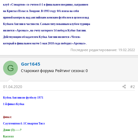
клуб «Стюартон» со счетом 4-1 в финальном поединке, сыгранном
на Кристал Пэлас в Лондоне. В 1993 году ФА взяла на себя
прямой контроль над английским женским футболом в целом и над
Кубком Англии в частности. Самым титулованным клубом турнира
является «Арсенал», на счету которого 14 побед в Кубке Англии.
Действующим обладателем Кубка Англии является «Челси»
который в финальном матче 5 мая 2018 года победил «Арсенал».
Последнее редактирование:
19.02.2022
Gor1645
G
Старожил форума
Рейтинг сезона: 0
01.04.2020
#2
Кубок Англии по футболу 1971
1 й финал Кубка
финал:
Саутгемптон 4–1Стюартон Тисл
Дэвис (3)------?
Касселл