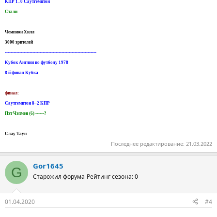
КПР 1–0 Саутгемптон
Стали
Чемпион Хилл
3000 зрителей
---------------------------------------------------------------
Кубок Англии по футболу 1978
8 й финал Кубка
финал:
Саутгемптон 8–2 КПР
Пэт Чэпмен (6) ------?
Слау Таун
Последнее редактирование:
21.03.2022
Gor1645
G
Старожил форума
Рейтинг сезона: 0
01.04.2020
#4