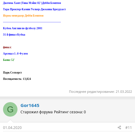
Джемма Хант (Тина Мэйпс 82')Дебби Бэмптон
Тара Проктор-Камин Уолкер-Джоанна Броудхаст
Игрок-менеджер:Дебби Бэмптон
----------------------------------------------------------------
Кубок Англии по футболу 2001
31 й финал Кубка
финал:
Арсенал 1–0 Фулем
Банкс 52'
Парк Селхерст
Посещаемость: 13,824
Последнее редактирование:
21.03.2022
Gor1645
G
Старожил форума
Рейтинг сезона: 0
01.04.2020
#11