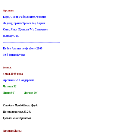
Арсенал:
Бирн, Скотт, Уайт, Асанте, Филлип
Ладлоу, Грант (Трейси 74), Карни
Смит, Янки (Дэвисон 74), Сандерсон
(Стюарт 74).
---------------------------------------------------------------
Кубок Англии по футболу 2009
39 й финал Кубка
финал:
4 мая 2009 года
Арсенал 2–1 Сандерленд
Чапман 32'
Литтл 90'----------Дугалл 90 '
Стадион Прайд Парк, Дерби
Посещаемость: 23,291
Судья: Саша Ирингова
Арсенал Дамы: