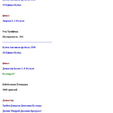
19 й финал Кубка
финал:
Эвертон 3–2 Фулхэм
Олд Траффорд
Посещаемость : 941
-----------------------------------------------------------------
Кубок Англии по футболу 1990
20 й финал Кубка
финал:
Донкастер Беллес 1–0 Фулхэм
Култард 61 '
Бейсбольная Площадка
3000 зрителей
Донкастер:
Трейси Дэвидсон-Джиллиан Култард
Дженис Мюррей-Джоанна Броудхаст