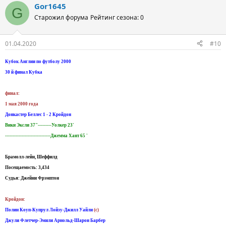
Gor1645
G
Старожил форума
Рейтинг сезона: 0
01.04.2020
#10
Кубок Англии по футболу 2000
30 й финал Кубка
финал:
1 мая 2000 года
Донкастер Беллес 1 - 2 Кройдон
Вики Эксли 37"---------Уолкер 23'
------------------------------Джемма Хант 65 '
Брамолл-лейн, Шеффилд
Посещаемость: 3,434
Судья: Джейни Фрэмптон
Кройдон:
Полин Коуп-Купрул Лойзу-Джилл Уайли
(c)
Джули Флетчер-Эмили Арнольд-Шарон Барбер