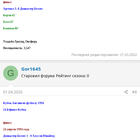
финал:
Арсенал 3–0 Донкастер Беллес
Керли 45 '
Бэлл 45'
Бэмптон 80 '
Усадьба Граунд, Оксфорд
Посещаемость: 3,547
Последнее редактирование:
21.03.2022
Gor1645
G
Старожил форума
Рейтинг сезона: 0
01.04.2020
#8
Кубок Англии по футболу 1994
24 й финал Кубка
финал:
24 апреля 1994 года
Донкастер Беллес 1 - 0 Хоусли Юнайтед