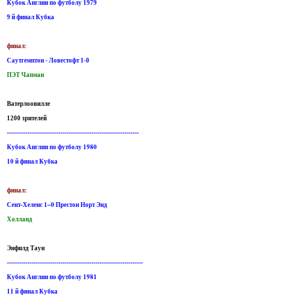
Кубок Англии по футболу 1979
9 й финал Кубка
финал:
Саутгемптон - Ловестофт 1-0
ПЭТ Чапман
Ватерлоовилле
1200 зрителей
----------------------------------------------------------------
Кубок Англии по футболу 1980
10 й финал Кубка
финал:
Сент-Хеленс 1–0 Престон Норт Энд
Холланд
Энфилд Таун
------------------------------------------------------------------
Кубок Англии по футболу 1981
11 й финал Кубка