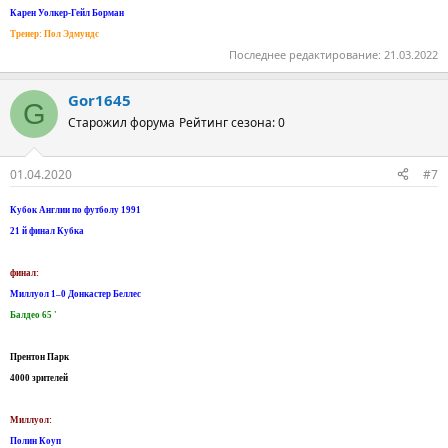
Карен Уолкер-Гейл Борман
Тренер: Пол Эдмундс
Последнее редактирование:
21.03.2022
Gor1645
G
Старожил форума
Рейтинг сезона: 0
01.04.2020
#7
Кубок Англии по футболу 1991
21 й финал Кубка
финал:
Миллуол 1–0 Донкастер Беллес
Балдео 65 '
Прентон Парк
4000 зрителей
Миллуол:
Полин Коуп