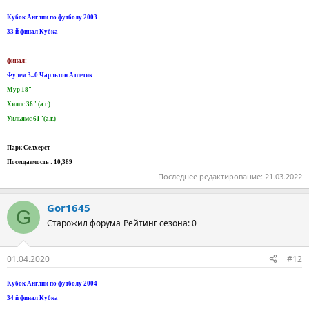
--------------------------------------------------------------
Кубок Англии по футболу 2003
33 й финал Кубка
финал:
Фулем 3–0 Чарльтон Атлетик
Мур 18"
Хиллс 36" (а.г.)
Уильямс 61"(а.г.)
Парк Селхерст
Посещаемость : 10,389
Последнее редактирование:
21.03.2022
Gor1645
G
Старожил форума
Рейтинг сезона: 0
01.04.2020
#12
Кубок Англии по футболу 2004
34 й финал Кубка