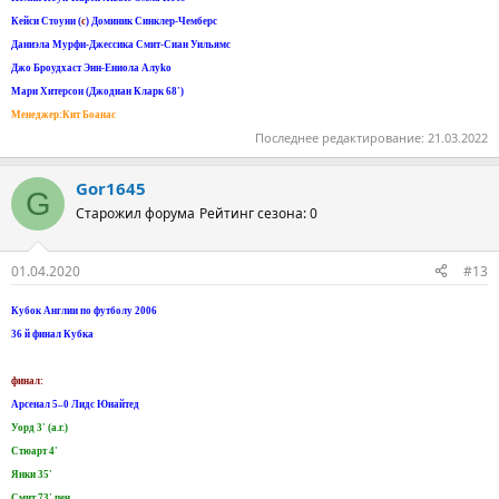
Кейси Стоуни (
c
) Доминик Синклер-Чемберс
Даниэла Мурфи-Джессика Смит-Сиан Уильямс
Джо Броудхаст Энн-Eниолa Aлуko
Мари Хитерсон (Джодиан Кларк 68')
Менеджер:Кит Боанас
Последнее редактирование:
21.03.2022
Gor1645
G
Старожил форума
Рейтинг сезона: 0
01.04.2020
#13
Кубок Англии по футболу 2006
36 й финал Кубка
финал:
Арсенал 5–0 Лидс Юнайтед
Уорд 3' (а.г.)
Стюарт 4'
Янки 35'
Смит 73' пен