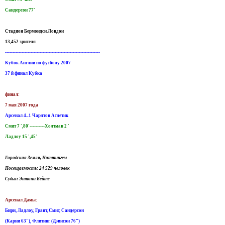
Сандерсон 77'
Стадион Бермондси.Лондон
13,452 зрителя
---------------------------------------------------------------
Кубок Англии по футболу 2007
37 й финал Кубка
финал:
7 мая 2007 года
Арсенал 4–1 Чарлтон Атлетик
Смит 7 ',80'----------Холтман 2 '
Ладлоу 15 ',45'
Городская Земля, Ноттингем
Посещаемость: 24 529 человек
Судья: Энтони Бейтс
Арсенал Дамы:
Бирн, Ладлоу, Грант, Смит, Сандерсон
(Карни 63"), Флитинг (Дэвисон 76")