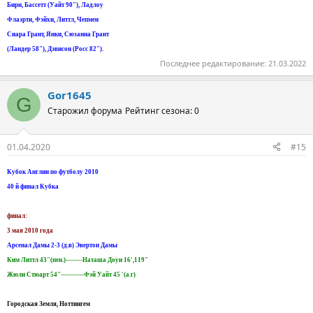
Бирн, Бассетт (Уайт 90"), Ладлоу
Флаэрти, Фэйхи, Литтл, Чепмен
Сиара Грант, Янки, Сюзанна Грант
(Ландер 58"), Дэвисон (Росс 82").
Последнее редактирование:
21.03.2022
Gor1645
G
Старожил форума
Рейтинг сезона: 0
01.04.2020
#15
Кубок Англии по футболу 2010
40 й финал Кубка
финал:
3 мая 2010 года
Арсенал Дамы 2-3 (д.в) Эвертон Дамы
Ким Литтл 43"(пен.)--------Наташа Доуи 16',119"
Жюли Стюарт 54"-----------Фэй Уайт 45 '(а.г)
Городская Земля, Ноттингем