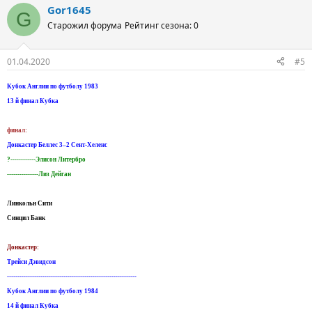
Gor1645
G
Старожил форума
Рейтинг сезона: 0
01.04.2020
#5
Кубок Англии по футболу 1983
13 й финал Кубка
финал:
Донкастер Беллес 3–2 Сент-Хеленс
?------------Элисон Литербро
---------------Лиз Дейган
Линкольн Сити
Синцил Банк
Донкастер:
Трейси Дэвидсон
--------------------------------------------------------------
Кубок Англии по футболу 1984
14 й финал Кубка