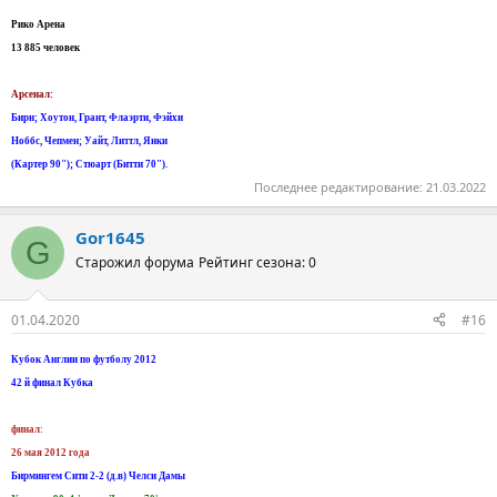
Рико Арена
13 885 человек
Арсенал:
Бирн; Хоутон, Грант, Флаэрти, Фэйхи
Ноббс, Чепмен; Уайт, Литтл, Янки
(Картер 90"); Стюарт (Битти 70").
Последнее редактирование:
21.03.2022
Gor1645
G
Старожил форума
Рейтинг сезона: 0
01.04.2020
#16
Кубок Англии по футболу 2012
42 й финал Кубка
финал:
26 мая 2012 года
Бирмингем Сити 2-2 (д.в) Челси Дамы