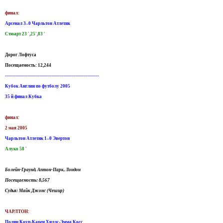
финал:
Арсенал 3–0 Чарльтон Атлетик
Стюарт 23 ',25',83 '
Дорог Лофтуса
Посещаемость: 12,244
---------------------------------------------------------------
Кубок Англии по футболу 2005
35 й финал Кубка
финал:
2 мая 2005
Чарльтон Атлетик 1–0 Эвертон
Алуко 58 '
Болейн-Граунд, Аптон-Парк, Лондон
Посещаемость: 8,567
Судья: Майк Джонс (Чешир)
ЧАРЛТОН:
Полин Коуп-Карен Хиллс-Эмма Косс