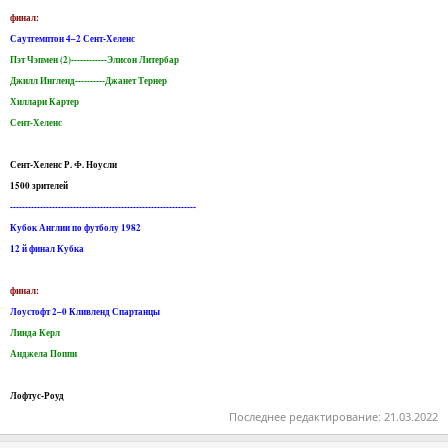
финал:
Саутгемптон 4–2 Сент-Хеленс
Пэт Чэпмен (2)------------Элисон Литербар
Джилл Ингленд----------Джанет Тернер
Хиллари Картер
Сент-Хеленс
Сент-Хеленс Р. Ф. Ноусли
1500 зрителей
--------------------------------------------------------------
Кубок Англии по футболу 1982
12 й финал Кубка
финал:
Лоустофт 2–0 Кливленд Спартанцы
Линда Керл
Анджела Поппи
Лофтус-Роуд
Последнее редактирование:
21.03.2022