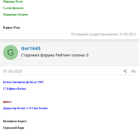
Миранда Колк
Салли Джексон
Марианна Лоуренс
Кэрроу-Роуд
Последнее редактирование:
21.03.2022
Gor1645
G
Старожил форума
Рейтинг сезона: 0
01.04.2020
#6
Кубок Англии по футболу 1987
17 й финал Кубка
финал:
Донкастер Беллес 2–0 Сент-Хеленс
Ноттингем Форест
Городской Парк