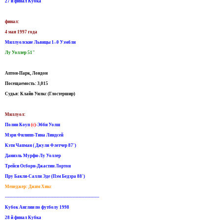
27 й финал Кубка
финал:
4 мая 1997 года
Миллуолские Львицы 1–0 Уэмбли
Лу Уоллер 51"
Аптон-Парк, Лондон
Посещаемость: 3,015
Судья: Клайв Уилкс (Глостершир)
Миллуол:
Полин Коуп
(c)
-Эбби Уолш
Мэри Филипп-Тина Линдсей
Кэти Чапман ( Джули Флетчер 87')
Даниэль Мурфи-Лу Уоллер
Трейси Осборн-Джастин Лортон
Пру Бакли-Салли Эде (Пэм Бедзра 88')
Менеджер: Джим Хикс
----------------------------------------------------------------
Кубок Англии по футболу 1998
28 й финал Кубка