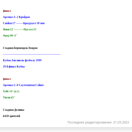
финал:
Арсенал 3–2 Кройдон
Спейси 17'--------Броудхаст 10'пен
Янки 52'-----------Пауэлл 55'
Фред 90+3"
Стадион Бермондси.Лондон
-----------------------------------------------------------------
Кубок Англии по футболу 1999
29 й финал Кубка
финал:
Арсенал 2–0 Саутгемптон Сэйнтс
Хейс 14' (а.г.)
Уитли 41"
Стадион Долины:
6450 зрителей
Последнее редактирование:
21.03.2022