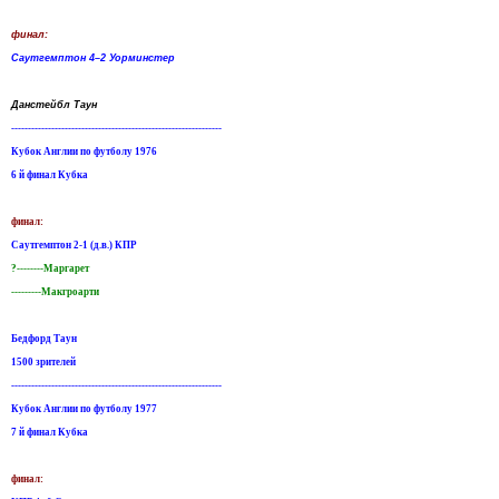
финал:
Саутгемптон 4–2 Уорминстер
Данстейбл Таун
---------------------------------------------------------------
Кубок Англии по футболу 1976
6 й финал Кубка
финал:
Саутгемптон 2-1 (д.в.) КПР
?--------Маргарет
---------Макгроарти
Бедфорд Таун
1500 зрителей
---------------------------------------------------------------
Кубок Англии по футболу 1977
7 й финал Кубка
финал: