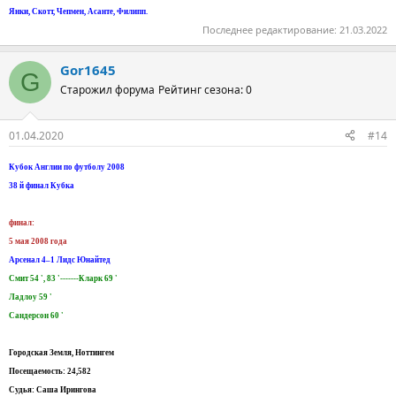
Янки, Скотт, Чепмен, Асанте, Филипп.
Последнее редактирование:
21.03.2022
Gor1645
G
Старожил форума
Рейтинг сезона: 0
01.04.2020
#14
Кубок Англии по футболу 2008
38 й финал Кубка
финал:
5 мая 2008 года
Арсенал 4–1 Лидс Юнайтед
Смит 54 ', 83 '-------Кларк 69 '
Ладлоу 59 '
Сандерсон 60 '
Городская Земля, Ноттингем
Посещаемость: 24,582
Судья: Саша Ирингова