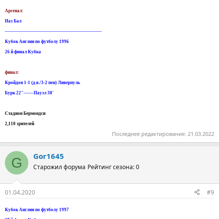
Арсенал:
Наз Бал
------------------------------------------------------------------
Кубок Англии по футболу 1996
26 й финал Кубка
финал:
Кройдон 1-1 (д.в./3-2 пен) Ливерпуль
Бурк 22"-------Пауэл 38'
Стадион Бермондси
2,110 зрителей
Последнее редактирование:
21.03.2022
Gor1645
G
Старожил форума
Рейтинг сезона: 0
01.04.2020
#9
Кубок Англии по футболу 1997