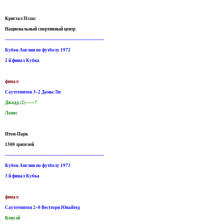
Кристал Пэлас
Национальный спортивный центр
------------------------------------------------------------------
Кубок Англии по футболу 1972
2 й финал Кубка
финал:
Саутгемптон 3–2 Дамы Ли
Джадд (2)------?
Лопес
Итон-Парк
1500 зрителей
------------------------------------------------------------------
Кубок Англии по футболу 1973
3 й финал Кубка
финал:
Саутгемптон 2–0 Вестторн Юнайтед
Кенуэй