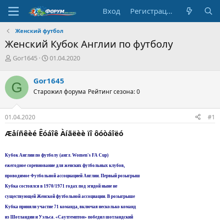
Вход
Регистрация
Женский футбол
Женский Кубок Англии по футболу
А
Д
Gor1645
01.04.2020
в
а
т
т
Gor1645
G
о
а
Старожил форума
Рейтинг сезона: 0
р
н
т
а
е
ч
01.04.2020
#1
м
а
ы
л
Æåíñêèé Êóáîê Àíãëèè ïî ôóòáîëó
а
Кубок Англии по футболу (англ. Women's FA Cup)
ежегодное соревнование для женских футбольных клубов,
проводимое Футбольной ассоциацией Англии. Первый розыгрыш
Кубка состоялся в 1970/1971 годах под эгидой ныне не
существующей Женской футбольной ассоциации. В розыгрыше
Кубка приняли участие 71 команда, включая несколько команд
из Шотландии и Уэльса. «Саутгемптон» победил шотландский