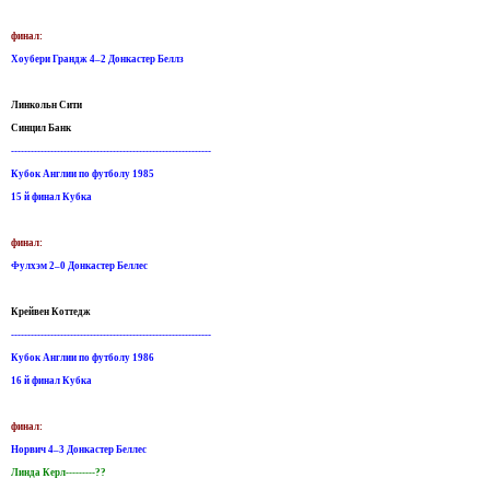
финал:
Хоубери Грандж 4–2 Донкастер Беллз
Линкольн Сити
Синцил Банк
-------------------------------------------------------------
Кубок Англии по футболу 1985
15 й финал Кубка
финал:
Фулхэм 2–0 Донкастер Беллес
Крейвен Коттедж
-------------------------------------------------------------
Кубок Англии по футболу 1986
16 й финал Кубка
финал:
Норвич 4–3 Донкастер Беллес
Линда Керл---------??