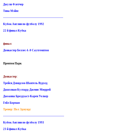
Джули Флетчер
Тина Мэйпс
----------------------------------------------------------------
Кубок Англии по футболу 1992
22 й финал Кубка
финал:
Донкастер Беллес 4–0 Саутгемптон
Прентон Парк
Донкастер:
Трейси Дэвидсон-Шантель Вудхед
Джиллиан Култард-Дженис Мюррей
Джоанна Броудхаст-Карен Уолкер
Гейл Борман
Тренер: Пол Эдмундс
-----------------------------------------------------------------
Кубок Англии по футболу 1993
23 й финал Кубка