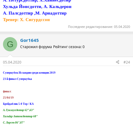
Хульда Йонсдотти, А. Кальдерон
А. Палсдоттир ,М. Арнадоттир
Тренер: Х. Сигурдссон
Последнее редактирование:
05.04.2020
Gor1645
G
Старожил форума
Рейтинг сезона: 0
05.04.2020
#24
Суперкубок Исландии среди женщин 2019
23 й финал Суперкубка
финал:
25/04/19
Брейдаблик 5-0 Тор / КА
А. Гунлаугсдотир 62",63"
Хильдур Антонсдоттир 68"
С. Ларсен 86",87"