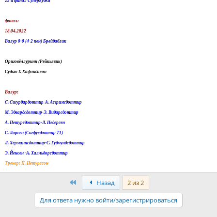
25 й финал Суперкубка
финал:
18.04.2022
Валур 0-0 (4-2 пен) Брейдаблик
Ориговёллуринн (Рейкьявик)
Судья: Г. Хафлидасон
Валур:
С. Сигурдардоттир-А. Асгримсдоттир
М. Эдвардсдоттир-Э. Видарсдоттир
А. Петурсдоттир-Л. Педерсен
С. Ларсен (Сигфусдоттир 71)
Л. Херманнсдоттир-С. Гудмундсдоттир
Э. Йенсен -А. Халльдорсдоттир
Тренер: П. Петурссон
Первый
Назад
2 из 2
Для ответа нужно войти/зарегистрироваться