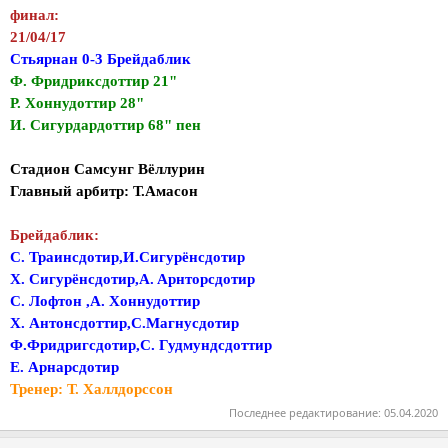
финал:
21/04/17
Стьярнан 0-3 Брейдаблик
Ф. Фридриксдоттир 21"
Р. Хоннудоттир 28"
И. Сигурдардоттир 68" пен
Стадион Самсунг Вёллурин
Главный арбитр: Т.Амасон
Брейдаблик:
С. Траинсдотир,И.Сигурёнсдотир
Х. Сигурёнсдотир,A. Aрнторсдотир
С. Лофтон ,А. Хоннудоттир
Х. Антонсдоттир,С.Магнусдотир
Ф.Фридригсдотир,С. Гудмундсдоттир
E. Арнарсдотир
Тренер: Т. Халлдорссон
Последнее редактирование:
05.04.2020