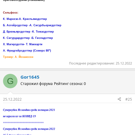
Сельфосс:
К. Маркезе-А. Кристьянсдоттир
Б. Асгейрсдоттир -А. Сигурбьернсдоттир
Д. Брюньярсдоттир -К. Томасдоттир
К. Сигурдардоттир -Б. Гисладоттир
Х. Магнусдотти- Т. Маккарти
А. Фридгейрсдоттир (Сомерс 80")
Тренер: А. Йоханссон
Последнее редактирование:
25.12.2022
Gor1645
G
Старожил форума
Рейтинг сезона: 0
25.12.2022
#25
Суперкубок Исландии среди женщин 2021
не играли из-за КОВИД-19
===========================
Суперкубок Исландии среди женщин 2022