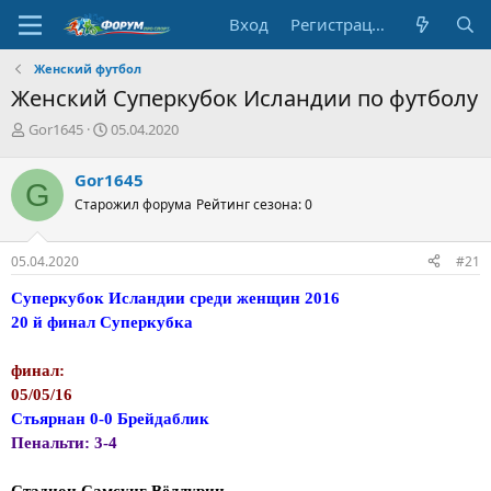
Вход
Регистрация
Женский футбол
Женский Суперкубок Исландии по футболу
А
Д
Gor1645
05.04.2020
в
а
т
т
Gor1645
G
о
а
Старожил форума
Рейтинг сезона: 0
р
н
т
а
е
ч
05.04.2020
#21
м
а
ы
л
Суперкубок Исландии среди женщин 2016
а
20 й финал Суперкубка
финал:
05/05/16
Стьярнан 0-0 Брейдаблик
Пенальти: 3-4
Стадион Самсунг Вёллурин