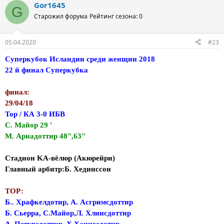
Gor1645
G
Старожил форума
Рейтинг сезона: 0
05.04.2020
#23
Суперкубок Исландии среди женщин 2018
22 й финал Суперкубка
финал:
29/04/18
Тор / КА 3-0 ИБВ
С. Майор 29 '
М. Арнадоттир 48",63"
Стадион KA-вёлюр (Акюрейри)
Главный арбитр:Б. Хединссон
ТОР:
Б.. Храфкелдотир, А. Асгримсдоттир
Б. Сьерра, С.Майор,Л. Хлинсдоттир
А. Петурсдоттир, Х.Ханнесдотир