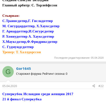
Главный арбитр: С. Торлейфссон
Стьярнан:
С.Траинсдотир,Г. Гисладоттир
М. Сигурдардоттир, Х.Хауксдотир
Г. Арнардоттир,И.Сигурсдотир
Р. Хоннудоттир А. Хауксдоттир
Х.Мауксдотир,Ф.Фридриксдотир
С. Гудмундсдоттир
Тренер: Т. Халлдорссон
Последнее редактирование:
05.04.2020
Gor1645
G
Старожил форума
Рейтинг сезона: 0
05.04.2020
#22
Суперкубок Исландии среди женщин 2017
21 й финал Суперкубка