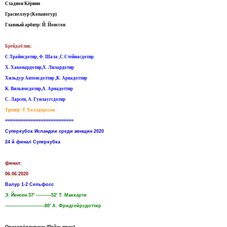
Стадион Kёринн
Грасвеллур (Копавогур)
Главный арбитр: Й. Йонссон
Брейдаблик:
С.Трайнсдотир, Ф. Шала ,С.Стейнасдотир
Х. Хаконардотир,Х. Лилардотир
Хильдур Антонсдоттир ,К. Арнадоттир
K. Вильямсдотир,А. Арнадоттир
С. Ларсен, А. Гунлаугсдотир
Тренер: Т. Халлдорссон
===========================
Суперкубок Исландии среди женщин 2020
24 й финал Суперкубка
финал:
06.06.2020
Валур 1-2 Сельфосс
Э. Йенсен 37' ----------52' Т. Маккарти
--------------------------80' А. Фридгейрсдоттир
Ориговёллуринн (Рейкьявик)