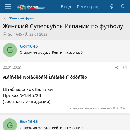
Вход
Регистрация
Женский футбол
Женский Суперкубок Испании по футболу
А
Д
Gor1645
22.01.2023
в
а
т
т
Gor1645
G
о
а
Старожил форума
Рейтинг сезона: 0
р
н
т
а
е
ч
22.01.2023
#1
м
а
ы
л
Æåíñêèé Ñóïåðêóáîê Èñïàíèè ïî ôóòáîëó
а
Штаб моряков Балтики
Приказ №1345/23
(срочная ликвидация)
Последнее редактирование:
09.05.2023
Gor1645
G
Старожил форума
Рейтинг сезона: 0