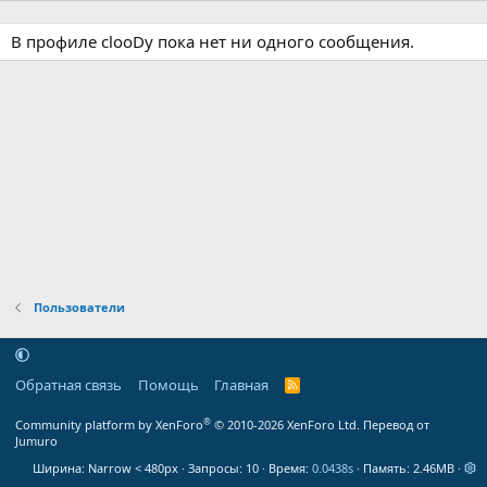
В профиле clooDy пока нет ни одного сообщения.
Пользователи
Обратная связь
Помощь
Главная
R
S
S
®
Community platform by XenForo
© 2010-2026 XenForo Ltd.
Перевод от
Jumuro
Ширина
Запросы
10
Время
0.0438s
Память
2.46MB