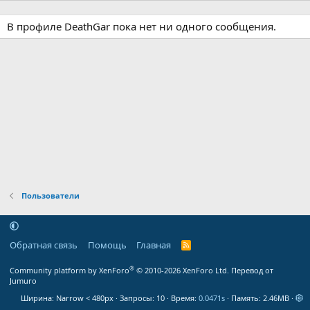
В профиле DeathGar пока нет ни одного сообщения.
Пользователи
Обратная связь
Помощь
Главная
R
S
S
®
Community platform by XenForo
© 2010-2026 XenForo Ltd.
Перевод от
Jumuro
Ширина
Запросы
10
Время
0.0471s
Память
2.46MB