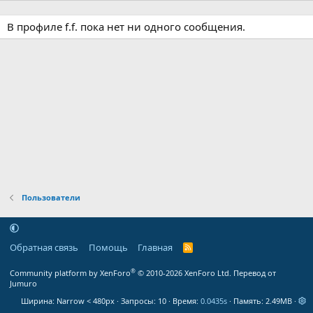
В профиле f.f. пока нет ни одного сообщения.
Пользователи
Обратная связь
Помощь
Главная
R
S
S
®
Community platform by XenForo
© 2010-2026 XenForo Ltd.
Перевод от
Jumuro
Ширина
Запросы
10
Время
0.0435s
Память
2.49MB