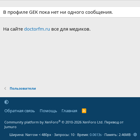
В профиле GEK пока нет ни одного сообщения.
На сайте
doctorfm.ru
все для медиков.
Пользователи
Обратная связь
Помощь
Главная
R
S
S
®
Community platform by XenForo
© 2010-2026 XenForo Ltd.
Перевод от
Jumuro
Ширина
Запросы
10
Время
0.0613s
Память
2.46MB