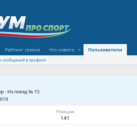
Рейтинг сезона
Что нового
Пользователи
к сообщений в профиле
ер
·
Из
поезд № 72
2010
Реакции
141