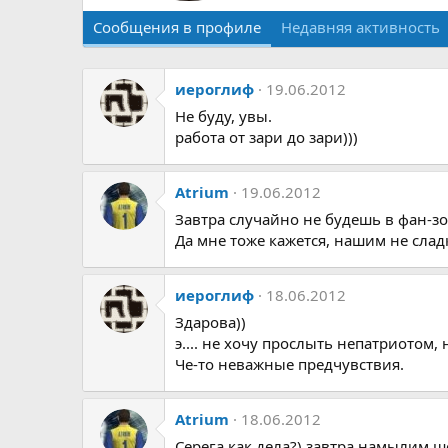
Сообщения в профиле
Недавняя активность
иероглиф
19.06.2012
Не буду, увы.
работа от зари до зари)))
Atrium
19.06.2012
Завтра случайно не будешь в фан-з
Да мне тоже кажется, нашим не слад
иероглиф
18.06.2012
Здарова))
э.... не хочу прослыть непатриотом, но..
Че-то неважные предчувствия.
Atrium
18.06.2012
Серега как дела?) завтра намылим ш