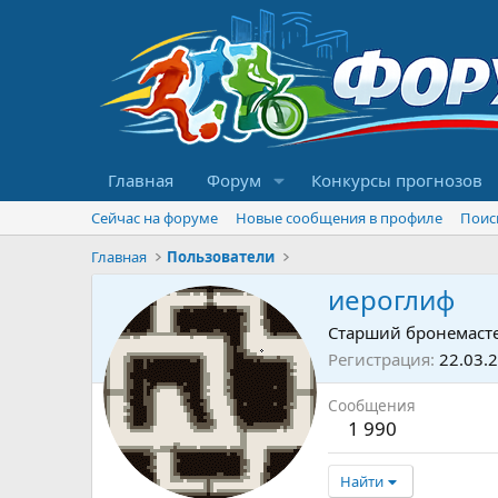
Главная
Форум
Конкурсы прогнозов
Сейчас на форуме
Новые сообщения в профиле
Поис
Главная
Пользователи
иероглиф
Старший бронемаст
Регистрация
22.03.
Сообщения
1 990
Найти