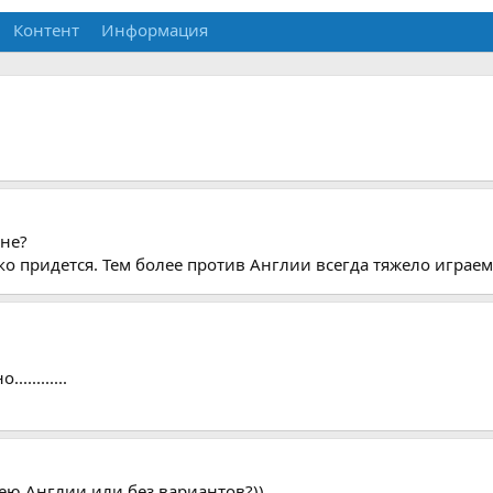
Контент
Информация
оне?
ко придется. Тем более против Англии всегда тяжело играем
..........
ею Англии или без вариантов?))