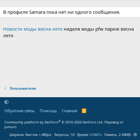
В профиле Samara пока нет ни одного сообщения.
Новости моды весна лето
неделя моды pfw париж весна
лето
Пользователи
Обратная связь
Помощь
Главная
R
S
S
®
Community platform by XenForo
© 2010-2026 XenForo Ltd.
Перевод от
Jumuro
Ширина
Запросы
10
Время
0.0487s
Память
2.49MB