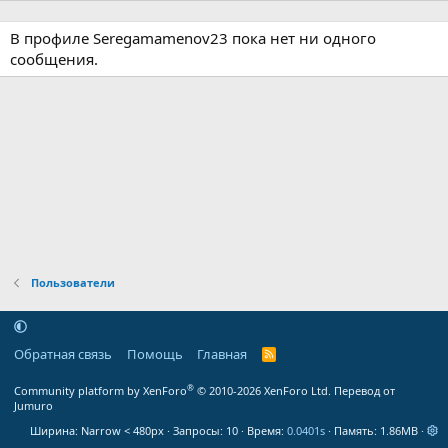
В профиле Seregamamenov23 пока нет ни одного
сообщения.
Пользователи
Обратная связь
Помощь
Главная
R
S
S
®
Community platform by XenForo
© 2010-2026 XenForo Ltd.
Перевод от
Jumuro
Ширина
Запросы
10
Время
0.0401s
Память
1.86MB