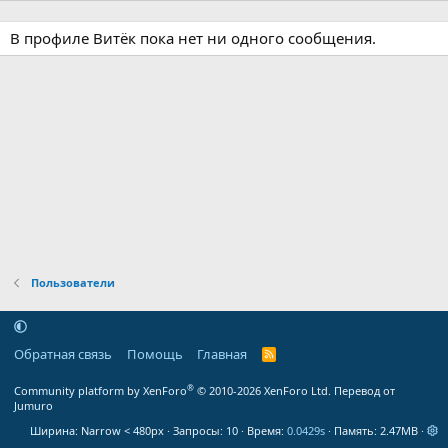
В профиле Витёк пока нет ни одного сообщения.
Пользователи
Обратная связь
Помощь
Главная
R
S
S
®
Community platform by XenForo
© 2010-2026 XenForo Ltd.
Перевод от
Jumuro
Ширина
Запросы
10
Время
0.0429s
Память
2.47MB