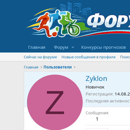
Главная
Форум
Конкурсы прогнозов
Сейчас на форуме
Новые сообщения в профиле
Поис
Главная
Пользователи
Zyklon
Z
Новичок
Регистрация
14.08.
Последняя активнос
Сообщения
1