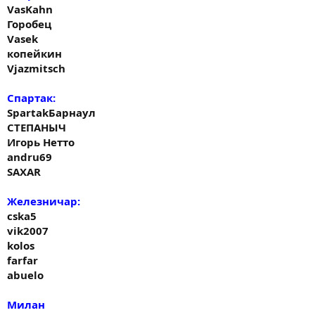
VasKahn
Горобец
Vasek
копейкин
Vjazmitsch
Спартак:
SpartakБарнаул
СТЕПАНЫЧ
Игорь Нетто
andru69
SAXAR
Железничар:
cska5
vik2007
kolos
farfar
abuelo
Милан