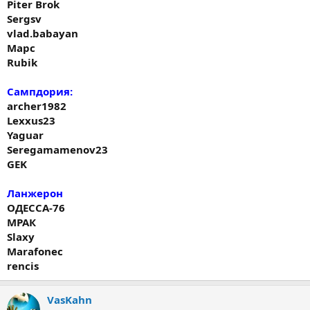
Piter Brok
Sergsv
vlad.babayan
Марс
Rubik
Сампдория:
archer1982
Lexxus23
Yaguar
Seregamamenov23
GEK
Ланжерон
ОДЕССА-76
МРАК
Slaxy
Marafonec
rencis
VasKahn