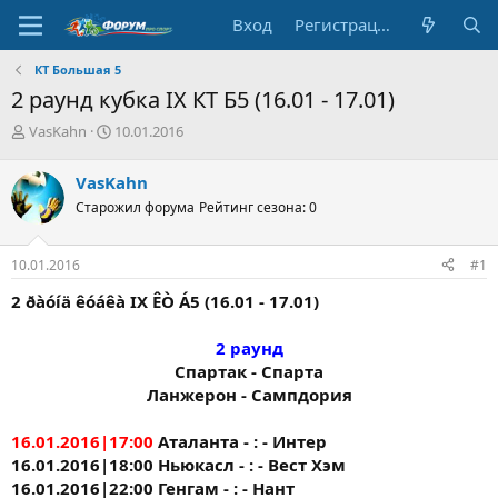
Вход
Регистрация
КТ Большая 5
2 раунд кубка IX КТ Б5 (16.01 - 17.01)
А
Д
VasKahn
10.01.2016
в
а
т
т
VasKahn
о
а
Старожил форума
Рейтинг сезона: 0
р
н
т
а
е
ч
10.01.2016
#1
м
а
ы
л
2 ðàóíä êóáêà IX ÊÒ Á5 (16.01 - 17.01)
а
2 раунд
Спартак - Спарта
Ланжерон - Сампдория​
16.01.2016|17:00
Аталанта - : - Интер
16.01.2016|18:00 Ньюкасл - : - Вест Хэм
16.01.2016|22:00 Генгам - : - Нант