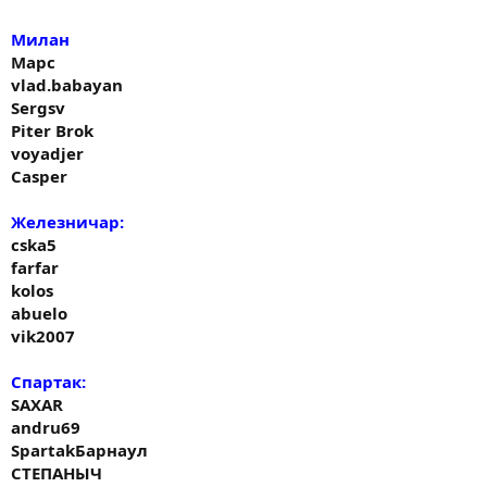
Милан
Марс
vlad.babayan
Sergsv
Piter Brok
voyadjer
Casper
Железничар:
cska5
farfar
kolos
abuelo
vik2007
Спартак:
SAXAR
andru69
SpartakБарнаул
СТЕПАНЫЧ