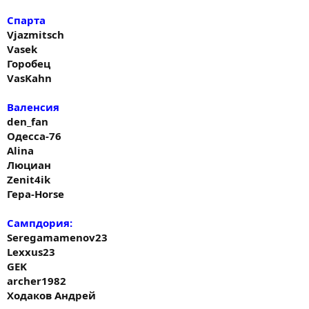
Спарта
Vjazmitsch
Vasek
Горобец
VasKahn
Валенсия
den_fan
Одесса-76
Alina
Люциан
Zenit4ik
Гера-Horse
Сампдория:
Seregamamenov23
Lexxus23
GEK
archer1982
Ходаков Андрей