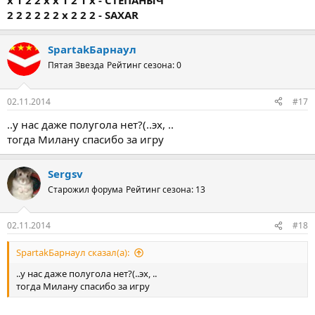
х 1 2 2 х х 1 2 1 х - СТЕПАНЫЧ
2 2 2 2 2 2 x 2 2 2 - SAXAR
SpartakБарнаул
Пятая Звезда
Рейтинг сезона: 0
02.11.2014
#17
..у нас даже полугола нет?(..эх, ..
тогда Милану спасибо за игру
Sergsv
Старожил форума
Рейтинг сезона: 13
02.11.2014
#18
SpartakБарнаул сказал(а):
..у нас даже полугола нет?(..эх, ..
тогда Милану спасибо за игру