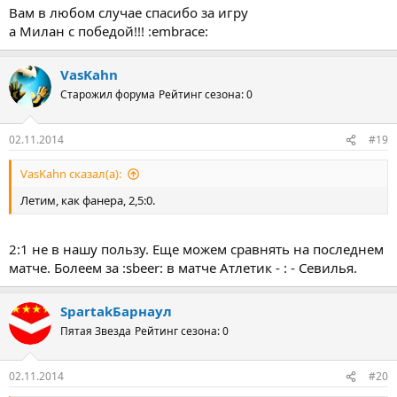
Вам в любом случае спасибо за игру
а Милан с победой!!! :embrace:
VasKahn
Старожил форума
Рейтинг сезона: 0
02.11.2014
#19
VasKahn сказал(а):
Летим, как фанера, 2,5:0.
2:1 не в нашу пользу. Еще можем сравнять на последнем
матче. Болеем за :sbeer: в матче Атлетик - : - Севилья.
SpartakБарнаул
Пятая Звезда
Рейтинг сезона: 0
02.11.2014
#20