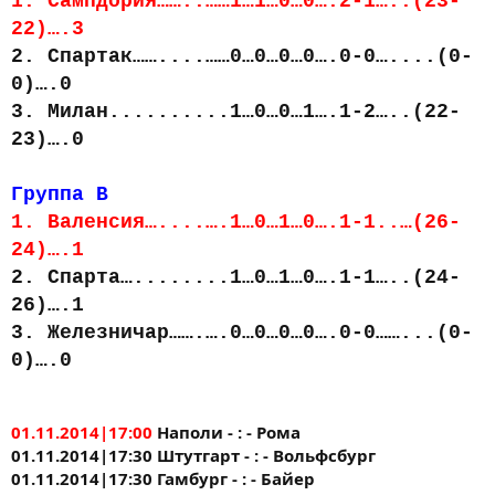
1. Сампдория……..……1…1…0…0….2-1…..(23-
22)….3
2. Спартак……....……0…0…0…0….0-0…....(0-
0)….0
3. Милан..........1…0…0…1….1-2…..(22-
23)….0
Группа В
1. Валенсия…....….1…0…1…0….1-1..…(26-
24)….1
2. Спарта…........1…0…1…0….1-1…..(24-
26)….1
3. Железничар…….….0…0…0…0….0-0……...(0-
0)….0
01.11.2014|17:00
Наполи - : - Рома
01.11.2014|17:30 Штутгарт - : - Вольфсбург
01.11.2014|17:30 Гамбург - : - Байер