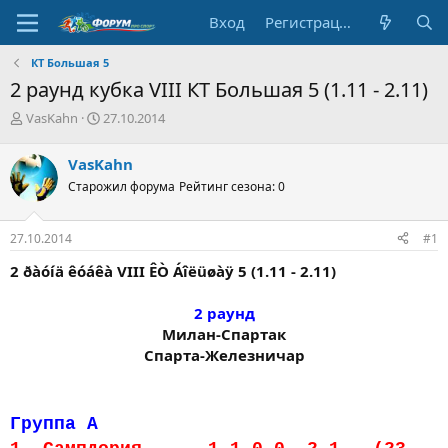
Вход
Регистрация
КТ Большая 5
2 раунд кубка VIII КТ Большая 5 (1.11 - 2.11)
А
Д
VasKahn
27.10.2014
в
а
т
т
VasKahn
о
а
Старожил форума
Рейтинг сезона: 0
р
н
т
а
е
ч
27.10.2014
#1
м
а
ы
л
2 ðàóíä êóáêà VIII ÊÒ Áîëüøàÿ 5 (1.11 - 2.11)
а
2 раунд
Милан-Спартак
Спарта-Железничар​
Группа А