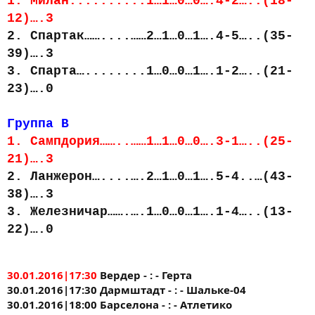
1. Милан..........1…1…0…0….4-2…..(18-
12)….3
2. Спартак……....……2…1…0…1….4-5…..(35-
39)….3
3. Спарта…........1…0…0…1….1-2…..(21-
23)….0
Группа В
1. Сампдория……..……1…1…0…0….3-1…..(25-
21)….3
2. Ланжерон…....….2…1…0…1….5-4..…(43-
38)….3
3. Железничар…….….1…0…0…1….1-4…..(13-
22)….0
30.01.2016|17:30
Вердер - : - Герта
30.01.2016|17:30 Дармштадт - : - Шальке-04
30.01.2016|18:00 Барселона - : - Атлетико