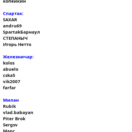
копейкин
Спартак:
SAXAR
andru69
SpartakБарнаул
СТЕПАНЫЧ
Игорь Нетто
Железничар:
kolos
abuelo
cska5
vik2007
farfar
Милан
Rubik
vlad.babayan
Piter Brok
Sergsv
Марс