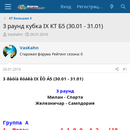
Вход
Регистрация
КТ Большая 5
3 раунд кубка IX КТ Б5 (30.01 - 31.01)
А
Д
VasKahn
26.01.2016
в
а
т
т
VasKahn
о
а
Старожил форума
Рейтинг сезона: 0
р
н
т
а
е
ч
26.01.2016
#1
м
а
ы
л
3 ðàóíä êóáêà IX ÊÒ Á5 (30.01 - 31.01)
а
3 раунд
Милан - Спарта
Железничар - Сампдория​
Группа А