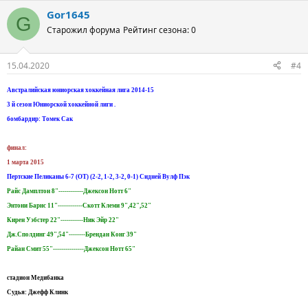
Gor1645
G
Старожил форума
Рейтинг сезона: 0
15.04.2020
#4
Австралийская юниорская хоккейная лига 2014-15
3 й сезон Юниорской хоккейной лиги .
бомбардир: Томек Сак
финал:
1 марта 2015
Пертские Пеликаны 6-7 (ОТ) (2-2, 1-2, 3-2, 0-1) Сидней Вулф Пэк
Райс Дамплтон 8"------------Джексон Нотт 6"
Энтони Барнс 11"------------Скотт Клеми 9",42",52"
Кирен Уэбстер 22"-----------Ник Эйр 22"
Дж.Сполдинг 49",54"--------Брендан Конг 39"
Райан Смит 55"---------------Джексон Нотт 65"
стадион Медибанка
Судья: Джефф Клинк