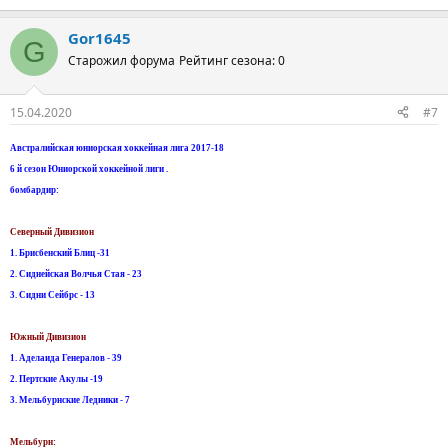
Gor1645
G
Старожил форума
Рейтинг сезона: 0
15.04.2020
#7
Австралийская юниорская хоккейная лига 2017-18
6 й сезон Юниорской хоккейной лиги .
бомбардир:
Северный Дивизион
1. Брисбенский Блиц -31
2. Сиднейская Волчья Стая - 23
3. Сидни Сейбрс - 13
Южный Дивизион
1. Аделаида Генералов - 39
2. Пертские Акулы -19
3. Мельбурнские Ледники - 7
Мельбурн: