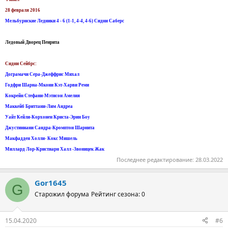
28 февраля 2016
Мельбурнские Ледники 4 - 6 (1-1, 4-4, 4-6) Сидни Саберс
Ледовый Дворец Пенрита
Сидни Сейбрс:
Дограмачи Сера-Джеффрис Михал
Годфри Шарна-Мкони Кэт-Харви Реми
Кокрейн Стефани-Мэтисон Амелия
Маккейб Бриттани-Лим Андреа
Уайт Кейли-Корхонен Криста-Эрин Боу
Джустиниани Сандра-Кромптон Шарнита
Макфадден Холли- Кокс Мишель
Миллард Лор-Кристиарн Халл -Звоницек Жак
Последнее редактирование:
28.03.2022
Gor1645
G
Старожил форума
Рейтинг сезона: 0
15.04.2020
#6