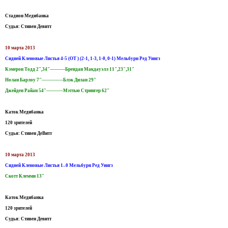
Стадион Медибанка
Судья: Стивен Девитт
10 марта 2013
Сидней Кленовые Листья 4-5 (OT ) (2-1, 1-3, 1-0, 0-1) Мельбурн Ред Уингз
Кэмерон Тодд 2",34"----------Брендан Макдауэлл 11",23",31"
Нолан Барлоу 7"--------------Блэк Дилан 29"
Джейден Райан 54"-----------Мэттью Стрингер 62"
Каток Медибанка
120 зрителей
Судья: Стивен ДеВитт
10 марта 2013
Сидней Кленовые Листья 1–0 Мельбурн Ред Уингз
Скотт Клемми 13"
Каток Медибанка
120 зрителей
Судья: Стивен Девитт