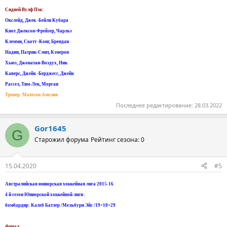
Сидней Вулф Пэк:
Окслейд, Джек -Бейли Кубара
Kнот Джексон-Фрейзер, Чарльз
Клемми, Скотт -Конг, Брендан
Надин, Патрик-Смит, Кэмерон
Хьюз, Джонатан-Воздух, Ник
Каверс, Джейк -Берджесс, Джейк
Рассел, Тим-Лек, Морган
Тренер: Матесон Амелия
Последнее редактирование:
28.03.2022
Gor1645
G
Старожил форума
Рейтинг сезона: 0
15.04.2020
#5
Австралийская юниорская хоккейная лига 2015-16
4 й сезон Юниорской хоккейной лиги .
бомбардир: Калеб Батлер /Мельбурн Эйс /19+10=29
Финал