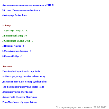
Австралийская юниорская хоккейная лига 2016-17
5 й сезон Юниорской хоккейной лиги .
бомбардир: Райан Фолл
таблица:
1.Аделаида Генералы - 12
2.Брисбенский Блиц - 10
3.Сиднейская Волчья Стая - 5
4.Пертские Акулы - 3
5.Мельбурнские Ледники - 3
6.Сидней Сейбрс - 3
Аделаида:
Глен Форбс-Чарли Рэгг-Захари Бойл
Кайл Кларк-Джордан Гейер-Деймон Хоад
Джордон Брант-Кайл Кольер-Джейк Райли
Тед Фабиджан-Райан Фолл -Дилан Папа
Амвросий Фостер-Мат Гаскин
Аарон Грабб-Марсель МакГинесс
Реми МакГинесс -Брэндон Тейлор
Последнее редактирование:
28.03.2022