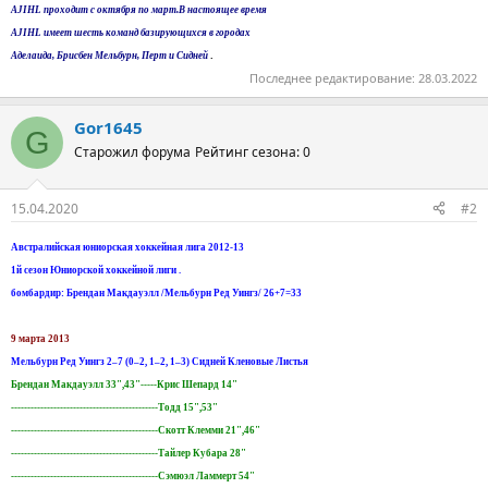
AJIHL проходит с октября по март.В настоящее время
AJIHL имеет шесть команд базирующихся в городах
.
Аделаида, Брисбен Мельбурн, Перт и Сидней
Последнее редактирование:
28.03.2022
Gor1645
G
Старожил форума
Рейтинг сезона: 0
15.04.2020
#2
Австралийская юниорская хоккейная лига 2012-13
1й сезон Юниорской хоккейной лиги .
бомбардир: Брендан Макдауэлл /Мельбурн Ред Уингз/ 26+7=33
9 марта 2013
Мельбурн Ред Уингз 2–7 (0–2, 1–2, 1–3) Сидней Кленовые Листья
Брендан Макдауэлл 33",43"-----Крис Шепард 14"
---------------------------------------------Тодд 15",53"
---------------------------------------------Скотт Клемми 21",46"
---------------------------------------------Тайлер Кубара 28"
---------------------------------------------Сэмюэл Ламмерт 54"