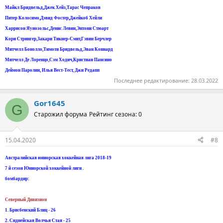
Майкл Бридвельд,Джек Хейз,Тарас Чепраков
Питер Колосимо,Дэвид Фостер,Джейкоб Хейли
Харрисон Яунозольс,Денис Левин,Энтони Стюарт
Кори Стрингер,Закари Тикнер-Смит,Гэвин Берчлер
Митчелл Бонолло,Тимоти Бридвельд,Эван Коннард
Митчелл Де Лоренцо,Сэм Ходич,Кристиан Пансино
Деймон Паролин, Илья Вест-Тест, Джи Редапп
Последнее редактирование:
28.03.2022
Gor1645
G
Старожил форума
Рейтинг сезона: 0
15.04.2020
#8
Австралийская юниорская хоккейная лига 2018-19
7 й сезон Юниорской хоккейной лиги .
бомбардир:
Северный Дивизион
1. Брисбенский Блиц - 26
2. Сиднейская Волчья Стая - 25