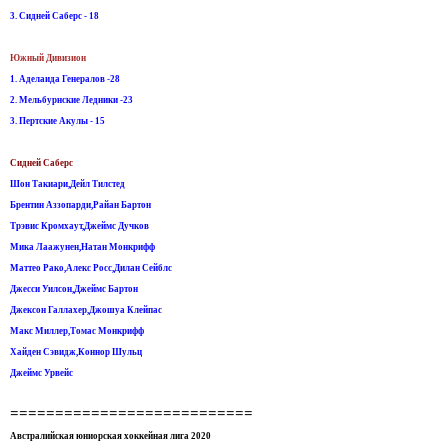
3. Сидней Саберс - 18
Южный Дивизион
1. Аделаида Генералов -28
2. Мельбурнские Ледники -23
3. Пертские Акулы - 15
Сидней Саберс
Шон Такиари,Дейл Тилстед
Брентин Аззопарди,Райан Бартон
Трэвис Кромхаут,Джеймс Дучков
Мика Лаажунен,Натан Монкрифф
Маттео Рако,Алекс Росс,Дилан Сейблс
Джесси Уилсон,Джеймс Бартон
Джексон Галлахер,Джошуа Клейпас
Макс Миллер,Томас Монкрифф
Хайден Сэвидж,Коннор Шульц
Джеймс Урвейс
===========================
Австралийская юниорская хоккейная лига 2020