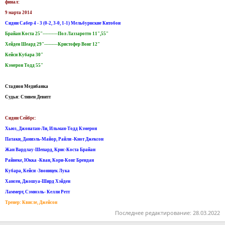
финал:
9 марта 2014
Сидни Сабер 4 - 3 (0-2, 3-0, 1-1) Мельбурнские Китобои
Брайан Коста 25"----------Пол Лаззаротто 11",55"
Хейден Шеард 29"---------Кристофер Вонг 12"
Кейси Кубара 30"
Кэмерон Тодд 55"
Стадион Медибанка
Судья: Стивен Девитт
Сидни Сейбрс:
Хьюз, Джонатан-Ли, Ильман-Тодд Кэмерон
Патаки, Даниэль-Майор, Райли -Kнот Джексон
Жан Вардлау-Шепард, Крис-Коста Брайан
Райнеке, Юкка -Кван, Кори-Конг Брендан
Кубара, Кейси -Звоницек Лука
Хансен, Джошуа-Ширд Хэйден
Ламмерт, Сэмюэль- Келли Ретт
Тренер: Квисле, Джейсон
Последнее редактирование:
28.03.2022