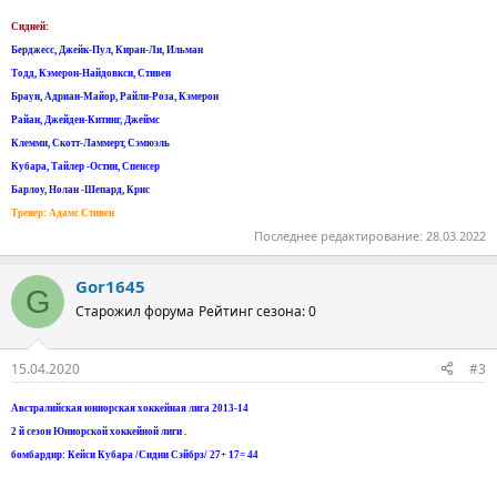
Сидней:
Берджесс, Джейк-Пул, Киран-Ли, Ильман
Тодд, Кэмерон-Найдовкси, Стивен
Браун, Адриан-Майор, Райли-Роза, Кэмерон
Райан, Джейден-Китинг, Джеймс
Клемми, Скотт-Ламмерт, Сэмюэль
Кубара, Тайлер -Остин, Спенсер
Барлоу, Нолан -Шепард, Крис
Тренер: Адамс Стивен
Последнее редактирование:
28.03.2022
Gor1645
G
Старожил форума
Рейтинг сезона: 0
15.04.2020
#3
Австралийская юниорская хоккейная лига 2013-14
2 й сезон Юниорской хоккейной лиги .
бомбардир: Кейси Кубара /Сидни Сэйбрз/ 27+ 17= 44