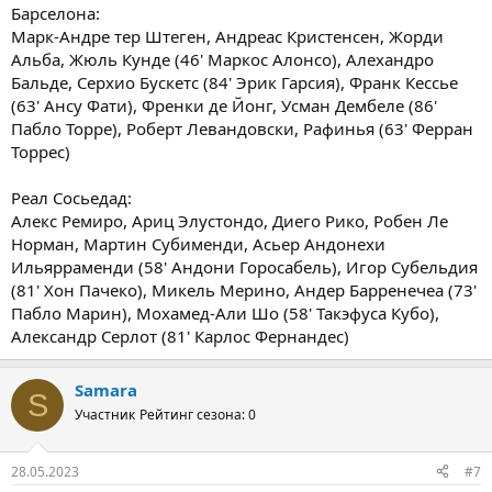
Барселона:
Марк-Андре тер Штеген, Андреас Кристенсен, Жорди
Альба, Жюль Кунде (46' Маркос Алонсо), Алехандро
Бальде, Серхио Бускетс (84' Эрик Гарсия), Франк Кессье
(63' Ансу Фати), Френки де Йонг, Усман Дембеле (86'
Пабло Торре), Роберт Левандовски, Рафинья (63' Ферран
Торрес)
Реал Сосьедад:
Алекс Ремиро, Ариц Элустондо, Диего Рико, Робен Ле
Норман, Мартин Субименди, Асьер Андонехи
Ильярраменди (58' Андони Горосабель), Игор Субельдия
(81' Хон Пачеко), Микель Мерино, Андер Барренечеа (73'
Пабло Марин), Мохамед-Али Шо (58' Такэфуса Кубо),
Александр Серлот (81' Карлос Фернандес)
Samara
S
Участник
Рейтинг сезона: 0
28.05.2023
#7