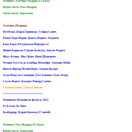
Чемпион -Атлетико Мадрид (11-й раз)
Второе место- Реал Мадрид
Третье место- Барселона
Атлетико (Мадрид):
Ян Облак ;Киран Триппьер , Стефан Савич
Ренан Лоди-Марио Эрмосо,Маркос Льоренте
Коке Хорхе Ресурексьон Меродио
(к)
Янник Карраско-Серхио Камельо, Анхель Корреа
Жоау Феликс -Иво Грбич -Иван Шапоньич
Фелипе Аугусто де Алмейда Монтейро- Антонио Мойя
Витоло Виктор Мачин Перес, Херман Валера
Хуан Мануэль Санабрия ,Хосе Хименес-Тома Лемар
Сауль Ньигес Эсклапес-Рикард Санчес
Главный тренер - Диего Симеоне
===========================
Чемпионат Испании по футболу 2022
91 й сезон Ла Лиги
Бомбардир :Карим Бензема (27 мячей)
Чемпион- Реал Мадрид (35-й раз)
Второе место- Барселона