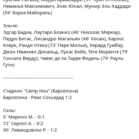
Неманья Максимович, Энес Юнал, Мунир Эль-Хаддади
(56' Борха Майораль)
Эльче:
Эдгар Бадиа, Лаутаро Бланко (46' Николас Меркау),
Педро Бигас, Лисандро Магальян (46' Хосан), Карлос
Клерк, Рэнди Нтека (73' Пере Милья), Херард Гумбау,
Джон Нванкво Дональд, Лукас Бойе, Тете Моренте (79'
Гонсало Верду), Чавес де ла Торре Фидель (79' Рауль
Гути)
---------------------------------------------
Стадион "Camp Nou" (Барселона)
Барселона - Реал Сосьедад 1:2
Голы:
5` Мерино М. - 0:1
72` Серлот А. - 0:2
90` Левандовски Р. - 1:2