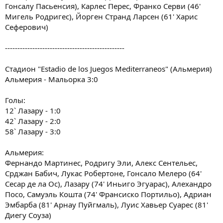
Гонсалу Пасьенсия), Карлес Перес, Франко Серви (46'
Мигель Родригес), Йорген Странд Ларсен (61' Харис
Сеферович)
------------------------------------------------
Стадион "Estadio de los Juegos Mediterraneos" (Альмерия)
Альмерия - Мальорка 3:0
Голы:
12` Лазару - 1:0
42` Лазару - 2:0
58` Лазару - 3:0
Альмерия:
Фернандо Мартинес, Родригу Эли, Алекс Сентельес,
Срджан Бабич, Лукас Робертоне, Гонсало Мелеро (64'
Сесар де ла Ос), Лазару (74' Иньиго Эгуарас), Алехандро
Посо, Самуэль Кошта (74' Франсиско Портильо), Адриан
Эмбарба (81' Арнау Пуйгмаль), Луис Хавьер Суарес (81'
Диегу Соуза)