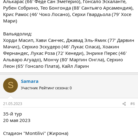
Алькарас (66' Феде Сан Эметерио), Гонсало Эскаланте,
Рубен Собрино, Тео Бонгонда (88' Сантьяго Арсамендия),
Крис Рамос (46' Чоко Лосано), Серхи Гвардьола (79' Хосе
Мари)
Вальядолид:
Хорди Масип, Хави Санчес, Джавад Эль-Ямик (77' Дарвин
Мачис), Серхио Эскудеро (46' Лукас Оласа), Хоакин
Фернандес, Лукас Роза (72' Кенеди), Энрике Перес (46'
Альваро Агуадо), Мончу (80’ Мартин Онгла), Серхио
Леон (65' Гонсало Плата), Кайл Ларин
Samara
S
Участник
Рейтинг сезона: 0
21.05.2023
#6
35-й тур
20 мая 2023
Стадион "Montilivi" (Жирона)