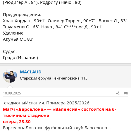
(Рюдигер А., 81), Родригу (Начо , 80)
Предупреждения:
Хоан Хордан , 90+1’. Оливер Торрес , 90+7’ - Васкес Л., 33’.
Тшуамени О., 65’. Начо , 84’. С****ьос Д., 90+1’
Удаление:
Акунья М., 83’
Судья:
Градо (Испания)
MACLAUD
Старожил форума
Рейтинг сезона: 115
10.09.2025
#8
стадионыИспания. Примера 2025/2026
Матч «Барселона» — «Валенсия» состоится на 6-
тысячном стадионе
вчера, 23:30
БарселонаЛоготип футбольный клуб Барселона-:-