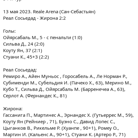
13 мая 2023. Reale Arena (Сан-Себастьян)
Реал Сосьедад - Жирона 2:2
Голы:
Ойярсабаль М., 5 - с пенальти (1:0)
Сильва Д., 24 (2:0)
Коуту Ян, 37 (2:1)
Стуани К., 45+3 (2:2)
Реал Сосьедад:
Ремиро А., Айен Муньос , Горосабель А., Ле Норман Р.,
Субименди М., Субельдия И. (Пачеко Х., 63), Мерино М.,
Кубо Т., Сильва Д., Ойярсабаль М. (Барренечеа А., 63),
Серлот А. (Фернандес К., 81)
Жирона:
Гассанига П., Мартинес А., Эрнандес Х. (Гутьеррес М., 59),
Коуту Ян (Рейниер , 71), Буэно С., Давид Лопес С.,
Цыганков В., Рикельме Р. (Хуанпе , 90+1), Ромеу О.,
Мартин И. (Кальенс А., 90+1), Стуани К. (Артеро Р., 71)