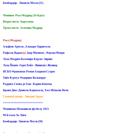
Бомбардир : Лионель Месси (25)
Чемпион -Реал Мадрид (34-й раз)
Второе место- Барселона
Третье место- Атлетико Мадрид
Реал (Мадрид):
Альфонс Ареола ;Альваро Одриосола
Рафаэль Варан
(к)
Эдер Милитао , Ферлан Менди
Лука Модрич-Каземиро Карлос Энрике
Лука Йович -Гарет Бэйл --Винисиус Жуниор
ИСКО Франсиско Роман Аларкон Суарес
Тибо Куртуа-Федерико Вальверде
Родриго Силва де Гоис -Карим Бензема
Браим Диас-Даниэль Карвахаль, Хосе Игнасио Начо
Главный тренер - Зинедин Зидан
===========================
Чемпионат Испании по футболу 2021
90 й сезон Ла Лиги
Бомбардир :Лионель Месси (30)