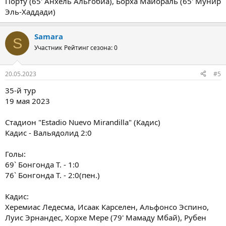
Порту (65' Анхель Альгобиа), Борха Майораль (65' Мунир
Эль-Хаддади)
Samara
S
Участник
Рейтинг сезона: 0
20.05.2023
#5
35-й тур
19 мая 2023
Стадион "Estadio Nuevo Mirandilla" (Кадис)
Кадис - Вальядолид 2:0
Голы:
69` Бонгонда Т. - 1:0
76` Бонгонда Т. - 2:0(пен.)
Кадис:
Херемиас Ледесма, Исаак Карселeн, Альфонсо Эспино,
Луис Эрнандес, Хорхе Мере (79' Мамаду Мбай), Рубен