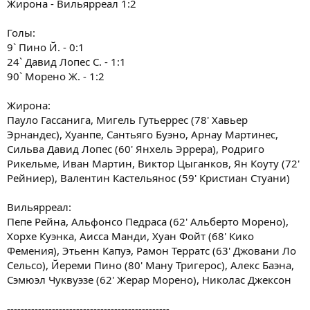
Жирона - Вильярреал 1:2
Голы:
9` Пино Й. - 0:1
24` Давид Лопес С. - 1:1
90` Морено Ж. - 1:2
Жирона:
Пауло Гассанига, Мигель Гутьеррес (78' Хавьер
Эрнандес), Хуанпе, Сантьяго Буэно, Арнау Мартинес,
Сильва Давид Лопес (60' Янхель Эррера), Родриго
Рикельме, Иван Мартин, Виктор Цыганков, Ян Коуту (72'
Рейниер), Валентин Кастельянос (59' Кристиан Стуани)
Вильярреал:
Пепе Рейна, Альфонсо Педраса (62' Альберто Морено),
Хорхе Куэнка, Аисса Манди, Хуан Фойт (68' Кико
Фемения), Этьенн Капуэ, Рамон Терратс (63' Джовани Ло
Сельсо), Йереми Пино (80' Ману Тригерос), Алекс Баэна,
Сэмюэл Чуквуэзе (62' Жерар Морено), Николас Джексон
-----------------------------------------------