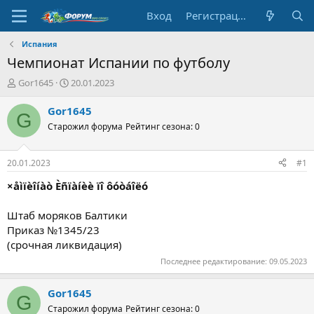
Вход
Регистрация
Испания
Чемпионат Испании по футболу
А
Д
Gor1645
20.01.2023
в
а
т
т
Gor1645
G
о
а
Старожил форума
Рейтинг сезона: 0
р
н
т
а
е
ч
20.01.2023
#1
м
а
ы
л
×åìïèîíàò Èñïàíèè ïî ôóòáîëó
а
Штаб моряков Балтики
Приказ №1345/23
(срочная ликвидация)
Последнее редактирование:
09.05.2023
Gor1645
G
Старожил форума
Рейтинг сезона: 0