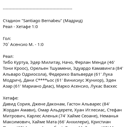
-------------------------------------------------
Стадион "Santiago Bernabeu" (Мадрид)
Реал - Хетафе 1:0
Гол:
70` Асенсио М. - 1:0
Реал:
Тибо Куртуа, Эдер Милитау, Начо, Ферлан Менди (46'
Тони Кроос), Орельен Тшуамени, Эдуардо Камавинга (84'
Альваро Одриосола), Федерико Вальверде (61' Лука
Модрич), Дани С****ьос (61' Винисиус Жуниор), Эден
Азар (61' Мариано Диас), Марко Асенсио, Лукас Васкес
Хетафе:
Давид Сория, Джене Даконам, Гастон Альварес (84'
Жордан Амави), Омар Альдерете, Хуан Иглесиас, Стефан
Митрович, Карлес Аленья (74' Хайме Сеоане), Неманья
Максимович, Хайме Мата (66' Анхилери), Кристиан