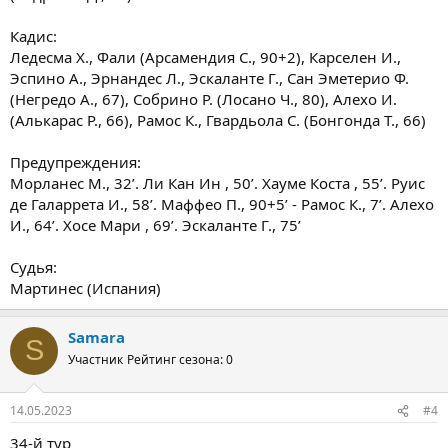
Кадис:
Ледесма Х., Фали (Арсамендия С., 90+2), Карселeн И.,
Эспино А., Эрнандес Л., Эскаланте Г., Сан Эметерио Ф.
(Негредо А., 67), Собрино Р. (Лосано Ч., 80), Алехо И.
(Алькарас Р., 66), Рамос К., Гвардьола С. (Бонгонда Т., 66)
Предупреждения:
Морланес М., 32’. Ли Кан Ин , 50’. Хауме Коста , 55’. Руис
де Галаррета И., 58’. Маффео П., 90+5’ - Рамос К., 7’. Алехо
И., 64’. Хосе Мари , 69’. Эскаланте Г., 75’
Судья:
Мартинес (Испания)
Samara
S
Участник
Рейтинг сезона: 0
14.05.2023
#4
34-й тур