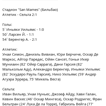
Стадион "San Mames" (Бильбао)
Атлетик - Сельта 2:1
Голы:
5` Иньяки Уильямс - 1:0
50` Ларсен Й. - 1:1
54` Беренгер А. - 2:1
Атлетик:
Унаи Симон, Даниэль Вивиан, Юри Берчиче, Оскар Де
Маркос, Айтор Паредес, Ойян Сансет, Гоньи Икер
Муниаин (82' Ойер Саррага), Дани Гарсия (82'
Малькольм Аду), Алехандро Беренгер, Иньяки Уильямс
(82' Эскудеро Рауль Гарсия), Нико Уильямс (59' Андер
Агуэра Эррера, 75' Микель Весга)
Сельта:
Иван Вильяр, Унаи Нуньес, Джозеф Айду, Хави Галан,
Кевин Васкес (46' Оскар Мингеса), Оскар Родригес, Фран
Бельтран (24' Лука Де ла Торре), Габриэль Вейга (77'