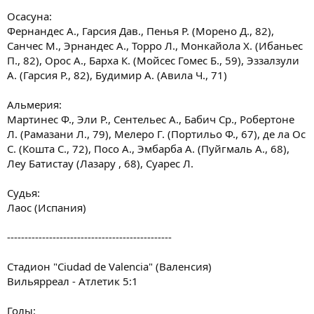
Осасуна:
Фернандес А., Гарсия Дав., Пенья Р. (Морено Д., 82),
Санчес М., Эрнандес А., Торро Л., Монкайола Х. (Ибаньес
П., 82), Орос А., Барха К. (Мойсес Гомес Б., 59), Эззалзули
А. (Гарсия Р., 82), Будимир А. (Авила Ч., 71)
Альмерия:
Мартинес Ф., Эли Р., Сентельес А., Бабич Ср., Робертоне
Л. (Рамазани Л., 79), Мелеро Г. (Портильо Ф., 67), де ла Ос
С. (Кошта С., 72), Посо А., Эмбарба А. (Пуйгмаль А., 68),
Леу Батистау (Лазару , 68), Суарес Л.
Судья:
Лаос (Испания)
-----------------------------------------------
Стадион "Ciudad de Valencia" (Валенсия)
Вильярреал - Атлетик 5:1
Голы: