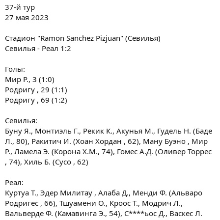
37-й тур
27 мая 2023
Стадион "Ramon Sanchez Pizjuan" (Севилья)
Севилья - Реал 1:2
Голы:
Мир Р., 3 (1:0)
Родригу , 29 (1:1)
Родригу , 69 (1:2)
Севилья:
Буну Я., Монтиэль Г., Рекик К., Акунья М., Гудель Н. (Баде
Л., 80), Ракитич И. (Хоан Хордан , 62), Ману Буэно , Мир
Р., Ламела Э. (Корона Х.М., 74), Гомес А.Д. (Оливер Торрес
, 74), Хиль Б. (Сусо , 62)
Реал:
Куртуа Т., Эдер Милитау , Алаба Д., Менди Ф. (Альваро
Родригес , 66), Тшуамени О., Кроос Т., Модрич Л.,
Вальверде Ф. (Камавинга Э., 54), С****ьос Д., Васкес Л.