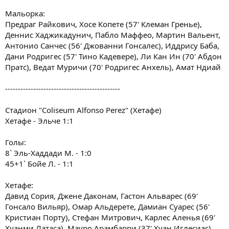
Мальорка:
Предраг Райкович, Хосе Копете (57' Клеман Гренье),
Деннис Хаджикадунич, Пабло Маффео, Мартин Вальент,
Антонио Санчес (56' Джованни Гонсалес), Иддрису Баба,
Дани Родригес (57' Тино Кадевере), Ли Кан Ин (70' Абдон
Пратс), Ведат Муричи (70' Родригес Анхель), Амат Ндиай
---------------------------------------------
Стадион "Coliseum Alfonso Perez" (Хетафе)
Хетафе - Эльче 1:1
Голы:
8` Эль-Хаддади М. - 1:0
45+1` Бойе Л. - 1:1
Хетафе:
Давид Сория, Джене Даконам, Гастон Альварес (69'
Гонсало Вильяр), Омар Альдерете, Дамиан Суарес (56'
Кристиан Порту), Стефан Митрович, Карлес Аленья (69'
Хуанми Латаса), Мауро Арамбарри (37' Хуан Иглесиас),