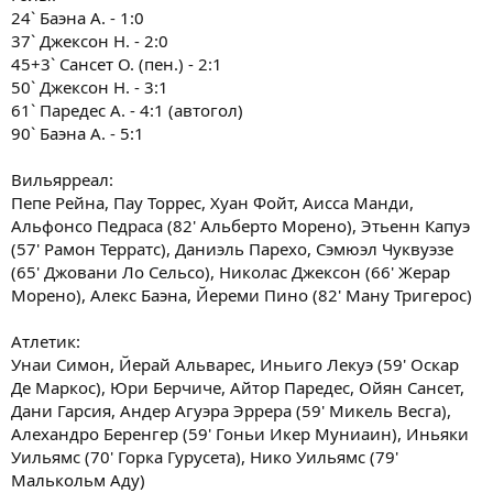
24` Баэна А. - 1:0
37` Джексон Н. - 2:0
45+3` Сансет О. (пен.) - 2:1
50` Джексон Н. - 3:1
61` Паредес А. - 4:1 (автогол)
90` Баэна А. - 5:1
Вильярреал:
Пепе Рейна, Пау Торрес, Хуан Фойт, Аисса Манди,
Альфонсо Педраса (82' Альберто Морено), Этьенн Капуэ
(57' Рамон Терратс), Даниэль Парехо, Сэмюэл Чуквуэзе
(65' Джовани Ло Сельсо), Николас Джексон (66' Жерар
Морено), Алекс Баэна, Йереми Пино (82' Ману Тригерос)
Атлетик:
Унаи Симон, Йерай Альварес, Иньиго Лекуэ (59' Оскар
Де Маркос), Юри Берчиче, Айтор Паредес, Ойян Сансет,
Дани Гарсия, Андер Агуэра Эррера (59' Микель Весга),
Алехандро Беренгер (59' Гоньи Икер Муниаин), Иньяки
Уильямс (70' Горка Гурусета), Нико Уильямс (79'
Малькольм Аду)