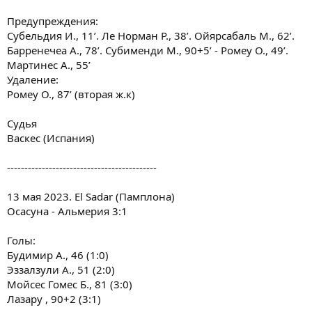
Предупреждения:
Субельдия И., 11’. Ле Норман Р., 38’. Ойярсабаль М., 62’.
Барренечеа А., 78’. Субименди М., 90+5’ - Ромеу О., 49’.
Мартинес А., 55’
Удаление:
Ромеу О., 87’ (вторая ж.к)
Судья
Васкес (Испания)
-------------------------------------------
13 мая 2023. El Sadar (Памплона)
Осасуна - Альмерия 3:1
Голы:
Будимир А., 46 (1:0)
Эззалзули А., 51 (2:0)
Мойсес Гомес Б., 81 (3:0)
Лазару , 90+2 (3:1)