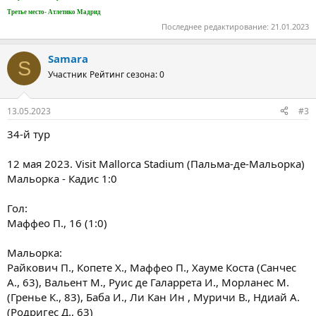
Третье место- Атлетико Мадрид
Последнее редактирование:
21.01.2023
Samara
S
Участник
Рейтинг сезона: 0
13.05.2023
#3
34-й тур
12 мая 2023. Visit Mallorca Stadium (Пальма-де-Мальорка)
Мальорка - Кадис 1:0
Гол:
Маффео П., 16 (1:0)
Мальорка:
Райкович П., Копете Х., Маффео П., Хауме Коста (Санчес
А., 63), Вальент М., Руис де Галаррета И., Морланес М.
(Гренье К., 83), Баба И., Ли Кан Ин , Муричи В., Ндиай А.
(Родригес Д., 63)